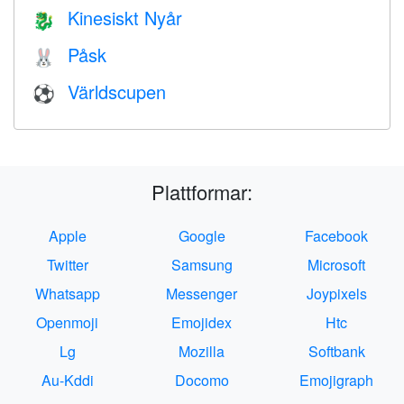
Kinesiskt Nyår
🐉
Påsk
🐰
Världscupen
⚽
Plattformar:
Apple
Google
Facebook
Twitter
Samsung
Microsoft
Whatsapp
Messenger
Joypixels
Openmoji
Emojidex
Htc
Lg
Mozilla
Softbank
Au-Kddi
Docomo
Emojigraph