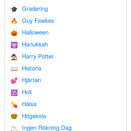
Gradering
🎓
Guy Fawkes
🔥
Halloween
🎃
Hanukkah
🕎
Harry Potter
🧙
Historia
📖
Hjärtan
💕
Holi
🕉
Hälsa
💊
Högskola
🤓
Ingen Rökning Dag
🚬