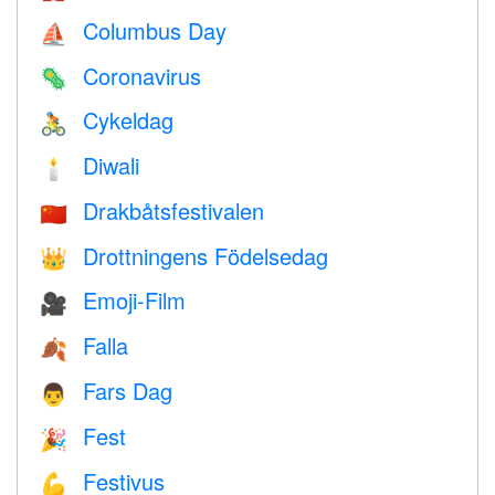
Columbus Day
⛵️
Coronavirus
🦠
Cykeldag
🚴
Diwali
🕯
Drakbåtsfestivalen
🇨🇳
Drottningens Födelsedag
👑
Emoji-Film
🎥
Falla
🍂
Fars Dag
👨
Fest
🎉
Festivus
💪