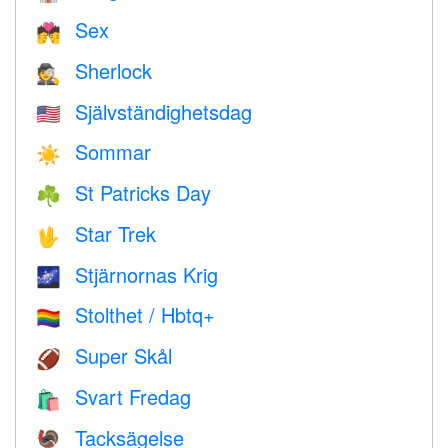
Sex
💏
Sherlock
🕵️
Självständighetsdag
🇺🇸
Sommar
☀️
St Patricks Day
☘️
Star Trek
🖖
Stjärnornas Krig
🌌
Stolthet / Hbtq+
🏳️‍🌈
Super Skål
🏈
Svart Fredag
🛍
Tacksägelse
🦃