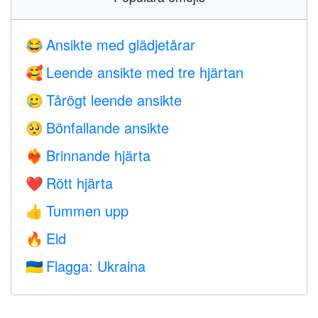
Ansikte med glädjetårar
😂
Leende ansikte med tre hjärtan
🥰
Tårögt leende ansikte
🥲
Bönfallande ansikte
🥺
Brinnande hjärta
❤️‍🔥
Rött hjärta
❤️
Tummen upp
👍
Eld
🔥
Flagga: Ukraina
🇺🇦