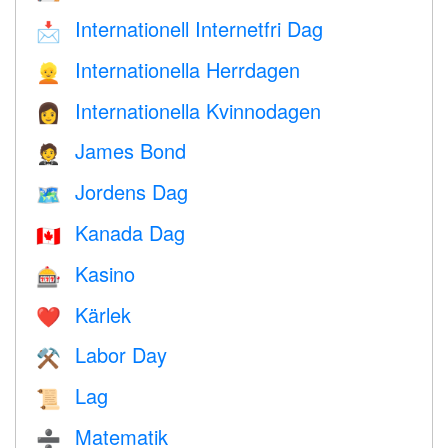
Internationell Internetfri Dag
📩
Internationella Herrdagen
👱
Internationella Kvinnodagen
👩
James Bond
🤵
Jordens Dag
🗺️
Kanada Dag
🇨🇦
Kasino
🎰
Kärlek
❤️️
Labor Day
⚒️
Lag
📜
Matematik
➗