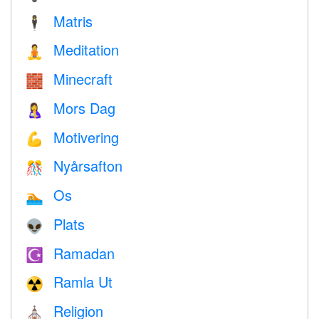
Matris
🕴️
Meditation
🧘
Minecraft
🧱
Mors Dag
🤱
Motivering
💪
Nyårsafton
🎊
Os
🏊
Plats
👽
Ramadan
☪️
Ramla Ut
☢️
Religion
⛪️