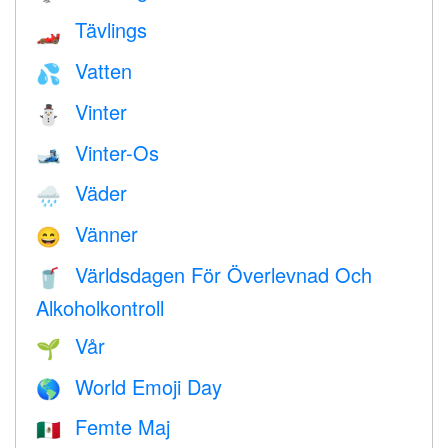
Tävlings
🏎
Vatten
💦
Vinter
⛄
Vinter-Os
🎿
Väder
🌧
Vänner
😄
Världsdagen För Överlevnad Och
🥤
Alkoholkontroll
Vår
🌱
World Emoji Day
🌎
Femte Maj
🇲🇽