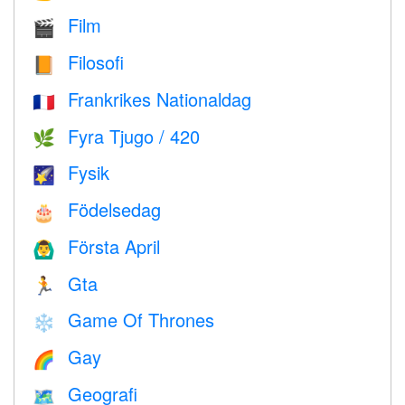
Film
🎬
Filosofi
📙
Frankrikes Nationaldag
🇫🇷
Fyra Tjugo / 420
🌿
Fysik
🌠
Födelsedag
🎂
Första April
🙆‍♂️
Gta
🏃
Game Of Thrones
❄️
Gay
🌈
Geografi
🗺