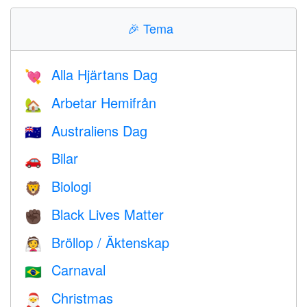
🎉
Tema
Alla Hjärtans Dag
💘
Arbetar Hemifrån
🏡
Australiens Dag
🇦🇺
Bilar
🚗
Biologi
🦁
Black Lives Matter
✊🏿
Bröllop / Äktenskap
👰
Carnaval
🇧🇷
Christmas
🎅