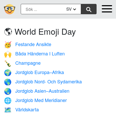
SV
🌎 World Emoji Day
Festande Ansikte
🥳
Båda Händerna I Luften
🙌
Champagne
🍾
Jordglob Europa–Afrika
🌍
Jordglob Nord- Och Sydamerika
🌎
Jordglob Asien–Australien
🌏
Jordglob Med Meridianer
🌐
Världskarta
🗺️