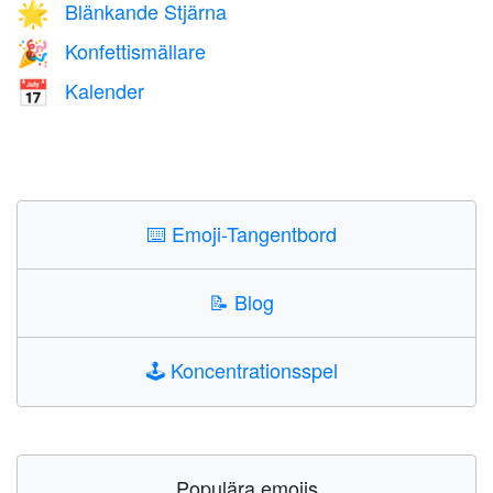
Blänkande Stjärna
🌟
Konfettismällare
🎉
Kalender
📅
⌨️
Emoji-Tangentbord
📝
Blog
🕹️
Koncentrationsspel
Populära emojis