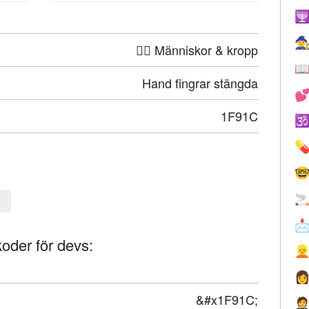


🤦‍♀️ Människor & kropp

Hand fingrar stängda

1F91C




e

oder för devs:


&#x1F91C;
