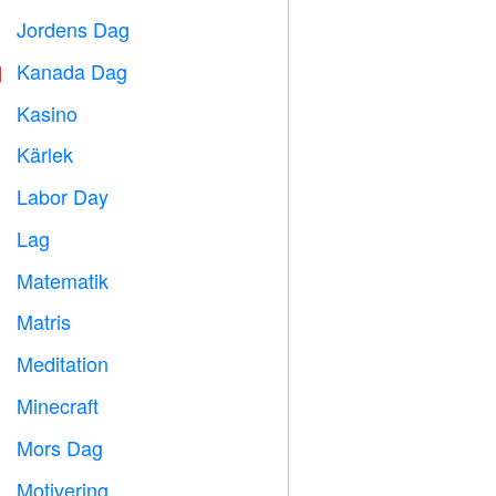
Jordens Dag
️
Kanada Dag

Kasino

Kärlek
️
Labor Day
️
Lag

Matematik
➗
Matris
️
Meditation

Minecraft

Mors Dag

Motivering
