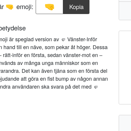
här
emoji:
Kopia
🤜
betydelse
ji är speglad version av 🤛 Vänster-Inför
n hand till en näve, som pekar åt höger. Dessa
 rätt-inför en första, sedan vänster-mot en –
 används av många unga människor som en
 varandra. Det kan även tjäna som en första del
erbjudande att göra en fist bump av någon annan
n andra användaren ska svara på det med 🤛