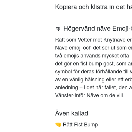
Kopiera och klistra in det 
🤜 Högervänd näve Emoji-
Rätt som Vetter mot Knytnäve emo
Näve emoji och det ser ut som e
två emojis används mycket ofta –
det gör en fist bump gest, som
symbol för deras förhållande till
av en vänlig hälsning eller ett 
anledning – i det här fallet, de
Vänster-Inför Näve om de vill.
Även kallad
Rätt Fist Bump
🤜