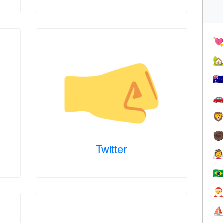


🇦


✊
Twitter

🇧

⛵