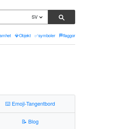
SV
samhet
💎
Objekt
✅
symboler
🏁
flaggor
⌨️
Emoji-Tangentbord
📝
Blog