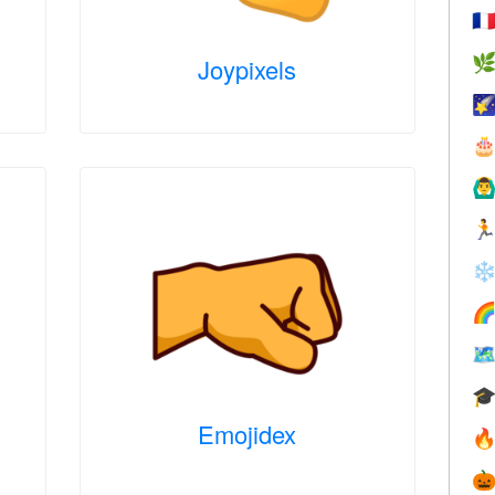
🇫

Joypixels


🙆‍♂

❄



Emojidex

