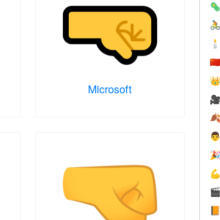



🇨

Microsoft






