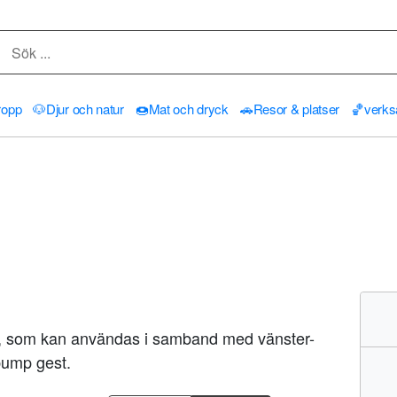
ropp
🐶
Djur och natur
🍩
Mat och dryck
🚗
Resor & platser
🏀
verk
, som kan användas i samband med vänster-
 bump gest.