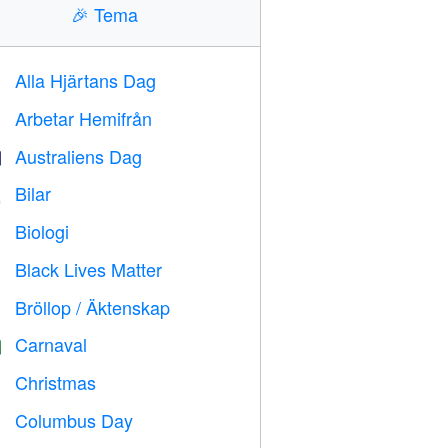
🎉
Tema
Alla Hjärtans Dag

Arbetar Hemifrån

Australiens Dag

Bilar

Biologi

Black Lives Matter

Bröllop / Äktenskap

Carnaval

Christmas

Columbus Day
️