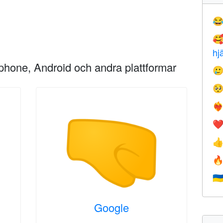


hj
Iphone, Android och andra plattformar


❤️‍
❤


🇺
Google