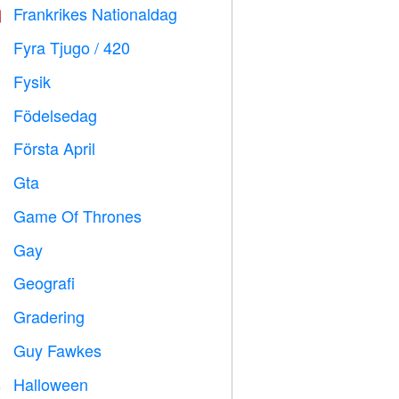
Frankrikes Nationaldag

Fyra Tjugo / 420

Fysik

Födelsedag

Första April
️
Gta

Game Of Thrones
️
Gay

Geografi

Gradering

Guy Fawkes

Halloween
