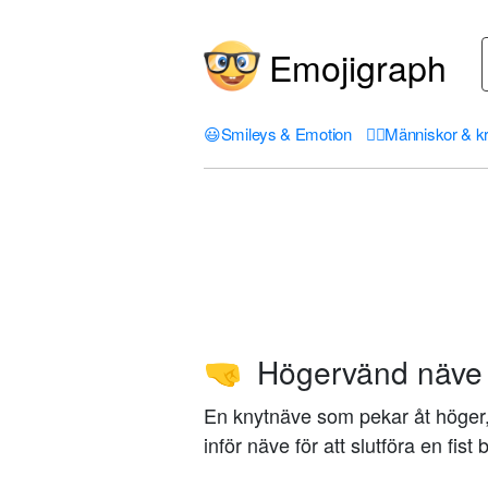
Emojigraph
😃
Smileys & Emotion
🤦‍♀️
Människor & k
Högervänd näve
🤜
En knytnäve som pekar åt höger
inför näve för att slutföra en fist