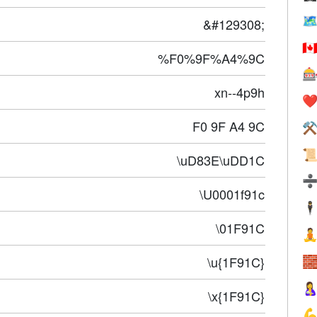
🗺
&#129308;
🇨
%F0%9F%A4%9C

xn--4p9h
❤️
F0 9F A4 9C
⚒

\uD83E\uDD1C
\U0001f91c
🕴
\01F91C

\u{1F91C}


\x{1F91C}
