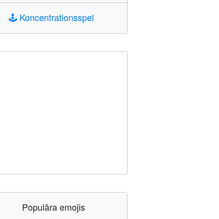
🕹️
Koncentrationsspel
Populära emojis