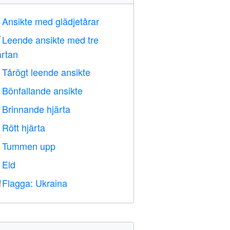
Ansikte med glädjetårar

Leende ansikte med tre

ärtan
Tårögt leende ansikte

Bönfallande ansikte

Brinnande hjärta

Rött hjärta
️
Tummen upp

Eld

Flagga: Ukraina
