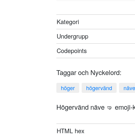
Kategori
Undergrupp
Codepoints
Taggar och Nyckelord:
höger
högervänd
näv
Högervänd näve 🤜 emoji-k
HTML hex