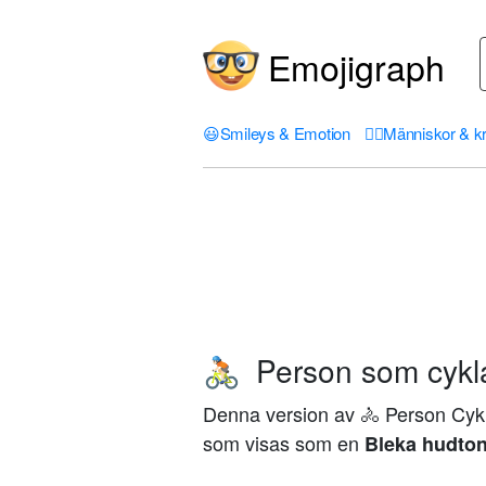
Emojigraph
😃
Smileys & Emotion
🤦‍♀️
Människor & k
Person som cyklar
🚴🏻
Denna version av 🚴 Person Cykli
som visas som en
Bleka hudto