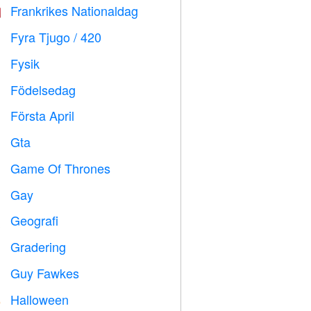
Frankrikes Nationaldag

Fyra Tjugo / 420

Fysik

Födelsedag

Första April
️
Gta

Game Of Thrones
️
Gay

Geografi

Gradering

Guy Fawkes

Halloween
