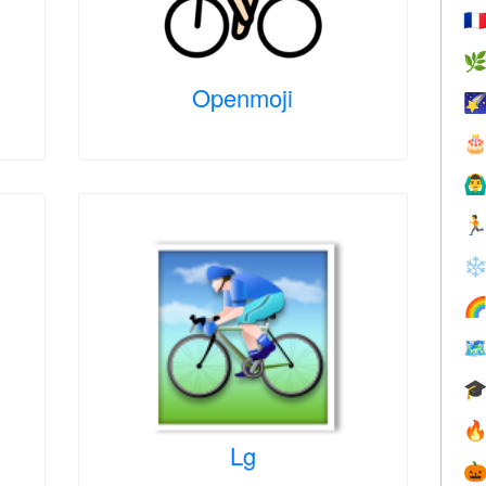
🇫

Openmoji


🙆‍♂

❄




Lg
