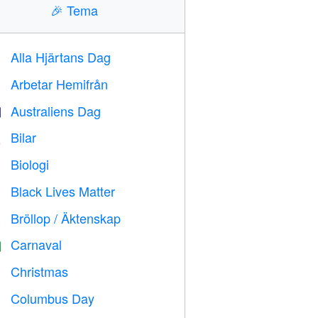
🎉
Tema
Alla Hjärtans Dag

Arbetar Hemifrån

Australiens Dag

Bilar

Biologi

Black Lives Matter

Bröllop / Äktenskap

Carnaval

Christmas

Columbus Day
️