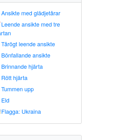
Ansikte med glädjetårar

Leende ansikte med tre

ärtan
Tårögt leende ansikte

Bönfallande ansikte

Brinnande hjärta

Rött hjärta
️
Tummen upp

Eld

Flagga: Ukraina
