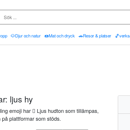
ropp
🐶
Djur och natur
🍩
Mat och dryck
🚗
Resor & platser
🏀
verk
: ljus hy
ng emoji har 🏻 Ljus hudton som tillämpas,
på plattformar som stöds.
n