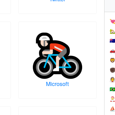


🇦


✊

Microsoft
🇧

⛵