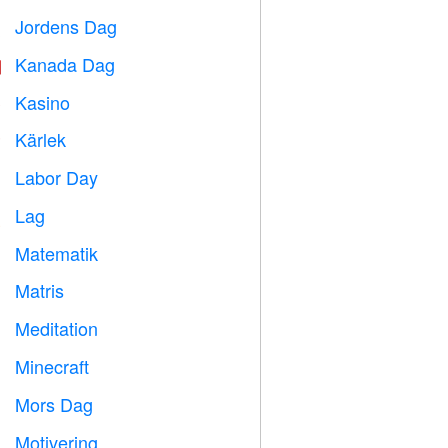
Jordens Dag
️
Kanada Dag

Kasino

Kärlek
️
Labor Day
️
Lag

Matematik
➗
Matris
️
Meditation

Minecraft

Mors Dag

Motivering
