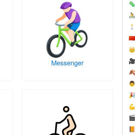



🇨


Messenger





