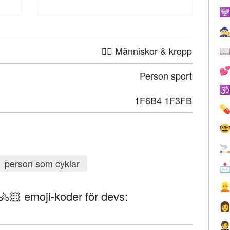


🤦‍♀️ Människor & kropp


Person sport

1F6B4 1F3FB



person som cyklar


🚴🏻 emoji-koder för devs:

