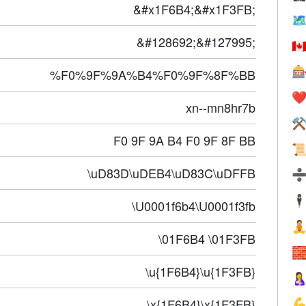
&#x1F6B4;&#x1F3FB;
🗺
&#128692;&#127995;
🇨

%F0%9F%9A%B4%F0%9F%8F%BB
❤️
xn--mn8hr7b
⚒
F0 9F 9A B4 F0 9F 8F BB

\uD83D\uDEB4\uD83C\uDFFB
🕴
\U0001f6b4\U0001f3fb

\01F6B4 \01F3FB

\u{1F6B4}\u{1F3FB}

\x{1F6B4}\x{1F3FB}
