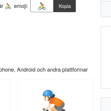
här
emoji:
Kopia
🚴🏻
Iphone, Android och andra plattformar