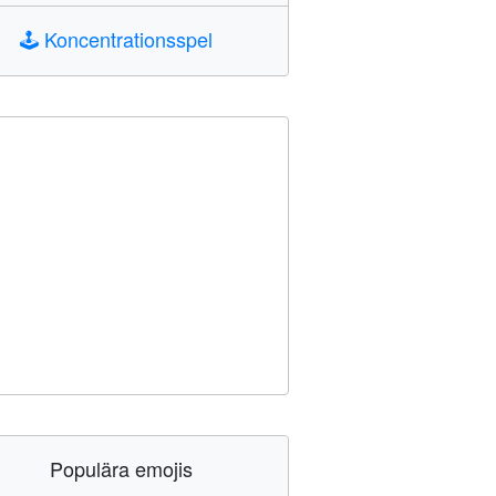
🕹️
Koncentrationsspel
Populära emojis