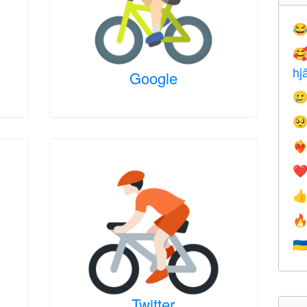


hj
Google


❤️‍
❤


🇺
Twitter