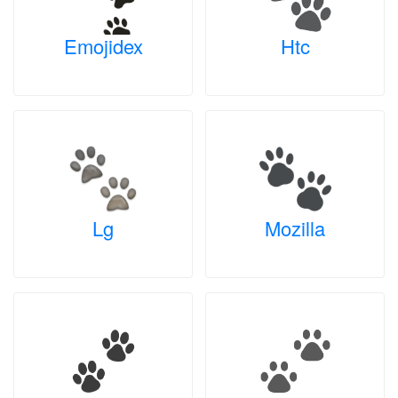
Emojidex
Htc
Lg
Mozilla