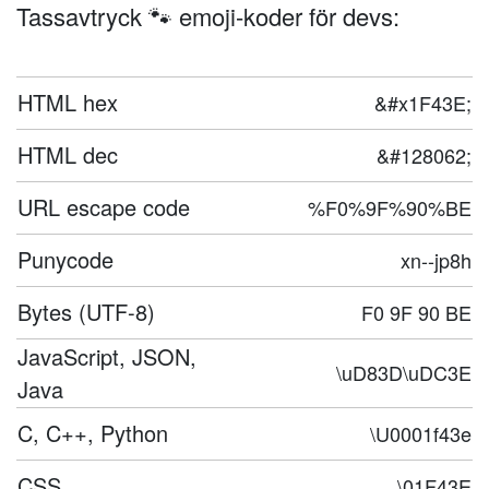
Tassavtryck 🐾 emoji-koder för devs:
HTML hex
&#x1F43E;
HTML dec
&#128062;
URL escape code
%F0%9F%90%BE
Punycode
xn--jp8h
Bytes (UTF-8)
F0 9F 90 BE
JavaScript, JSON,
\uD83D\uDC3E
Java
C, C++, Python
\U0001f43e
CSS
\01F43E