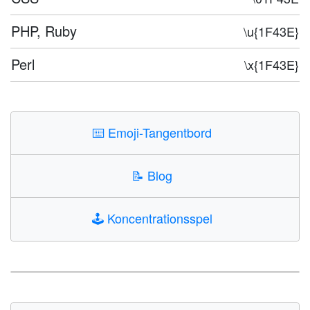
PHP, Ruby
\u{1F43E}
Perl
\x{1F43E}
⌨️
Emoji-Tangentbord
📝
Blog
🕹️
Koncentrationsspel