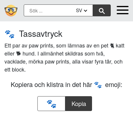
SV
Tassavtryck
🐾
Ett par av paw prints, som lämnas av en pet 🐈 katt
eller 🐕 hund. I allmänhet skildras som två,
vacklade, mörka paw prints, alla visar fyra tår, och
ett block.
Kopiera och klistra in det här
emoji:
🐾
Kopia