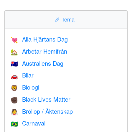
🎉
Tema
Alla Hjärtans Dag
💘
Arbetar Hemifrån
🏡
Australiens Dag
🇦🇺
Bilar
🚗
Biologi
🦁
Black Lives Matter
✊🏿
Bröllop / Äktenskap
👰
Carnaval
🇧🇷