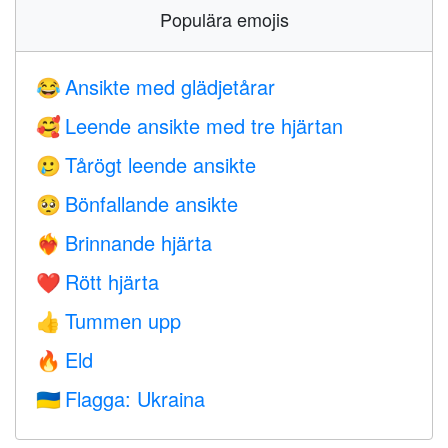
Populära emojis
Ansikte med glädjetårar
😂
Leende ansikte med tre hjärtan
🥰
Tårögt leende ansikte
🥲
Bönfallande ansikte
🥺
Brinnande hjärta
❤️‍🔥
Rött hjärta
❤️
Tummen upp
👍
Eld
🔥
Flagga: Ukraina
🇺🇦