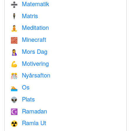
Matematik
➗
Matris
🕴️
Meditation
🧘
Minecraft
🧱
Mors Dag
🤱
Motivering
💪
Nyårsafton
🎊
Os
🏊
Plats
👽
Ramadan
☪️
Ramla Ut
☢️