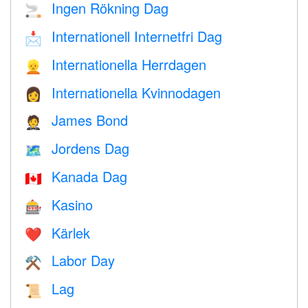
Ingen Rökning Dag
🚬
Internationell Internetfri Dag
📩
Internationella Herrdagen
👱
Internationella Kvinnodagen
👩
James Bond
🤵
Jordens Dag
🗺️
Kanada Dag
🇨🇦
Kasino
🎰
Kärlek
❤️️
Labor Day
⚒️
Lag
📜