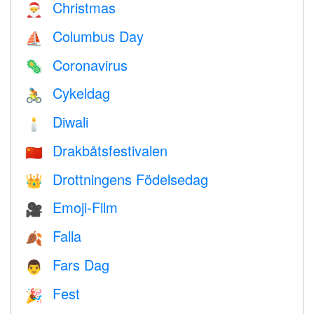
Christmas
🎅
Columbus Day
⛵️
Coronavirus
🦠
Cykeldag
🚴
Diwali
🕯
Drakbåtsfestivalen
🇨🇳
Drottningens Födelsedag
👑
Emoji-Film
🎥
Falla
🍂
Fars Dag
👨
Fest
🎉