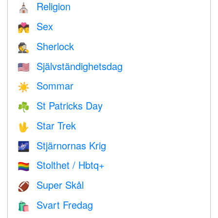
Religion
⛪️
Sex
💏
Sherlock
🕵️
Självständighetsdag
🇺🇸
Sommar
☀️
St Patricks Day
☘️
Star Trek
🖖
Stjärnornas Krig
🌌
Stolthet / Hbtq+
🏳️‍🌈
Super Skål
🏈
Svart Fredag
🛍