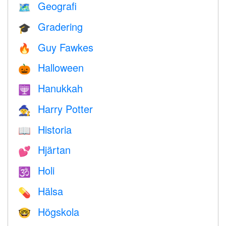
Geografi
🗺
Gradering
🎓
Guy Fawkes
🔥
Halloween
🎃
Hanukkah
🕎
Harry Potter
🧙
Historia
📖
Hjärtan
💕
Holi
🕉
Hälsa
💊
Högskola
🤓