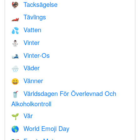
Tacksägelse
🦃
Tävlings
🏎
Vatten
💦
Vinter
⛄
Vinter-Os
🎿
Väder
🌧
Vänner
😄
Världsdagen För Överlevnad Och
🥤
Alkoholkontroll
Vår
🌱
World Emoji Day
🌎