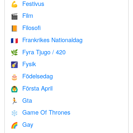
Festivus
💪
Film
🎬
Filosofi
📙
Frankrikes Nationaldag
🇫🇷
Fyra Tjugo / 420
🌿
Fysik
🌠
Födelsedag
🎂
Första April
🙆‍♂️
Gta
🏃
Game Of Thrones
❄️
Gay
🌈