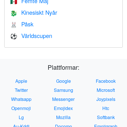
Femte Maj
🇲🇽
Kinesiskt Nyår
🐉
Påsk
🐰
Världscupen
⚽
Plattformar:
Apple
Google
Facebook
Twitter
Samsung
Microsoft
Whatsapp
Messenger
Joypixels
Openmoji
Emojidex
Htc
Lg
Mozilla
Softbank
Au-Kddi
Docomo
Emojigraph