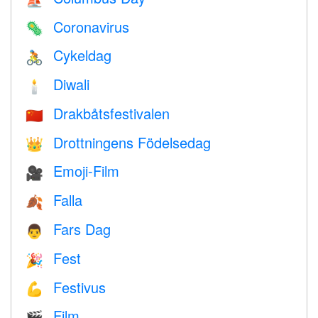
Coronavirus
🦠
Cykeldag
🚴
Diwali
🕯
Drakbåtsfestivalen
🇨🇳
Drottningens Födelsedag
👑
Emoji-Film
🎥
Falla
🍂
Fars Dag
👨
Fest
🎉
Festivus
💪
Film