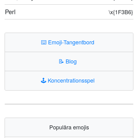
Perl
\x{1F3B6}
⌨️
Emoji-Tangentbord
📝
Blog
🕹️
Koncentrationsspel
Populära emojis