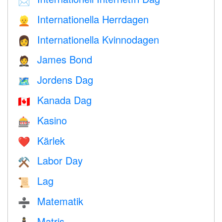
📩
Internationella Herrdagen
👱
Internationella Kvinnodagen
👩
James Bond
🤵
Jordens Dag
🗺️
Kanada Dag
🇨🇦
Kasino
🎰
Kärlek
❤️️
Labor Day
⚒️
Lag
📜
Matematik
➗
Matris