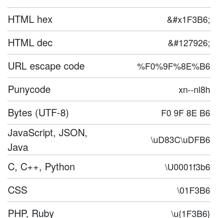
HTML hex
&#x1F3B6;
HTML dec
&#127926;
URL escape code
%F0%9F%8E%B6
Punycode
xn--nl8h
Bytes (UTF-8)
F0 9F 8E B6
JavaScript, JSON,
\uD83C\uDFB6
Java
C, C++, Python
\U0001f3b6
CSS
\01F3B6
PHP, Ruby
\u{1F3B6}