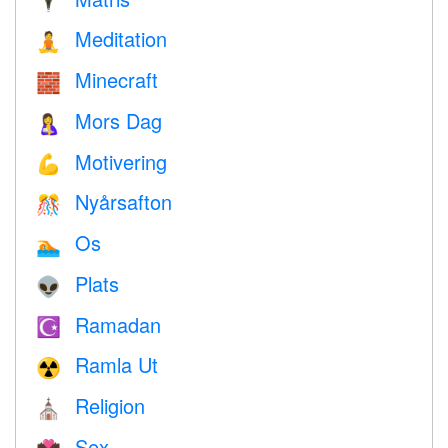
🕴️
Meditation
🧘
Minecraft
🧱
Mors Dag
🤱
Motivering
💪
Nyårsafton
🎊
Os
🏊
Plats
👽
Ramadan
☪️
Ramla Ut
☢️
Religion
⛪️
Sex