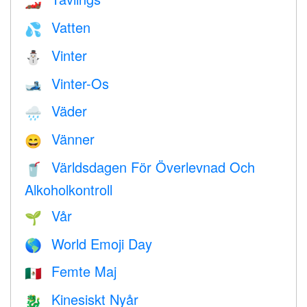
🏎
Vatten
💦
Vinter
⛄
Vinter-Os
🎿
Väder
🌧
Vänner
😄
Världsdagen För Överlevnad Och
🥤
Alkoholkontroll
Vår
🌱
World Emoji Day
🌎
Femte Maj
🇲🇽
Kinesiskt Nyår
🐉