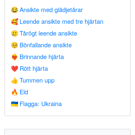
Ansikte med glädjetårar
😂
Leende ansikte med tre hjärtan
🥰
Tårögt leende ansikte
🥲
Bönfallande ansikte
🥺
Brinnande hjärta
❤️‍🔥
Rött hjärta
❤️
Tummen upp
👍
Eld
🔥
Flagga: Ukraina
🇺🇦