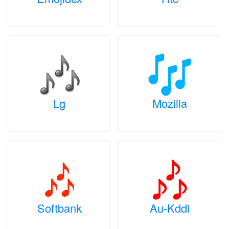
Lg
Mozilla
Softbank
Au-Kddi