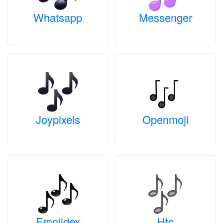
Whatsapp
Messenger
Joypixels
Openmoji
Emojidex
Htc