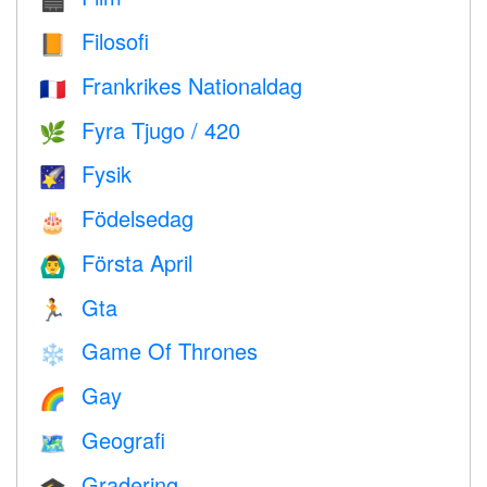
🎬
Filosofi
📙
Frankrikes Nationaldag
🇫🇷
Fyra Tjugo / 420
🌿
Fysik
🌠
Födelsedag
🎂
Första April
🙆‍♂️
Gta
🏃
Game Of Thrones
❄️
Gay
🌈
Geografi
🗺
Gradering