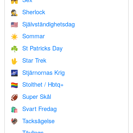
💏
Sherlock
🕵️
Självständighetsdag
🇺🇸
Sommar
☀️
St Patricks Day
☘️
Star Trek
🖖
Stjärnornas Krig
🌌
Stolthet / Hbtq+
🏳️‍🌈
Super Skål
🏈
Svart Fredag
🛍
Tacksägelse
🦃
Tävlings