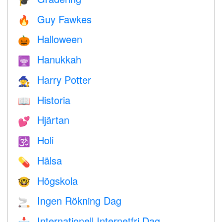
🎓
Guy Fawkes
🔥
Halloween
🎃
Hanukkah
🕎
Harry Potter
🧙
Historia
📖
Hjärtan
💕
Holi
🕉
Hälsa
💊
Högskola
🤓
Ingen Rökning Dag
🚬
Internationell Internetfri Dag