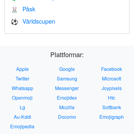
Påsk
🐰
Världscupen
⚽
Plattformar:
Apple
Google
Facebook
Twitter
Samsung
Microsoft
Whatsapp
Messenger
Joypixels
Openmoji
Emojidex
Htc
Lg
Mozilla
Softbank
Au-Kddi
Docomo
Emojigraph
Emojipedia