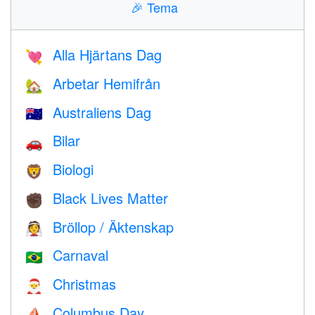
🎉
Tema
Alla Hjärtans Dag
💘
Arbetar Hemifrån
🏡
Australiens Dag
🇦🇺
Bilar
🚗
Biologi
🦁
Black Lives Matter
✊🏿
Bröllop / Äktenskap
👰
Carnaval
🇧🇷
Christmas
🎅
Columbus Day
⛵️