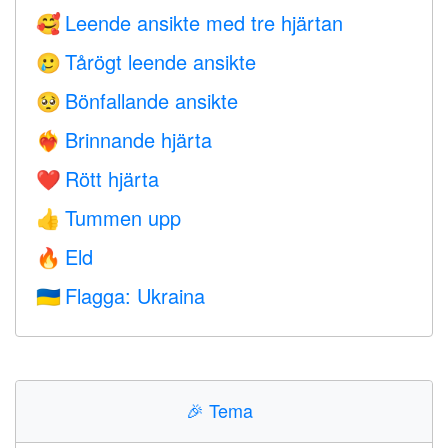
Leende ansikte med tre hjärtan
🥰
Tårögt leende ansikte
🥲
Bönfallande ansikte
🥺
Brinnande hjärta
❤️‍🔥
Rött hjärta
❤️
Tummen upp
👍
Eld
🔥
Flagga: Ukraina
🇺🇦
🎉
Tema