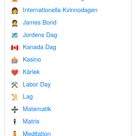
Internationella Kvinnodagen
👩
James Bond
🤵
Jordens Dag
🗺️
Kanada Dag
🇨🇦
Kasino
🎰
Kärlek
❤️️
Labor Day
⚒️
Lag
📜
Matematik
➗
Matris
🕴️
Meditation
🧘