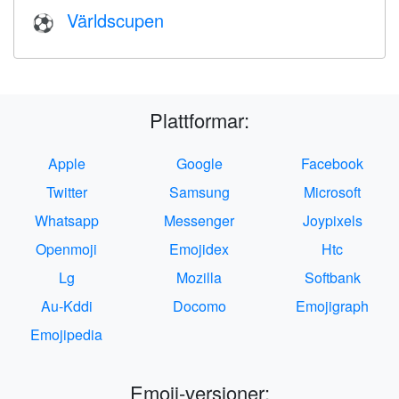
Världscupen
⚽
Plattformar:
Apple
Google
Facebook
Twitter
Samsung
Microsoft
Whatsapp
Messenger
Joypixels
Openmoji
Emojidex
Htc
Lg
Mozilla
Softbank
Au-Kddi
Docomo
Emojigraph
Emojipedia
Emoji-versioner: