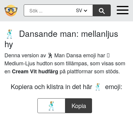
SV
Dansande man: mellanljus
🕺🏼
hy
Denna version av 🕺 Man Dansa emoji har 🏼
Medium-Ljus hudton som tillämpas, som visas som
en
på plattformar som stöds.
Cream Vit hudfärg
Kopiera och klistra in det här
emoji:
🕺🏼
Kopia