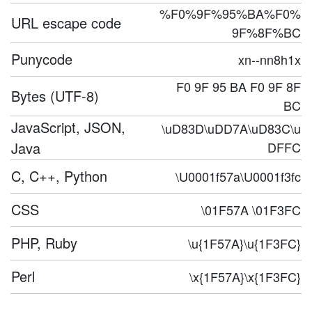
%F0%9F%95%BA%F0%
URL escape code
9F%8F%BC
Punycode
xn--nn8h1x
F0 9F 95 BA F0 9F 8F
Bytes (UTF-8)
BC
JavaScript, JSON,
\uD83D\uDD7A\uD83C\u
Java
DFFC
C, C++, Python
\U0001f57a\U0001f3fc
CSS
\01F57A \01F3FC
PHP, Ruby
\u{1F57A}\u{1F3FC}
Perl
\x{1F57A}\x{1F3FC}