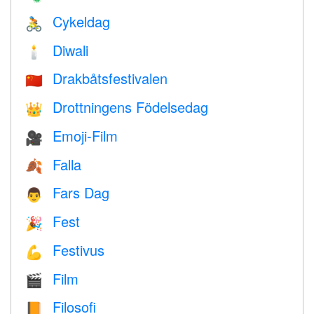
Cykeldag
🚴
Diwali
🕯
Drakbåtsfestivalen
🇨🇳
Drottningens Födelsedag
👑
Emoji-Film
🎥
Falla
🍂
Fars Dag
👨
Fest
🎉
Festivus
💪
Film
🎬
Filosofi
📙