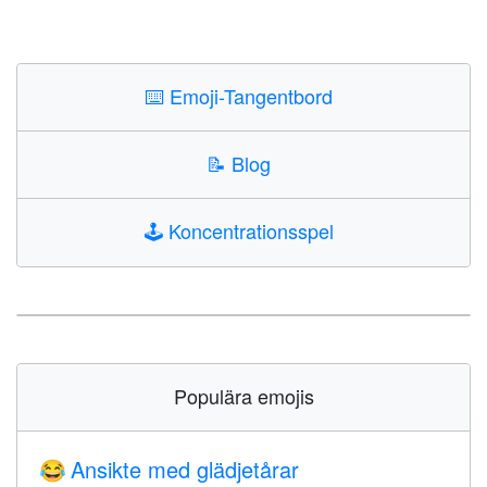
⌨️
Emoji-Tangentbord
📝
Blog
🕹️
Koncentrationsspel
Populära emojis
Ansikte med glädjetårar
😂