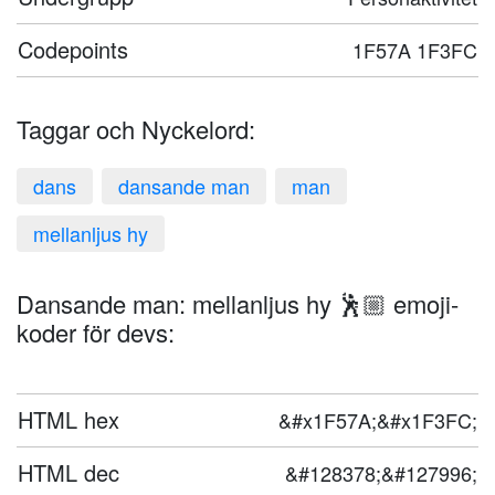
Codepoints
1F57A 1F3FC
Taggar och Nyckelord:
dans
dansande man
man
mellanljus hy
Dansande man: mellanljus hy 🕺🏼 emoji-
koder för devs:
HTML hex
&#x1F57A;&#x1F3FC;
HTML dec
&#128378;&#127996;