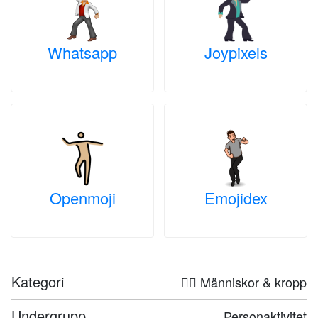
Whatsapp
Joypixels
Openmoji
Emojidex
Kategori
🤦‍♀️ Människor & kropp
Undergrupp
Personaktivitet