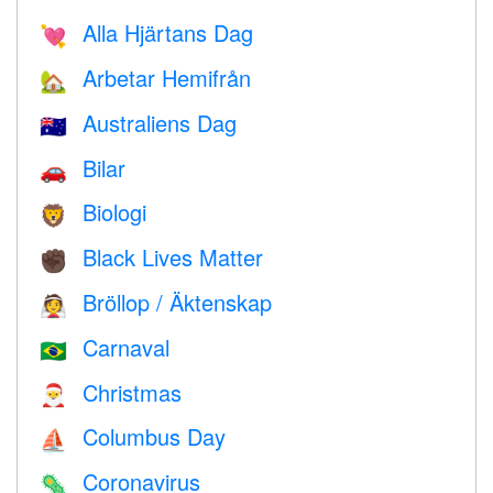
Alla Hjärtans Dag
💘
Arbetar Hemifrån
🏡
Australiens Dag
🇦🇺
Bilar
🚗
Biologi
🦁
Black Lives Matter
✊🏿
Bröllop / Äktenskap
👰
Carnaval
🇧🇷
Christmas
🎅
Columbus Day
⛵️
Coronavirus
🦠