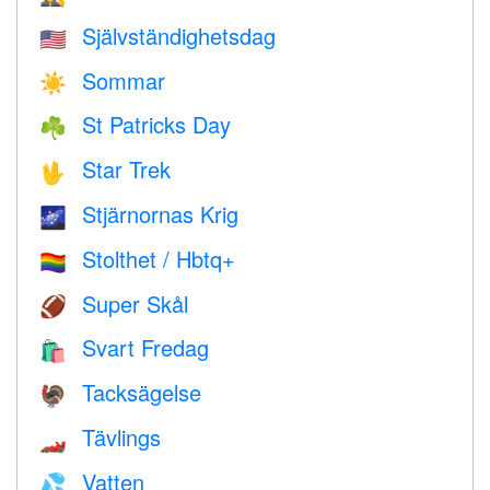
Självständighetsdag
🇺🇸
Sommar
☀️
St Patricks Day
☘️
Star Trek
🖖
Stjärnornas Krig
🌌
Stolthet / Hbtq+
🏳️‍🌈
Super Skål
🏈
Svart Fredag
🛍
Tacksägelse
🦃
Tävlings
🏎
Vatten
💦