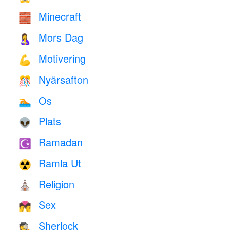
Minecraft
🧱
Mors Dag
🤱
Motivering
💪
Nyårsafton
🎊
Os
🏊
Plats
👽
Ramadan
☪️
Ramla Ut
☢️
Religion
⛪️
Sex
💏
Sherlock
🕵️