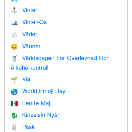
Vinter
⛄
Vinter-Os
🎿
Väder
🌧
Vänner
😄
Världsdagen För Överlevnad Och
🥤
Alkoholkontroll
Vår
🌱
World Emoji Day
🌎
Femte Maj
🇲🇽
Kinesiskt Nyår
🐉
Påsk
🐰