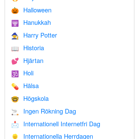
Halloween
🎃
Hanukkah
🕎
Harry Potter
🧙
Historia
📖
Hjärtan
💕
Holi
🕉
Hälsa
💊
Högskola
🤓
Ingen Rökning Dag
🚬
Internationell Internetfri Dag
📩
Internationella Herrdagen
👱