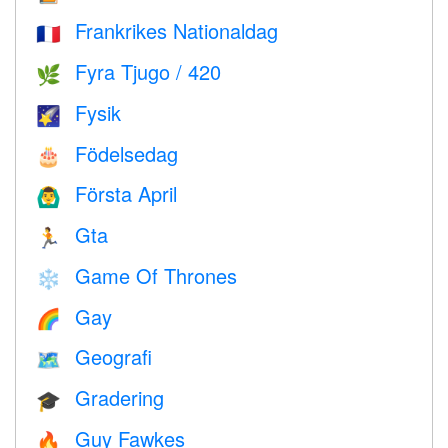
Frankrikes Nationaldag
🇫🇷
Fyra Tjugo / 420
🌿
Fysik
🌠
Födelsedag
🎂
Första April
🙆‍♂️
Gta
🏃
Game Of Thrones
❄️
Gay
🌈
Geografi
🗺
Gradering
🎓
Guy Fawkes
🔥