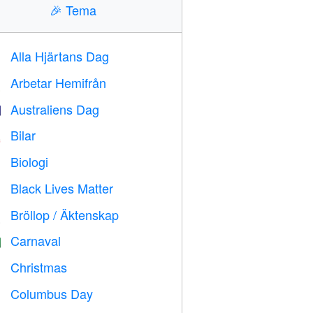
🎉
Tema
Alla Hjärtans Dag

Arbetar Hemifrån

Australiens Dag

Bilar

Biologi

Black Lives Matter

Bröllop / Äktenskap

Carnaval

Christmas

Columbus Day
️