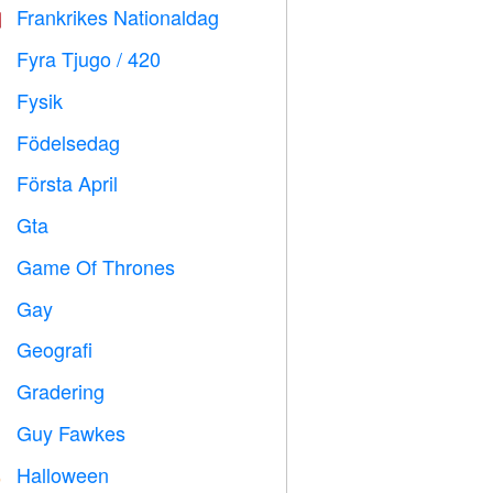
Frankrikes Nationaldag

Fyra Tjugo / 420

Fysik

Födelsedag

Första April
️
Gta

Game Of Thrones
️
Gay

Geografi

Gradering

Guy Fawkes

Halloween
