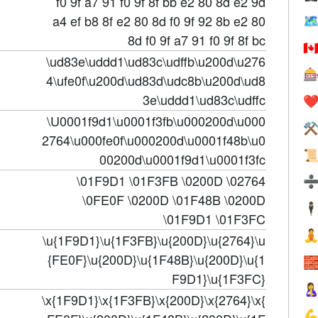
f0 9f a7 91 f0 9f 8f bb e2 80 8d e2 9d
a4 ef b8 8f e2 80 8d f0 9f 92 8b e2 80
🗺
8d f0 9f a7 91 f0 9f 8f bc
🇨
\ud83e\uddd1\ud83c\udffb\u200d\u276

4\ufe0f\u200d\ud83d\udc8b\u200d\ud8
3e\uddd1\ud83c\udffc
❤️
\U0001f9d1\u0001f3fb\u000200d\u000
⚒
2764\u000fe0f\u000200d\u0001f48b\u0

00200d\u0001f9d1\u0001f3fc
\01F9D1 \01F3FB \0200D \02764
\0FE0F \0200D \01F48B \0200D
🕴
\01F9D1 \01F3FC

\u{1F9D1}\u{1F3FB}\u{200D}\u{2764}\u
{FE0F}\u{200D}\u{1F48B}\u{200D}\u{1

F9D1}\u{1F3FC}

\x{1F9D1}\x{1F3FB}\x{200D}\x{2764}\x{
