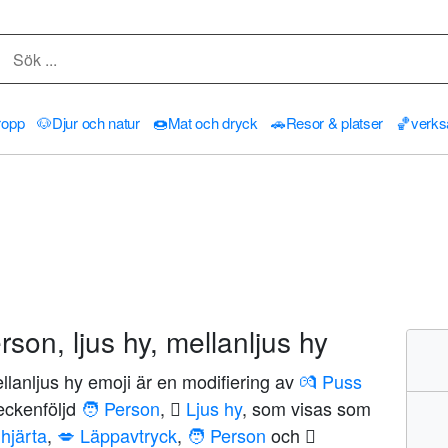
ropp
🐶
Djur och natur
🍩
Mat och dryck
🚗
Resor & platser
🏀
verk
son, ljus hy, mellanljus hy
llanljus hy emoji är en modifiering av
💏 Puss
eckenföljd
🧑 Person
,
🏻 Ljus hy
, som visas som
 hjärta
,
💋 Läppavtryck
,
🧑 Person
och