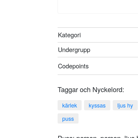
Kategori
Undergrupp
Codepoints
Taggar och Nyckelord:
kärlek
kyssas
ljus hy
puss
Puss: person, person, ljus hy,