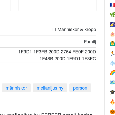
🇫


🤦‍♀️ Människor & kropp

Familj
🙆‍♂
1F9D1 1F3FB 200D 2764 FE0F 200D

1F48B 200D 1F9D1 1F3FC
❄


människor
mellanljus hy
person



 mellanljus hy 🧑🏻‍❤️‍💋‍🧑🏼 emoji-koder