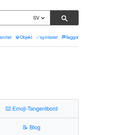
SV
samhet
💎
Objekt
✅
symboler
🏁
flaggor
⌨️
Emoji-Tangentbord
📝
Blog