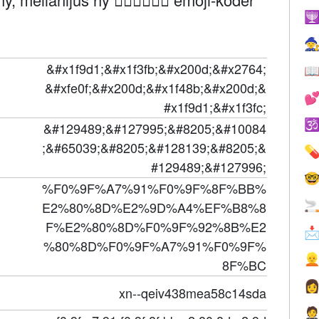


&#x1f9d1;&#x1f3fb;&#x200d;&#x2764;

&#xfe0f;&#x200d;&#x1f48b;&#x200d;&

#x1f9d1;&#x1f3fc;

&#129489;&#127995;&#8205;&#10084
;&#65039;&#8205;&#128139;&#8205;&

#129489;&#127996;

%F0%9F%A7%91%F0%9F%8F%BB%

E2%80%8D%E2%9D%A4%EF%B8%8
F%E2%80%8D%F0%9F%92%8B%E2

%80%8D%F0%9F%A7%91%F0%9F%

8F%BC

xn--qeiv438mea58c14sda
