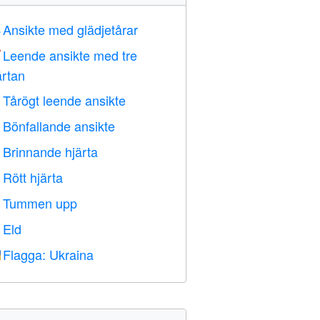
Ansikte med glädjetårar

Leende ansikte med tre

ärtan
Tårögt leende ansikte

Bönfallande ansikte

Brinnande hjärta

Rött hjärta
️
Tummen upp

Eld

Flagga: Ukraina
