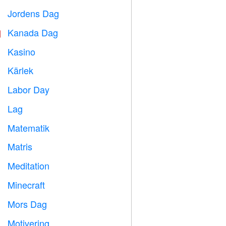
Jordens Dag
️
Kanada Dag

Kasino

Kärlek
️
Labor Day
️
Lag

Matematik
➗
Matris
️
Meditation

Minecraft

Mors Dag

Motivering
