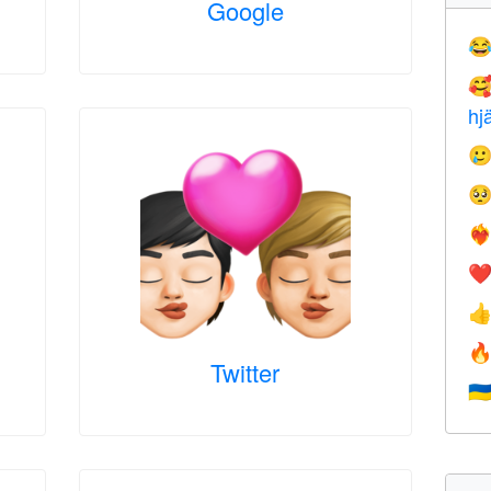
Google


hj


❤️‍
❤


Twitter
🇺