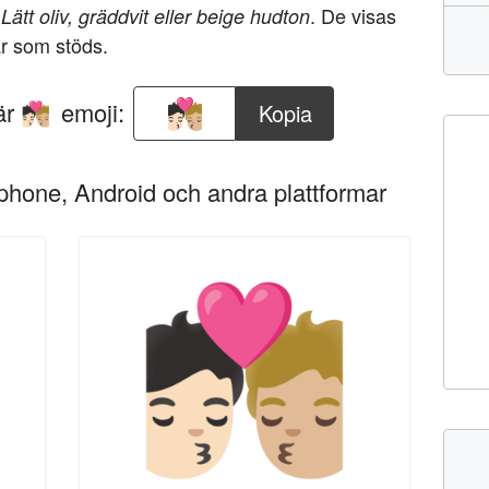
n
. De visas
Lätt oliv, gräddvit eller beige hudton
r som stöds.
här
emoji:
Kopia
🧑🏻‍❤️‍💋‍🧑🏼
Iphone, Android och andra plattformar