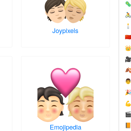



Joypixels
🇨







Emojipedia
