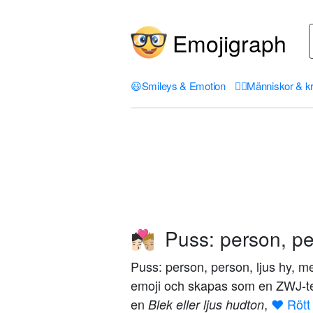
Emojigraph
😃
Smileys & Emotion
🤦‍♀️
Människor & k
Puss: person, per
🧑🏻‍❤️‍💋‍🧑🏼
Puss: person, person, ljus hy, me
emoji och skapas som en ZWJ-t
en
,
❤️ Rött
Blek eller ljus hudton