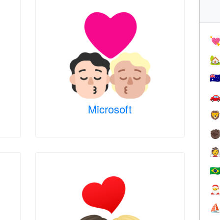


🇦

Microsoft

✊

🇧

⛵