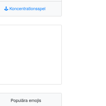
🕹️
Koncentrationsspel
Populära emojis