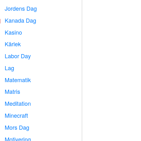
Jordens Dag
️
Kanada Dag

Kasino

Kärlek
️
Labor Day
️
Lag

Matematik
➗
Matris
️
Meditation

Minecraft

Mors Dag

Motivering
