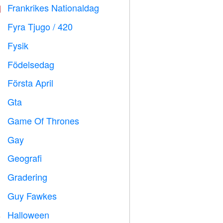
Frankrikes Nationaldag

Fyra Tjugo / 420

Fysik

Födelsedag

Första April
️
Gta

Game Of Thrones
️
Gay

Geografi

Gradering

Guy Fawkes

Halloween
