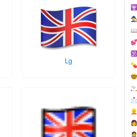





Lg






