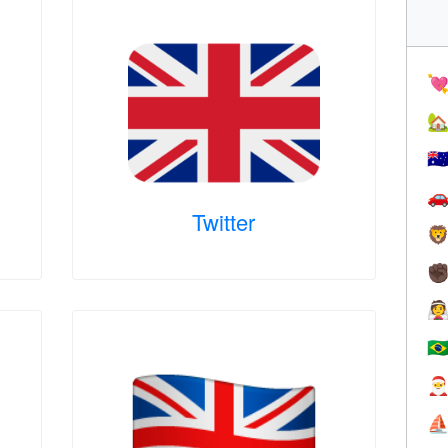


🇦

Twitter

✊

🇧

⛵