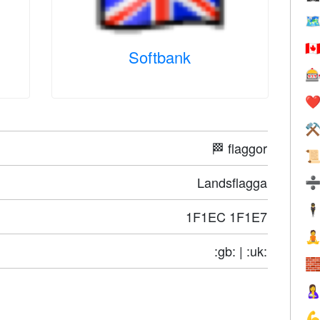
🗺
🇨
Softbank

❤️
⚒
🏁 flaggor

Landsflagga
🕴
1F1EC 1F1E7

:gb: | :uk:


