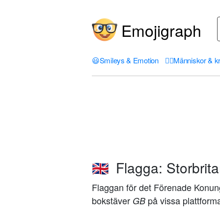
Emojigraph
😃
Smileys & Emotion
🤦‍♀️
Människor & k
Flagga: Storbrit
🇬🇧
Flaggan för det Förenade Konung
bokstäver
på vissa plattforma
GB