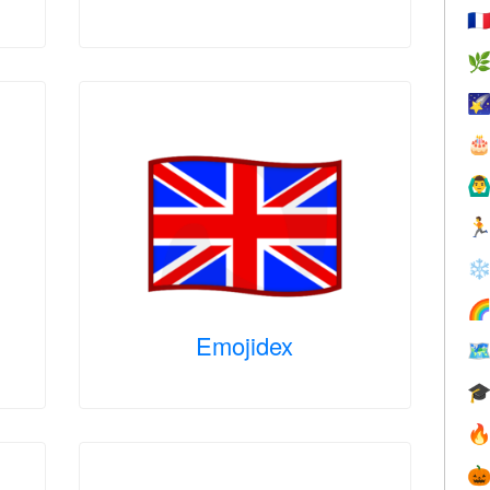
🇫



🙆‍♂

❄

Emojidex



