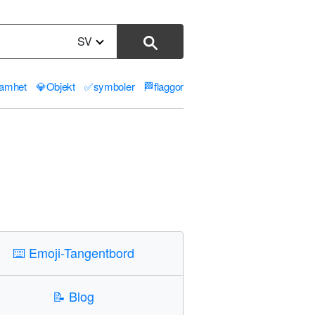
SV
samhet
💎
Objekt
✅
symboler
🏁
flaggor
⌨️
Emoji-Tangentbord
📝
Blog