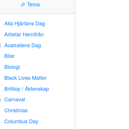
🎉
Tema
Alla Hjärtans Dag

Arbetar Hemifrån

Australiens Dag

Bilar

Biologi

Black Lives Matter

Bröllop / Äktenskap

Carnaval

Christmas

Columbus Day
️