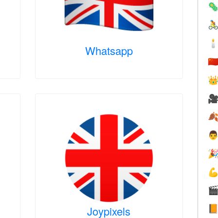



Whatsapp
🇨







Joypixels
