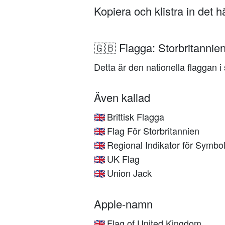
Kopiera och klistra in det 
🇬🇧 Flagga: Storbritannie
Detta är den nationella flaggan i 
Även kallad
Brittisk Flagga
🇬🇧
Flag För Storbritannien
🇬🇧
Regional Indikator för Symb
🇬🇧
UK Flag
🇬🇧
Union Jack
🇬🇧
Apple-namn
Flag of United Kingdom
🇬🇧