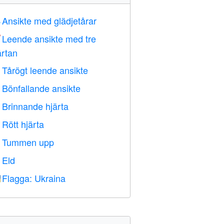
Ansikte med glädjetårar

Leende ansikte med tre

ärtan
Tårögt leende ansikte

Bönfallande ansikte

Brinnande hjärta

Rött hjärta
️
Tummen upp

Eld

Flagga: Ukraina
