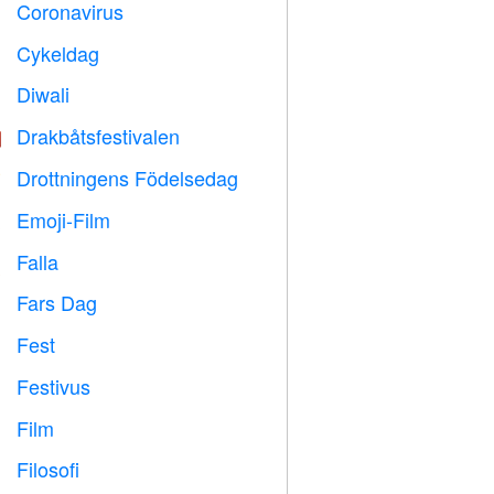
Coronavirus

Cykeldag

Diwali

Drakbåtsfestivalen

Drottningens Födelsedag

Emoji-Film

Falla

Fars Dag

Fest

Festivus

Film

Filosofi
