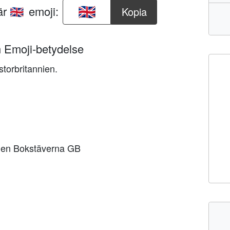
här
emoji:
Kopia
🇬🇧
n Emoji-betydelse
storbritannien.
olen Bokstäverna GB