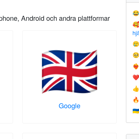

Iphone, Android och andra plattformar

hj


❤️‍
❤


Google
🇺