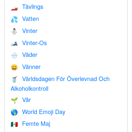
Tävlings
🏎
Vatten
💦
Vinter
⛄
Vinter-Os
🎿
Väder
🌧
Vänner
😄
Världsdagen För Överlevnad Och
🥤
Alkoholkontroll
Vår
🌱
World Emoji Day
🌎
Femte Maj
🇲🇽