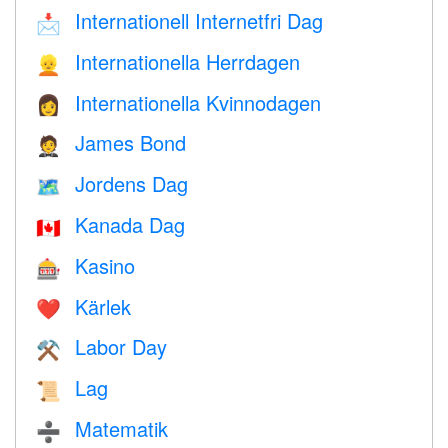
Internationell Internetfri Dag
📩
Internationella Herrdagen
👱
Internationella Kvinnodagen
👩
James Bond
🤵
Jordens Dag
🗺️
Kanada Dag
🇨🇦
Kasino
🎰
Kärlek
❤️️
Labor Day
⚒️
Lag
📜
Matematik
➗