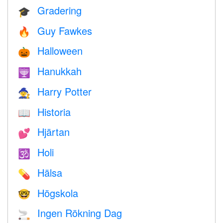
Gradering
🎓
Guy Fawkes
🔥
Halloween
🎃
Hanukkah
🕎
Harry Potter
🧙
Historia
📖
Hjärtan
💕
Holi
🕉
Hälsa
💊
Högskola
🤓
Ingen Rökning Dag
🚬