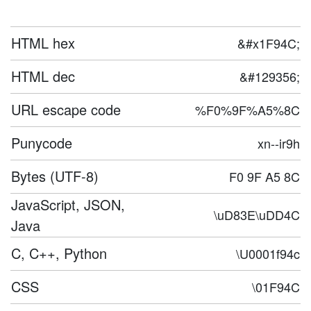
HTML hex
&#x1F94C;
HTML dec
&#129356;
URL escape code
%F0%9F%A5%8C
Punycode
xn--ir9h
Bytes (UTF-8)
F0 9F A5 8C
JavaScript, JSON,
\uD83E\uDD4C
Java
C, C++, Python
\U0001f94c
CSS
\01F94C