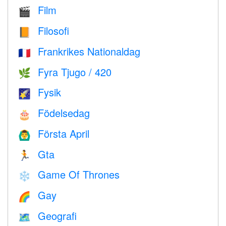
Film
🎬
Filosofi
📙
Frankrikes Nationaldag
🇫🇷
Fyra Tjugo / 420
🌿
Fysik
🌠
Födelsedag
🎂
Första April
🙆‍♂️
Gta
🏃
Game Of Thrones
❄️
Gay
🌈
Geografi
🗺