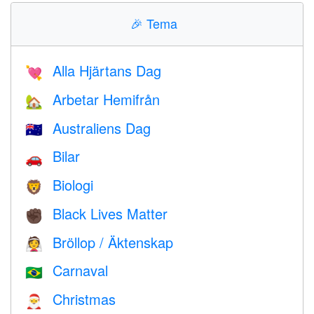
🎉
Tema
Alla Hjärtans Dag
💘
Arbetar Hemifrån
🏡
Australiens Dag
🇦🇺
Bilar
🚗
Biologi
🦁
Black Lives Matter
✊🏿
Bröllop / Äktenskap
👰
Carnaval
🇧🇷
Christmas
🎅