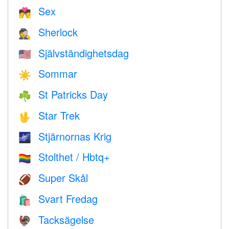
Sex
💏
Sherlock
🕵️
Självständighetsdag
🇺🇸
Sommar
☀️
St Patricks Day
☘️
Star Trek
🖖
Stjärnornas Krig
🌌
Stolthet / Hbtq+
🏳️‍🌈
Super Skål
🏈
Svart Fredag
🛍
Tacksägelse
🦃