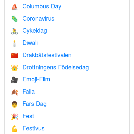
Columbus Day
⛵️
Coronavirus
🦠
Cykeldag
🚴
Diwali
🕯
Drakbåtsfestivalen
🇨🇳
Drottningens Födelsedag
👑
Emoji-Film
🎥
Falla
🍂
Fars Dag
👨
Fest
🎉
Festivus
💪