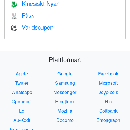
Kinesiskt Nyår
🐉
Påsk
🐰
Världscupen
⚽
Plattformar:
Apple
Google
Facebook
Twitter
Samsung
Microsoft
Whatsapp
Messenger
Joypixels
Openmoji
Emojidex
Htc
Lg
Mozilla
Softbank
Au-Kddi
Docomo
Emojigraph
Emojipedia