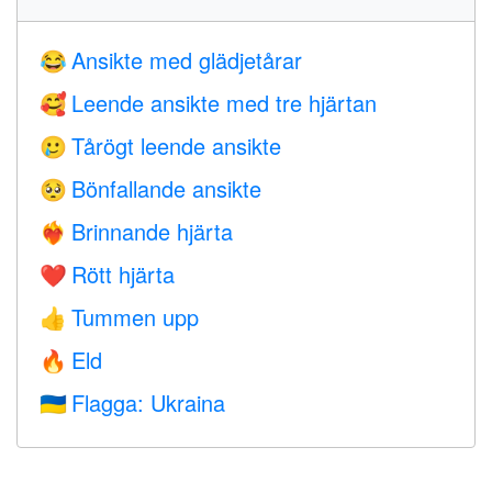
Ansikte med glädjetårar
😂
Leende ansikte med tre hjärtan
🥰
Tårögt leende ansikte
🥲
Bönfallande ansikte
🥺
Brinnande hjärta
❤️‍🔥
Rött hjärta
❤️
Tummen upp
👍
Eld
🔥
Flagga: Ukraina
🇺🇦