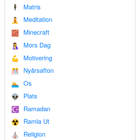
Matris
🕴️
Meditation
🧘
Minecraft
🧱
Mors Dag
🤱
Motivering
💪
Nyårsafton
🎊
Os
🏊
Plats
👽
Ramadan
☪️
Ramla Ut
☢️
Religion
⛪️