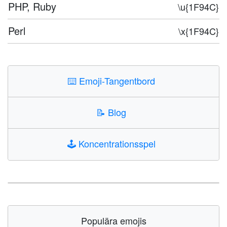
PHP, Ruby
\u{1F94C}
Perl
\x{1F94C}
⌨️
Emoji-Tangentbord
📝
Blog
🕹️
Koncentrationsspel
Populära emojis