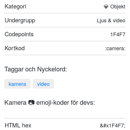
Kategori
💎 Objekt
Undergrupp
Ljus & video
Codepoints
1F4F7
Kortkod
:camera:
Taggar och Nyckelord:
kamera
video
Kamera 📷 emoji-koder för devs:
HTML hex
&#x1F4F7;