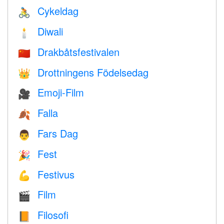
Cykeldag
🚴
Diwali
🕯
Drakbåtsfestivalen
🇨🇳
Drottningens Födelsedag
👑
Emoji-Film
🎥
Falla
🍂
Fars Dag
👨
Fest
🎉
Festivus
💪
Film
🎬
Filosofi
📙