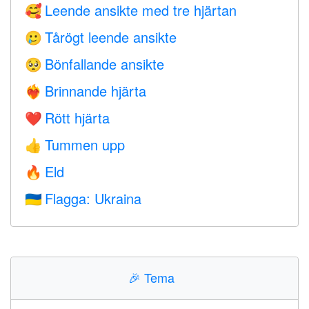
Leende ansikte med tre hjärtan
🥰
Tårögt leende ansikte
🥲
Bönfallande ansikte
🥺
Brinnande hjärta
❤️‍🔥
Rött hjärta
❤️
Tummen upp
👍
Eld
🔥
Flagga: Ukraina
🇺🇦
🎉
Tema