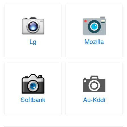
Lg
Mozilla
Softbank
Au-Kddi