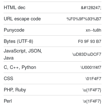
HTML dec
&#128247;
URL escape code
%F0%9F%93%B7
Punycode
xn--tu8h
Bytes (UTF-8)
F0 9F 93 B7
JavaScript, JSON,
\uD83D\uDCF7
Java
C, C++, Python
\U0001f4f7
CSS
\01F4F7
PHP, Ruby
\u{1F4F7}
Perl
\x{1F4F7}