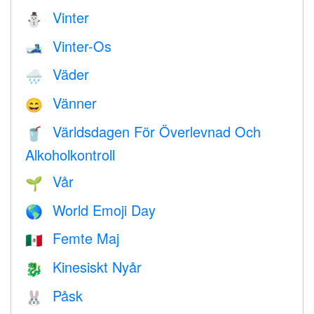
Vinter
⛄
Vinter-Os
🎿
Väder
🌧
Vänner
😄
Världsdagen För Överlevnad Och
🥤
Alkoholkontroll
Vår
🌱
World Emoji Day
🌎
Femte Maj
🇲🇽
Kinesiskt Nyår
🐉
Påsk
🐰