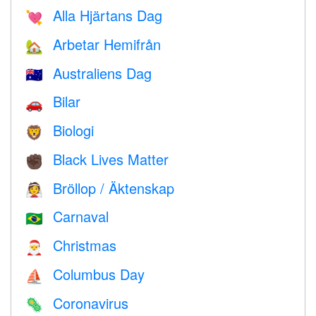
Alla Hjärtans Dag
💘
Arbetar Hemifrån
🏡
Australiens Dag
🇦🇺
Bilar
🚗
Biologi
🦁
Black Lives Matter
✊🏿
Bröllop / Äktenskap
👰
Carnaval
🇧🇷
Christmas
🎅
Columbus Day
⛵️
Coronavirus
🦠