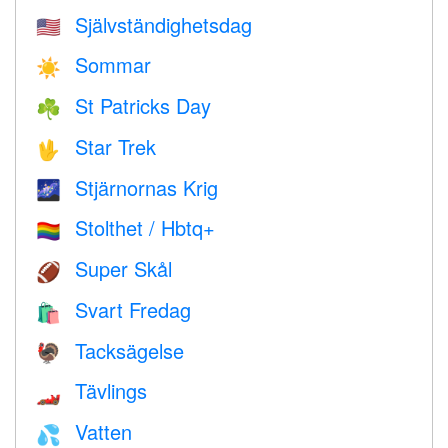
Självständighetsdag
🇺🇸
Sommar
☀️
St Patricks Day
☘️
Star Trek
🖖
Stjärnornas Krig
🌌
Stolthet / Hbtq+
🏳️‍🌈
Super Skål
🏈
Svart Fredag
🛍
Tacksägelse
🦃
Tävlings
🏎
Vatten
💦