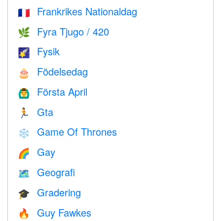
Frankrikes Nationaldag
🇫🇷
Fyra Tjugo / 420
🌿
Fysik
🌠
Födelsedag
🎂
Första April
🙆‍♂️
Gta
🏃
Game Of Thrones
❄️
Gay
🌈
Geografi
🗺
Gradering
🎓
Guy Fawkes
🔥