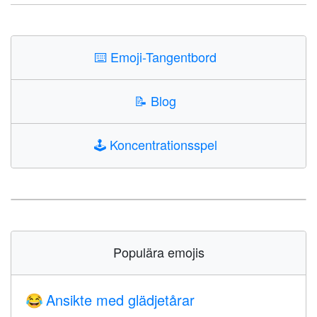
⌨️
Emoji-Tangentbord
📝
Blog
🕹️
Koncentrationsspel
Populära emojis
Ansikte med glädjetårar
😂