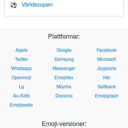
Världscupen
⚽
Plattformar:
Apple
Google
Facebook
Twitter
Samsung
Microsoft
Whatsapp
Messenger
Joypixels
Openmoji
Emojidex
Htc
Lg
Mozilla
Softbank
Au-Kddi
Docomo
Emojigraph
Emojipedia
Emoji-versioner: