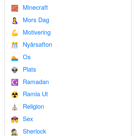
Minecraft
🧱
Mors Dag
🤱
Motivering
💪
Nyårsafton
🎊
Os
🏊
Plats
👽
Ramadan
☪️
Ramla Ut
☢️
Religion
⛪️
Sex
💏
Sherlock
🕵️