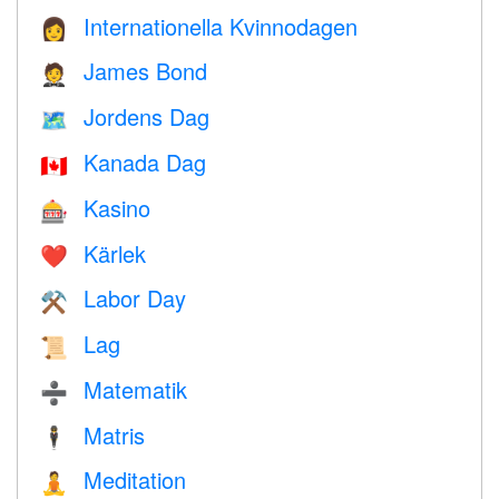
Internationella Kvinnodagen
👩
James Bond
🤵
Jordens Dag
🗺️
Kanada Dag
🇨🇦
Kasino
🎰
Kärlek
❤️️
Labor Day
⚒️
Lag
📜
Matematik
➗
Matris
🕴️
Meditation
🧘