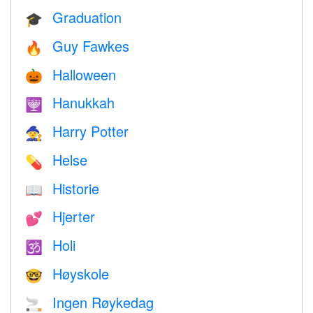
Graduation
🎓
Guy Fawkes
🔥
Halloween
🎃
Hanukkah
🕎
Harry Potter
🧙
Helse
💊
Historie
📖
Hjerter
💕
Holi
🕉
Høyskole
🤓
Ingen Røykedag
🚬