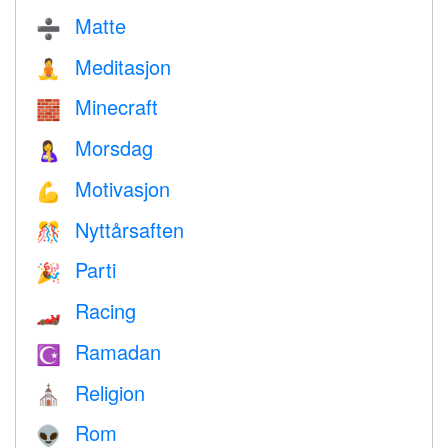
Matte
➗
Meditasjon
🧘
Minecraft
🧱
Morsdag
🤱
Motivasjon
💪
Nyttårsaften
🎊
Parti
🎉
Racing
🏎
Ramadan
☪️
Religion
⛪️
Rom
👽