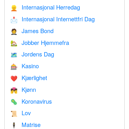
Internasjonal Herredag
👱
Internasjonal Internettfri Dag
📩
James Bond
🤵
Jobber Hjemmefra
🏡
Jordens Dag
🗺️
Kasino
🎰
Kjærlighet
❤️️
Kjønn
💏
Koronavirus
🦠
Lov
📜
Matrise
🕴️