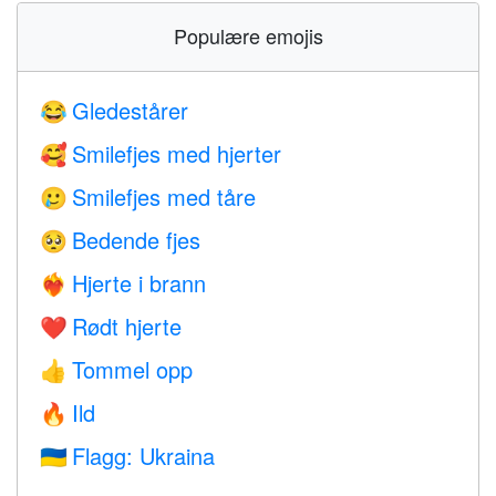
Populære emojis
Gledestårer
😂
Smilefjes med hjerter
🥰
Smilefjes med tåre
🥲
Bedende fjes
🥺
Hjerte i brann
❤️‍🔥
Rødt hjerte
❤️
Tommel opp
👍
Ild
🔥
Flagg: Ukraina
🇺🇦