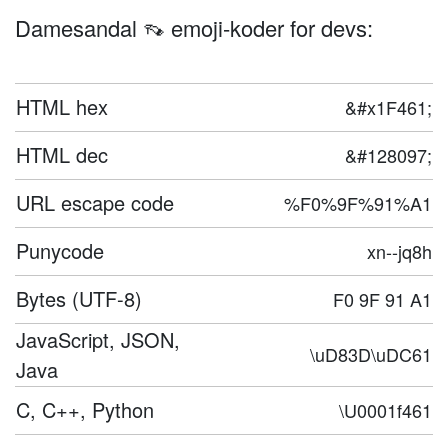
Damesandal 👡 emoji-koder for devs:
HTML hex
&#x1F461;
HTML dec
&#128097;
URL escape code
%F0%9F%91%A1
Punycode
xn--jq8h
Bytes (UTF-8)
F0 9F 91 A1
JavaScript, JSON,
\uD83D\uDC61
Java
C, C++, Python
\U0001f461