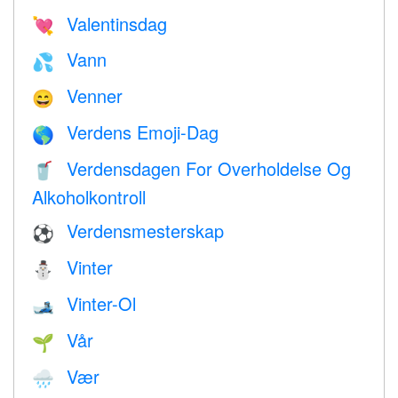
Valentinsdag
💘
Vann
💦
Venner
😄
Verdens Emoji-Dag
🌎
Verdensdagen For Overholdelse Og
🥤
Alkoholkontroll
Verdensmesterskap
⚽
Vinter
⛄
Vinter-Ol
🎿
Vår
🌱
Vær
🌧