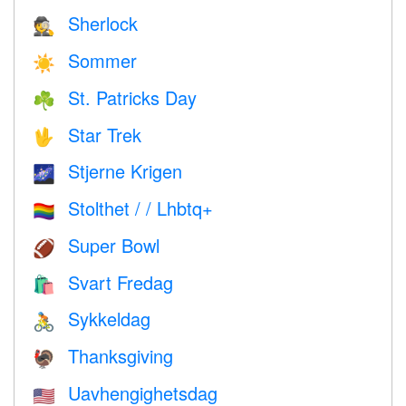
Sherlock
🕵️
Sommer
☀️
St. Patricks Day
☘️
Star Trek
🖖
Stjerne Krigen
🌌
Stolthet / / Lhbtq+
🏳️‍🌈
Super Bowl
🏈
Svart Fredag
🛍
Sykkeldag
🚴
Thanksgiving
🦃
Uavhengighetsdag
🇺🇸