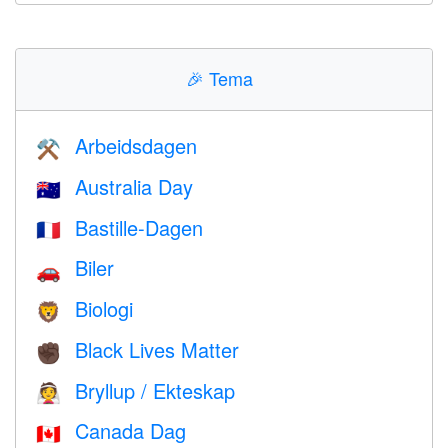
🎉
Tema
Arbeidsdagen
⚒️
Australia Day
🇦🇺
Bastille-Dagen
🇫🇷
Biler
🚗
Biologi
🦁
Black Lives Matter
✊🏿
Bryllup / Ekteskap
👰
Canada Dag
🇨🇦