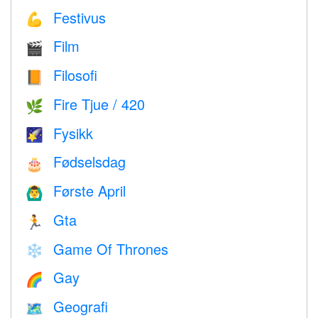
Festivus
💪
Film
🎬
Filosofi
📙
Fire Tjue / 420
🌿
Fysikk
🌠
Fødselsdag
🎂
Første April
🙆‍♂️
Gta
🏃
Game Of Thrones
❄️
Gay
🌈
Geografi
🗺