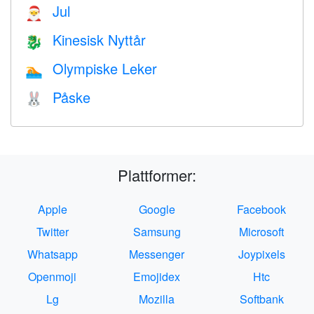
Jul
🎅
Kinesisk Nyttår
🐉
Olympiske Leker
🏊
Påske
🐰
Plattformer:
Apple
Google
Facebook
Twitter
Samsung
Microsoft
Whatsapp
Messenger
Joypixels
Openmoji
Emojidex
Htc
Lg
Mozilla
Softbank