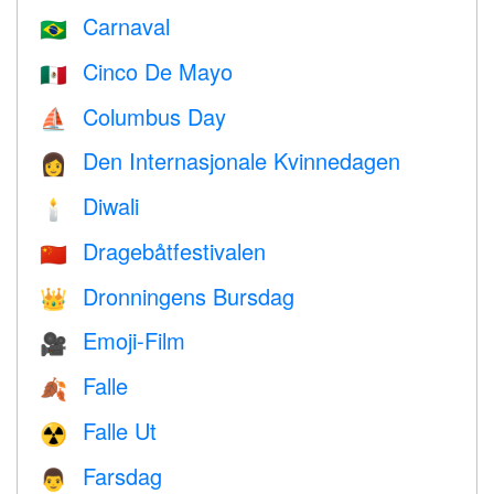
Carnaval
🇧🇷
Cinco De Mayo
🇲🇽
Columbus Day
⛵️
Den Internasjonale Kvinnedagen
👩
Diwali
🕯
Dragebåtfestivalen
🇨🇳
Dronningens Bursdag
👑
Emoji-Film
🎥
Falle
🍂
Falle Ut
☢️
Farsdag
👨