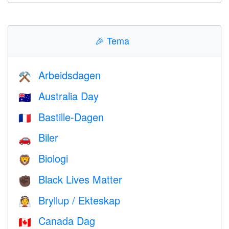
🎉
Tema
Arbeidsdagen
⚒️
Australia Day
🇦🇺
Bastille-Dagen
🇫🇷
Biler
🚗
Biologi
🦁
Black Lives Matter
✊🏿
Bryllup / Ekteskap
👰
Canada Dag
🇨🇦