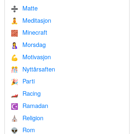
Matte
➗
Meditasjon
🧘
Minecraft
🧱
Morsdag
🤱
Motivasjon
💪
Nyttårsaften
🎊
Parti
🎉
Racing
🏎
Ramadan
☪️
Religion
⛪️
Rom
👽