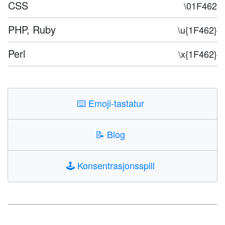
CSS
\01F462
PHP, Ruby
\u{1F462}
Perl
\x{1F462}
⌨️
Emoji-tastatur
📝
Blog
🕹️
Konsentrasjonsspill