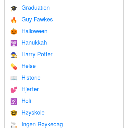
Graduation
🎓
Guy Fawkes
🔥
Halloween
🎃
Hanukkah
🕎
Harry Potter
🧙
Helse
💊
Historie
📖
Hjerter
💕
Holi
🕉
Høyskole
🤓
Ingen Røykedag
🚬