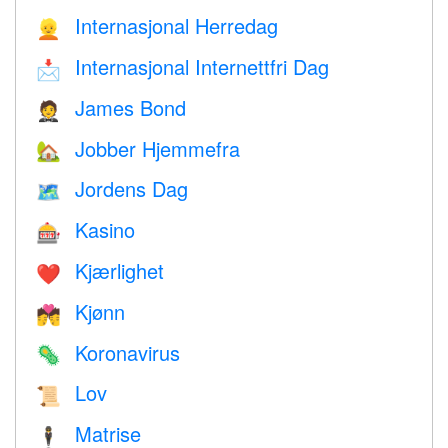
Internasjonal Herredag
👱
Internasjonal Internettfri Dag
📩
James Bond
🤵
Jobber Hjemmefra
🏡
Jordens Dag
🗺️
Kasino
🎰
Kjærlighet
❤️️
Kjønn
💏
Koronavirus
🦠
Lov
📜
Matrise
🕴️