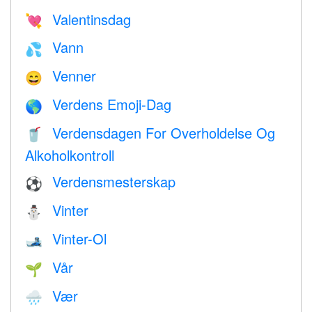
Valentinsdag
💘
Vann
💦
Venner
😄
Verdens Emoji-Dag
🌎
Verdensdagen For Overholdelse Og
🥤
Alkoholkontroll
Verdensmesterskap
⚽
Vinter
⛄
Vinter-Ol
🎿
Vår
🌱
Vær
🌧