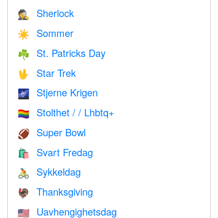
Sherlock
🕵️
Sommer
☀️
St. Patricks Day
☘️
Star Trek
🖖
Stjerne Krigen
🌌
Stolthet / / Lhbtq+
🏳️‍🌈
Super Bowl
🏈
Svart Fredag
🛍
Sykkeldag
🚴
Thanksgiving
🦃
Uavhengighetsdag
🇺🇸