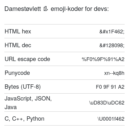
Damestøvlett 👢 emoji-koder for devs:
HTML hex
&#x1F462;
HTML dec
&#128098;
URL escape code
%F0%9F%91%A2
Punycode
xn--kq8h
Bytes (UTF-8)
F0 9F 91 A2
JavaScript, JSON,
\uD83D\uDC62
Java
C, C++, Python
\U0001f462