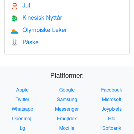
Jul
🎅
Kinesisk Nyttår
🐉
Olympiske Leker
🏊
Påske
🐰
Plattformer:
Apple
Google
Facebook
Twitter
Samsung
Microsoft
Whatsapp
Messenger
Joypixels
Openmoji
Emojidex
Htc
Lg
Mozilla
Softbank