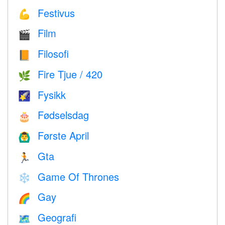
Festivus
💪
Film
🎬
Filosofi
📙
Fire Tjue / 420
🌿
Fysikk
🌠
Fødselsdag
🎂
Første April
🙆‍♂️
Gta
🏃
Game Of Thrones
❄️
Gay
🌈
Geografi
🗺