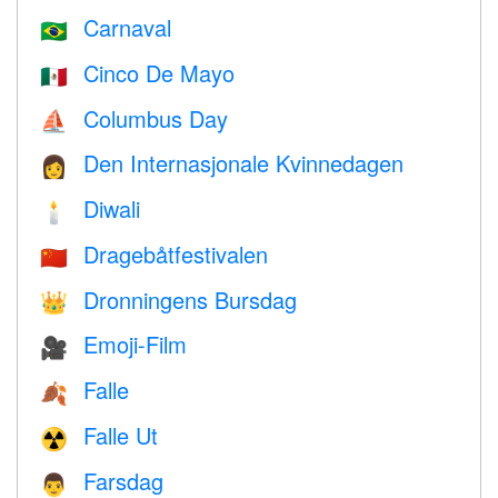
Carnaval
🇧🇷
Cinco De Mayo
🇲🇽
Columbus Day
⛵️
Den Internasjonale Kvinnedagen
👩
Diwali
🕯
Dragebåtfestivalen
🇨🇳
Dronningens Bursdag
👑
Emoji-Film
🎥
Falle
🍂
Falle Ut
☢️
Farsdag
👨