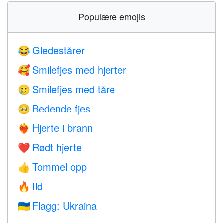
Populære emojis
Gledestårer
😂
Smilefjes med hjerter
🥰
Smilefjes med tåre
🥲
Bedende fjes
🥺
Hjerte i brann
❤️‍🔥
Rødt hjerte
❤️
Tommel opp
👍
Ild
🔥
Flagg: Ukraina
🇺🇦