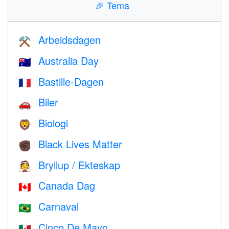
🎉
Tema
Arbeidsdagen
⚒️
Australia Day
🇦🇺
Bastille-Dagen
🇫🇷
Biler
🚗
Biologi
🦁
Black Lives Matter
✊🏿
Bryllup / Ekteskap
👰
Canada Dag
🇨🇦
Carnaval
🇧🇷
Cinco De Mayo
🇲🇽