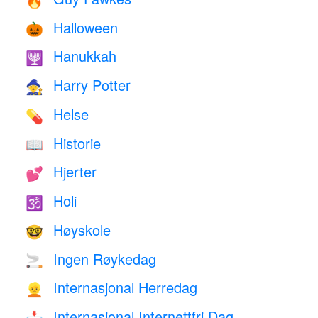
🔥
Halloween
🎃
Hanukkah
🕎
Harry Potter
🧙
Helse
💊
Historie
📖
Hjerter
💕
Holi
🕉
Høyskole
🤓
Ingen Røykedag
🚬
Internasjonal Herredag
👱
Internasjonal Internettfri Dag