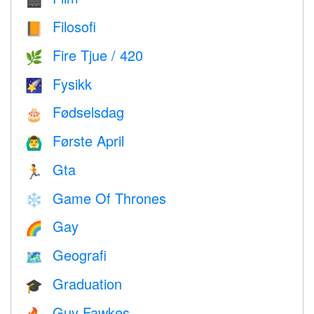
🎬
Filosofi
📙
Fire Tjue / 420
🌿
Fysikk
🌠
Fødselsdag
🎂
Første April
🙆‍♂️
Gta
🏃
Game Of Thrones
❄️
Gay
🌈
Geografi
🗺
Graduation
🎓
Guy Fawkes