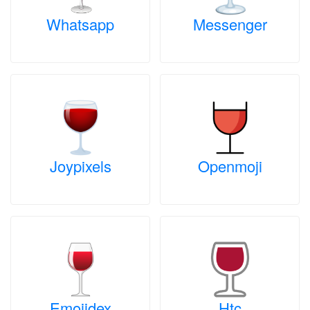
Whatsapp
Messenger
Joypixels
Openmoji
Emojidex
Htc