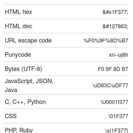
HTML hex
&#x1F377;
HTML dec
&#127863;
URL escape code
%F0%9F%8D%B7
Punycode
xn--uj8h
Bytes (UTF-8)
F0 9F 8D B7
JavaScript, JSON,
\uD83C\uDF77
Java
C, C++, Python
\U0001f377
CSS
\01F377
PHP, Ruby
\u{1F377}