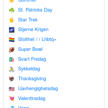
☀️
St. Patricks Day
☘️
Star Trek
🖖
Stjerne Krigen
🌌
Stolthet / / Lhbtq+
🏳️‍🌈
Super Bowl
🏈
Svart Fredag
🛍
Sykkeldag
🚴
Thanksgiving
🦃
Uavhengighetsdag
🇺🇸
Valentinsdag
💘
Vann