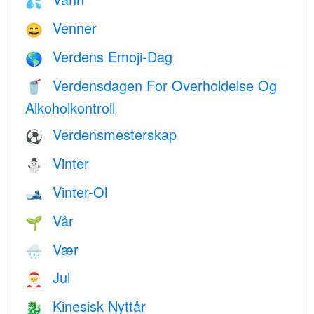
💦
Venner
😄
Verdens Emoji-Dag
🌎
Verdensdagen For Overholdelse Og
🥤
Alkoholkontroll
Verdensmesterskap
⚽
Vinter
⛄
Vinter-Ol
🎿
Vår
🌱
Vær
🌧
Jul
🎅
Kinesisk Nyttår
🐉