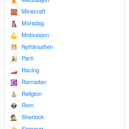
🧘
Minecraft
🧱
Morsdag
🤱
Motivasjon
💪
Nyttårsaften
🎊
Parti
🎉
Racing
🏎
Ramadan
☪️
Religion
⛪️
Rom
👽
Sherlock
🕵️
Sommer