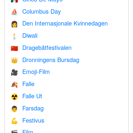
Columbus Day
⛵️
Den Internasjonale Kvinnedagen
👩
Diwali
🕯
Dragebåtfestivalen
🇨🇳
Dronningens Bursdag
👑
Emoji-Film
🎥
Falle
🍂
Falle Ut
☢️
Farsdag
👨
Festivus
💪
Film