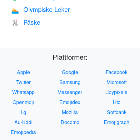
Olympiske Leker
🏊
Påske
🐰
Plattformer:
Apple
Google
Facebook
Twitter
Samsung
Microsoft
Whatsapp
Messenger
Joypixels
Openmoji
Emojidex
Htc
Lg
Mozilla
Softbank
Au-Kddi
Docomo
Emojigraph
Emojipedia