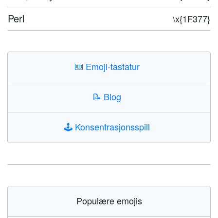
Perl
\x{1F377}
⌨️
Emoji-tastatur
📝
Blog
🕹️
Konsentrasjonsspill
Populære emojis