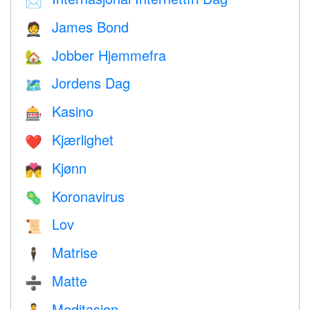
📩
James Bond
🤵
Jobber Hjemmefra
🏡
Jordens Dag
🗺️
Kasino
🎰
Kjærlighet
❤️️
Kjønn
💏
Koronavirus
🦠
Lov
📜
Matrise
🕴️
Matte
➗
Meditasjon