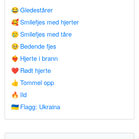
Gledestårer
😂
Smilefjes med hjerter
🥰
Smilefjes med tåre
🥲
Bedende fjes
🥺
Hjerte i brann
❤️‍🔥
Rødt hjerte
❤️
Tommel opp
👍
Ild
🔥
Flagg: Ukraina
🇺🇦