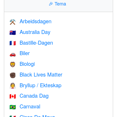
🎉
Tema
Arbeidsdagen
⚒️
Australia Day
🇦🇺
Bastille-Dagen
🇫🇷
Biler
🚗
Biologi
🦁
Black Lives Matter
✊🏿
Bryllup / Ekteskap
👰
Canada Dag
🇨🇦
Carnaval
🇧🇷
Cinco De Mayo