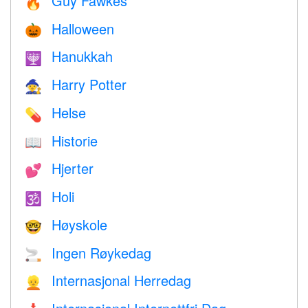
Guy Fawkes
🔥
Halloween
🎃
Hanukkah
🕎
Harry Potter
🧙
Helse
💊
Historie
📖
Hjerter
💕
Holi
🕉
Høyskole
🤓
Ingen Røykedag
🚬
Internasjonal Herredag
👱