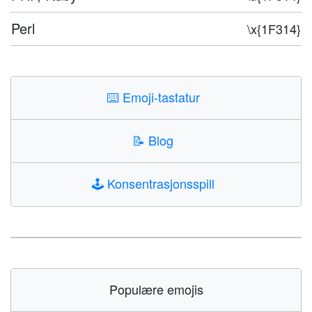
Perl
\x{1F314}
⌨️
Emoji-tastatur
📝
Blog
🕹️
Konsentrasjonsspill
Populære emojis