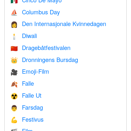
🇲🇽
Columbus Day
⛵️
Den Internasjonale Kvinnedagen
👩
Diwali
🕯
Dragebåtfestivalen
🇨🇳
Dronningens Bursdag
👑
Emoji-Film
🎥
Falle
🍂
Falle Ut
☢️
Farsdag
👨
Festivus
💪
Film