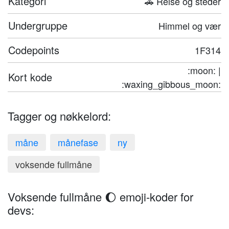
Kategori
🚗 Reise og steder
Undergruppe
Himmel og vær
Codepoints
1F314
:moon: |
Kort kode
:waxing_gibbous_moon:
Tagger og nøkkelord:
måne
månefase
ny
voksende fullmåne
Voksende fullmåne 🌔 emoji-koder for
devs: