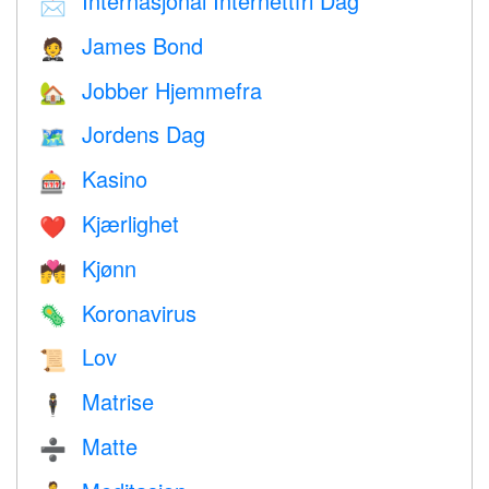
Internasjonal Internettfri Dag
📩
James Bond
🤵
Jobber Hjemmefra
🏡
Jordens Dag
🗺️
Kasino
🎰
Kjærlighet
❤️️
Kjønn
💏
Koronavirus
🦠
Lov
📜
Matrise
🕴️
Matte
➗