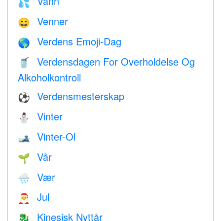
Vann
💦
Venner
😄
Verdens Emoji-Dag
🌎
Verdensdagen For Overholdelse Og
🥤
Alkoholkontroll
Verdensmesterskap
⚽
Vinter
⛄
Vinter-Ol
🎿
Vår
🌱
Vær
🌧
Jul
🎅
Kinesisk Nyttår
🐉