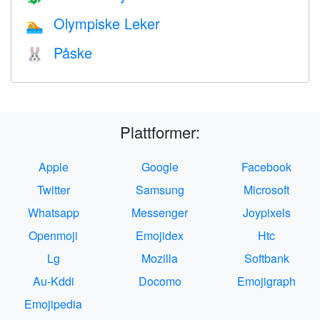
Olympiske Leker
🏊
Påske
🐰
Plattformer:
Apple
Google
Facebook
Twitter
Samsung
Microsoft
Whatsapp
Messenger
Joypixels
Openmoji
Emojidex
Htc
Lg
Mozilla
Softbank
Au-Kddi
Docomo
Emojigraph
Emojipedia