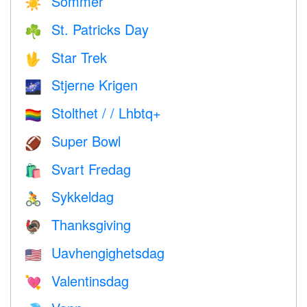
Sommer
☀️
St. Patricks Day
☘️
Star Trek
🖖
Stjerne Krigen
🌌
Stolthet / / Lhbtq+
🏳️‍🌈
Super Bowl
🏈
Svart Fredag
🛍
Sykkeldag
🚴
Thanksgiving
🦃
Uavhengighetsdag
🇺🇸
Valentinsdag
💘