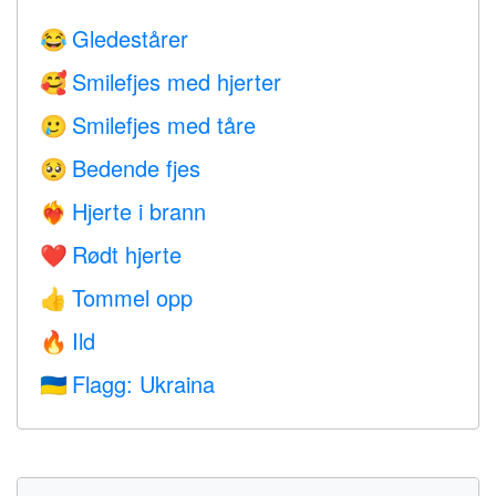
Gledestårer
😂
Smilefjes med hjerter
🥰
Smilefjes med tåre
🥲
Bedende fjes
🥺
Hjerte i brann
❤️‍🔥
Rødt hjerte
❤️
Tommel opp
👍
Ild
🔥
Flagg: Ukraina
🇺🇦