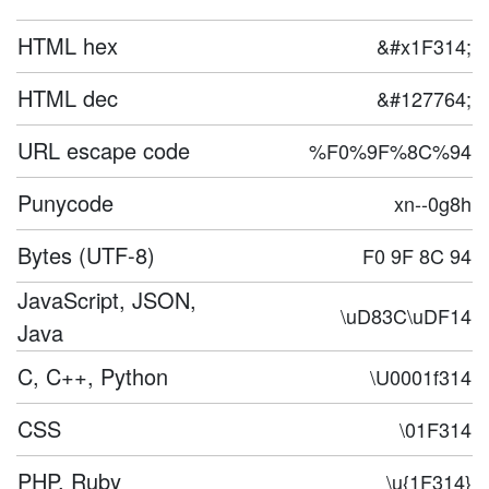
HTML hex
&#x1F314;
HTML dec
&#127764;
URL escape code
%F0%9F%8C%94
Punycode
xn--0g8h
Bytes (UTF-8)
F0 9F 8C 94
JavaScript, JSON,
\uD83C\uDF14
Java
C, C++, Python
\U0001f314
CSS
\01F314
PHP, Ruby
\u{1F314}