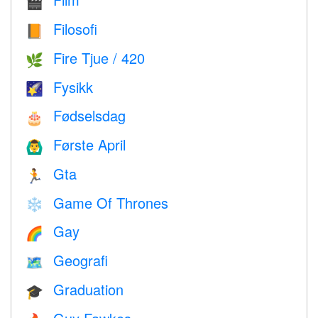
🎬
Filosofi
📙
Fire Tjue / 420
🌿
Fysikk
🌠
Fødselsdag
🎂
Første April
🙆‍♂️
Gta
🏃
Game Of Thrones
❄️
Gay
🌈
Geografi
🗺
Graduation
🎓