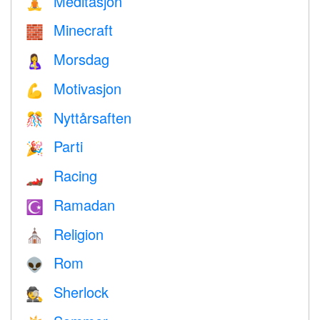
Meditasjon
🧘
Minecraft
🧱
Morsdag
🤱
Motivasjon
💪
Nyttårsaften
🎊
Parti
🎉
Racing
🏎
Ramadan
☪️
Religion
⛪️
Rom
👽
Sherlock
🕵️