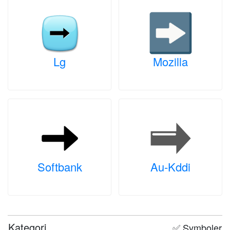
Lg
Mozilla
Softbank
Au-Kddi
Kategori
✅ Symboler