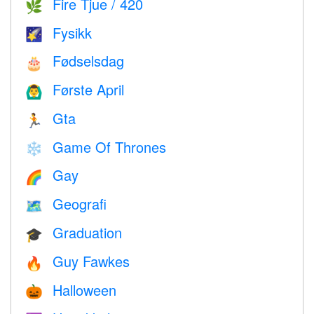
Fire Tjue / 420
🌿
Fysikk
🌠
Fødselsdag
🎂
Første April
🙆‍♂️
Gta
🏃
Game Of Thrones
❄️
Gay
🌈
Geografi
🗺
Graduation
🎓
Guy Fawkes
🔥
Halloween
🎃