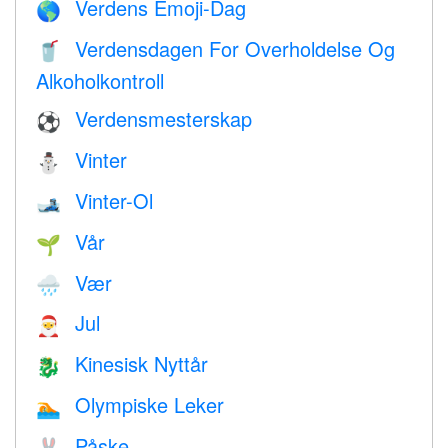
Verdens Emoji-Dag
🌎
Verdensdagen For Overholdelse Og
🥤
Alkoholkontroll
Verdensmesterskap
⚽
Vinter
⛄
Vinter-Ol
🎿
Vår
🌱
Vær
🌧
Jul
🎅
Kinesisk Nyttår
🐉
Olympiske Leker
🏊
Påske