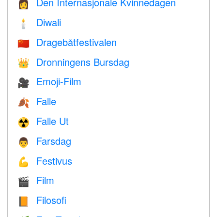
Den Internasjonale Kvinnedagen
👩
Diwali
🕯
Dragebåtfestivalen
🇨🇳
Dronningens Bursdag
👑
Emoji-Film
🎥
Falle
🍂
Falle Ut
☢️
Farsdag
👨
Festivus
💪
Film
🎬
Filosofi
📙