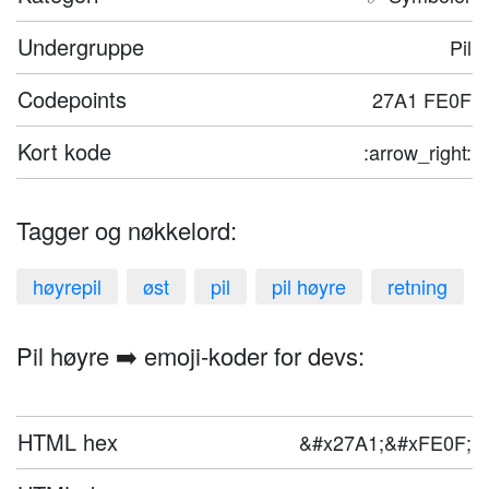
Undergruppe
Pil
Codepoints
27A1 FE0F
Kort kode
:arrow_right:
Tagger og nøkkelord:
høyrepil
øst
pil
pil høyre
retning
Pil høyre ➡️ emoji-koder for devs:
HTML hex
&#x27A1;&#xFE0F;