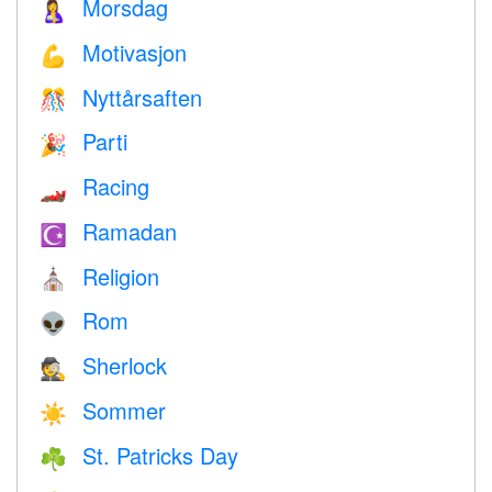
Morsdag
🤱
Motivasjon
💪
Nyttårsaften
🎊
Parti
🎉
Racing
🏎
Ramadan
☪️
Religion
⛪️
Rom
👽
Sherlock
🕵️
Sommer
☀️
St. Patricks Day
☘️