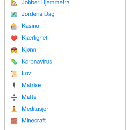
Jobber Hjemmefra
🏡
Jordens Dag
🗺️
Kasino
🎰
Kjærlighet
❤️️
Kjønn
💏
Koronavirus
🦠
Lov
📜
Matrise
🕴️
Matte
➗
Meditasjon
🧘
Minecraft
🧱