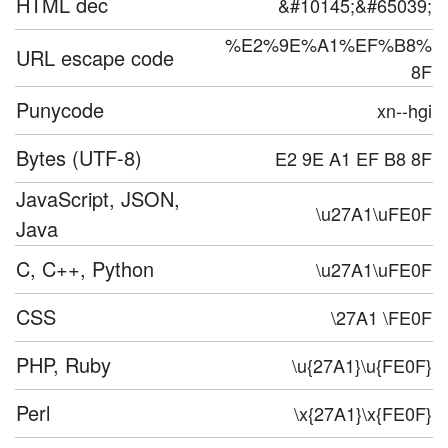
HTML dec
&#10145;&#65039;
%E2%9E%A1%EF%B8%
URL escape code
8F
Punycode
xn--hgi
Bytes (UTF-8)
E2 9E A1 EF B8 8F
JavaScript, JSON,
\u27A1\uFE0F
Java
C, C++, Python
\u27A1\uFE0F
CSS
\27A1 \FE0F
PHP, Ruby
\u{27A1}\u{FE0F}
Perl
\x{27A1}\x{FE0F}