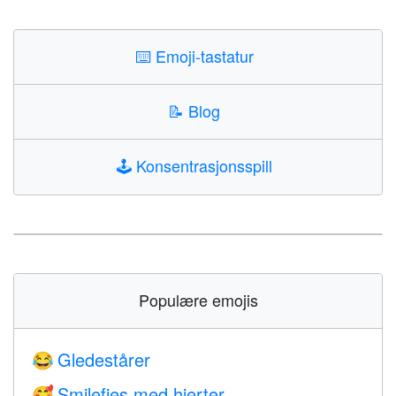
⌨️
Emoji-tastatur
📝
Blog
🕹️
Konsentrasjonsspill
Populære emojis
Gledestårer
😂
Smilefjes med hjerter
🥰