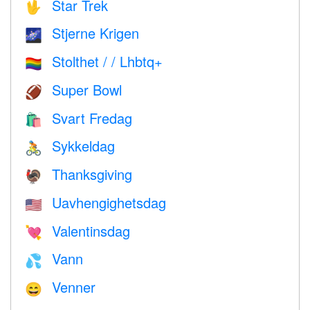
Star Trek
🖖
Stjerne Krigen
🌌
Stolthet / / Lhbtq+
🏳️‍🌈
Super Bowl
🏈
Svart Fredag
🛍
Sykkeldag
🚴
Thanksgiving
🦃
Uavhengighetsdag
🇺🇸
Valentinsdag
💘
Vann
💦
Venner
😄