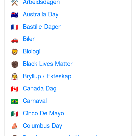
Arbeidsdagen
⚒️
Australia Day
🇦🇺
Bastille-Dagen
🇫🇷
Biler
🚗
Biologi
🦁
Black Lives Matter
✊🏿
Bryllup / Ekteskap
👰
Canada Dag
🇨🇦
Carnaval
🇧🇷
Cinco De Mayo
🇲🇽
Columbus Day
⛵️