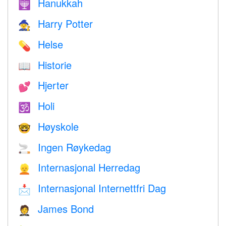
Hanukkah
🕎
Harry Potter
🧙
Helse
💊
Historie
📖
Hjerter
💕
Holi
🕉
Høyskole
🤓
Ingen Røykedag
🚬
Internasjonal Herredag
👱
Internasjonal Internettfri Dag
📩
James Bond
🤵