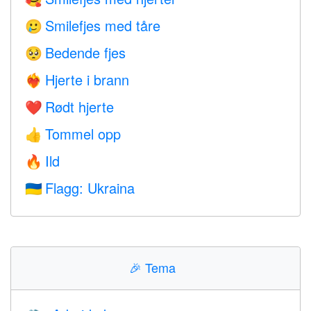
Smilefjes med tåre
🥲
Bedende fjes
🥺
Hjerte i brann
❤️‍🔥
Rødt hjerte
❤️
Tommel opp
👍
Ild
🔥
Flagg: Ukraina
🇺🇦
🎉
Tema