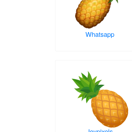
Whatsapp
Joypixels