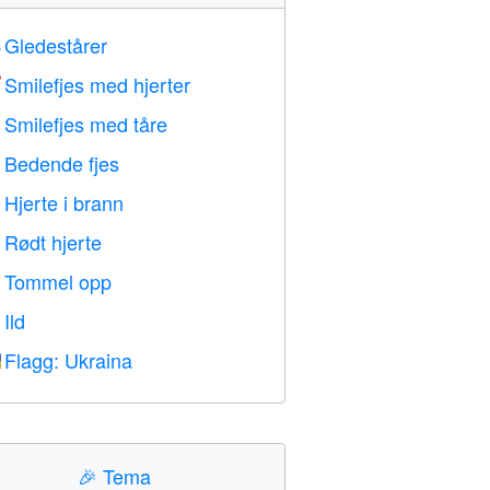
Gledestårer

Smilefjes med hjerter

Smilefjes med tåre

Bedende fjes

Hjerte i brann

Rødt hjerte
️
Tommel opp

Ild

Flagg: Ukraina

🎉
Tema