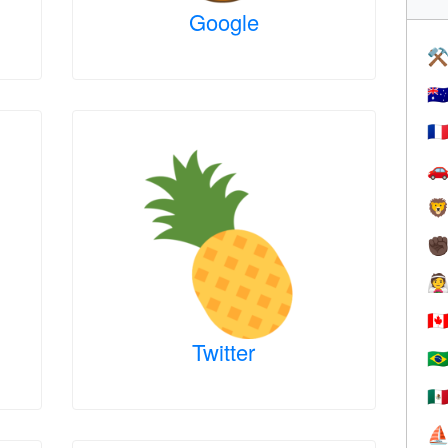
Google
⚒
🇦
🇫


✊

🇨
Twitter
🇧
🇲
⛵