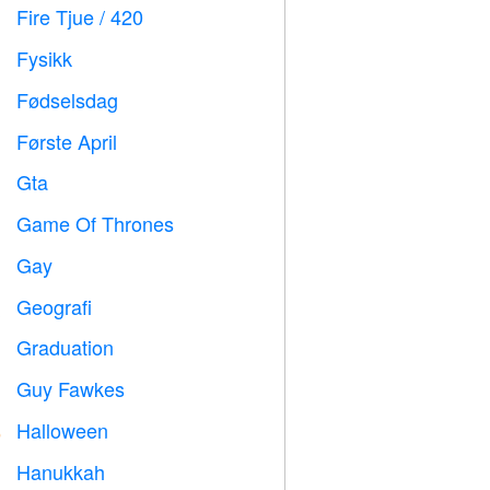
Fire Tjue / 420

Fysikk

Fødselsdag

Første April
️
Gta

Game Of Thrones
️
Gay

Geografi

Graduation

Guy Fawkes

Halloween

Hanukkah
