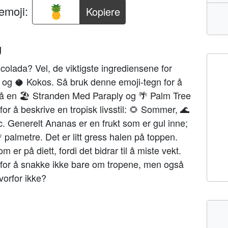
emoji:
Kopiere
g
olada? Vel, de viktigste ingrediensene for
 og 🥥 Kokos. Så bruk denne emoji-tegn for å
 på en 🏖️ Stranden Med Paraply og 🌴 Palm Tree
or å beskrive en tropisk livsstil: 🌻 Sommer, 🌊
c. Generelt Ananas er en frukt som er gul inne;
 palmetre. Det er litt gress halen på toppen.
 er på diett, fordi det bidrar til å miste vekt.
 for å snakke ikke bare om tropene, men også
vorfor ikke?