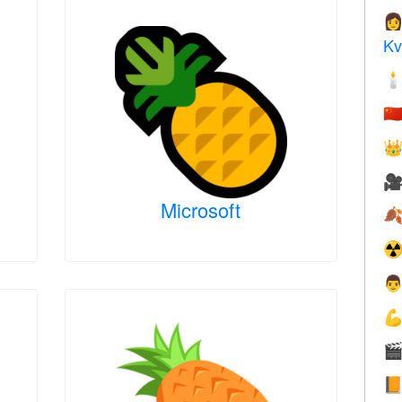

Kv

🇨


Microsoft

☢



