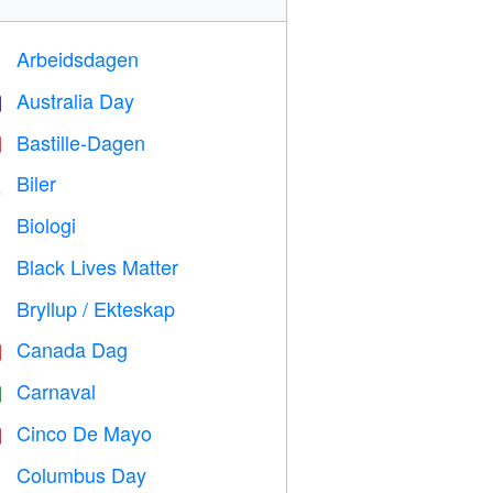
Arbeidsdagen
️
Australia Day

Bastille-Dagen

Biler

Biologi

Black Lives Matter

Bryllup / Ekteskap

Canada Dag

Carnaval

Cinco De Mayo

Columbus Day
️