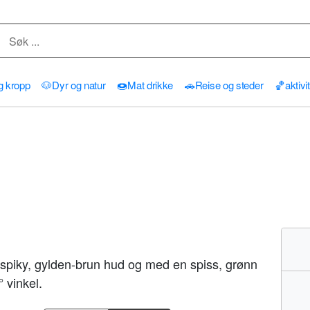
g kropp
🐶
Dyr og natur
🍩
Mat drikke
🚗
Reise og steder
🏀
aktivi
 i spiky, gylden-brun hud og med en spiss, grønn
° vinkel.