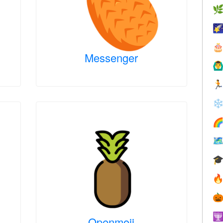



Messenger
🙆‍♂

❄






Openmoji