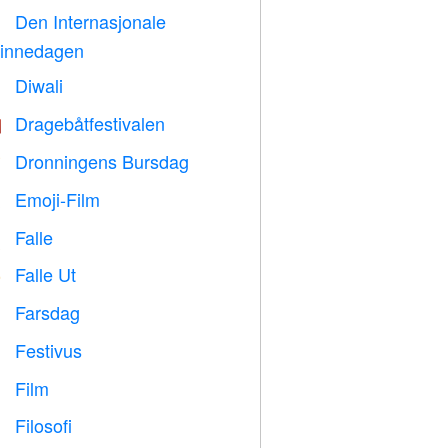
Den Internasjonale

innedagen
Diwali

Dragebåtfestivalen

Dronningens Bursdag

Emoji-Film

Falle

Falle Ut
️
Farsdag

Festivus

Film

Filosofi
