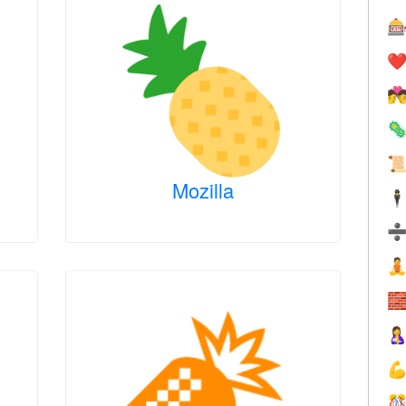

❤️



Mozilla
🕴




