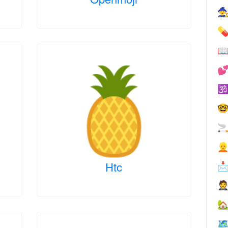








Htc



🗺