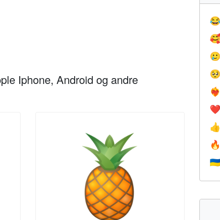




ple Iphone, Android og andre
❤️‍
❤


🇺