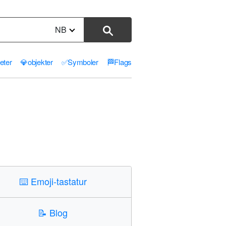
NB
teter
💎
objekter
✅
Symboler
🏁
Flags
⌨️
Emoji-tastatur
📝
Blog