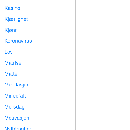
Kasino

Kjærlighet
️
Kjønn

Koronavirus

Lov

Matrise
️
Matte
➗
Meditasjon

Minecraft

Morsdag

Motivasjon

Nyttårsaften
