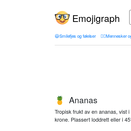
Emojigraph
😃
Smilefjes og følelser
🤦‍♀️
Mennesker o
Ananas
🍍
Tropisk frukt av en ananas, vist
krone. Plassert loddrett eller i 45