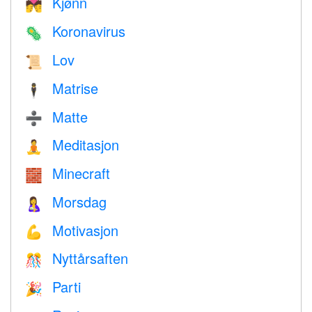
Kjønn
💏
Koronavirus
🦠
Lov
📜
Matrise
🕴️
Matte
➗
Meditasjon
🧘
Minecraft
🧱
Morsdag
🤱
Motivasjon
💪
Nyttårsaften
🎊
Parti
🎉