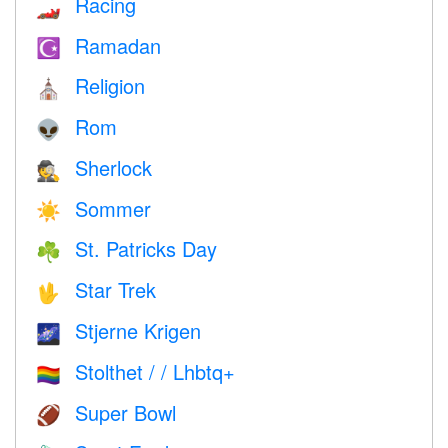
Racing
🏎
Ramadan
☪️
Religion
⛪️
Rom
👽
Sherlock
🕵️
Sommer
☀️
St. Patricks Day
☘️
Star Trek
🖖
Stjerne Krigen
🌌
Stolthet / / Lhbtq+
🏳️‍🌈
Super Bowl
🏈