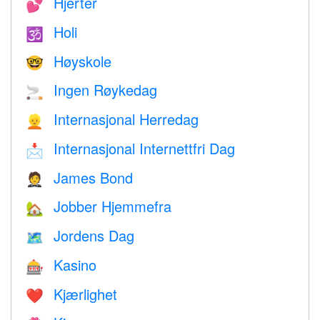
Hjerter
💕
Holi
🕉
Høyskole
🤓
Ingen Røykedag
🚬
Internasjonal Herredag
👱
Internasjonal Internettfri Dag
📩
James Bond
🤵
Jobber Hjemmefra
🏡
Jordens Dag
🗺️
Kasino
🎰
Kjærlighet
❤️️