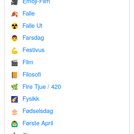
Emoji-Film
🎥
Falle
🍂
Falle Ut
☢️
Farsdag
👨
Festivus
💪
Film
🎬
Filosofi
📙
Fire Tjue / 420
🌿
Fysikk
🌠
Fødselsdag
🎂
Første April
🙆‍♂️