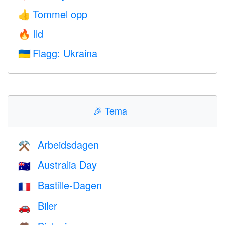
Tommel opp
👍
Ild
🔥
Flagg: Ukraina
🇺🇦
🎉
Tema
Arbeidsdagen
⚒️
Australia Day
🇦🇺
Bastille-Dagen
🇫🇷
Biler
🚗