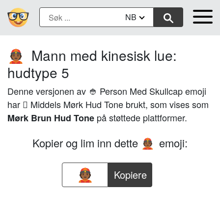
NB
Mann med kinesisk lue:
👲🏾
hudtype 5
Denne versjonen av 👲 Person Med Skullcap emoji
har 🏾 Middels Mørk Hud Tone brukt, som vises som
på støttede plattformer.
Mørk Brun Hud Tone
Kopier og lim inn dette
emoji:
👲🏾
Kopiere