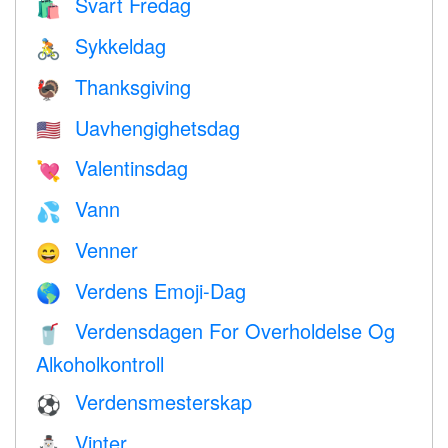
Svart Fredag
🛍
Sykkeldag
🚴
Thanksgiving
🦃
Uavhengighetsdag
🇺🇸
Valentinsdag
💘
Vann
💦
Venner
😄
Verdens Emoji-Dag
🌎
Verdensdagen For Overholdelse Og
🥤
Alkoholkontroll
Verdensmesterskap
⚽
Vinter
⛄