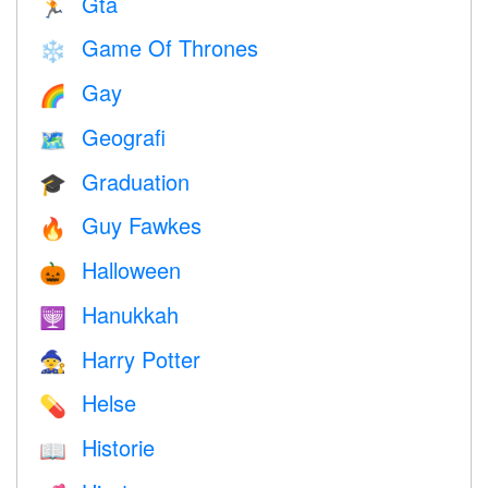
Gta
🏃
Game Of Thrones
❄️
Gay
🌈
Geografi
🗺
Graduation
🎓
Guy Fawkes
🔥
Halloween
🎃
Hanukkah
🕎
Harry Potter
🧙
Helse
💊
Historie
📖