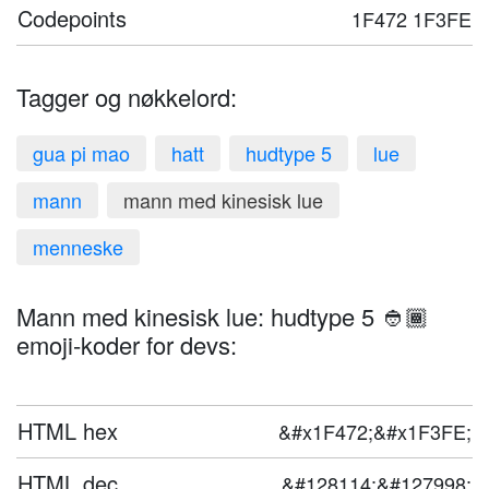
Codepoints
1F472 1F3FE
Tagger og nøkkelord:
gua pi mao
hatt
hudtype 5
lue
mann
mann med kinesisk lue
menneske
Mann med kinesisk lue: hudtype 5 👲🏾
emoji-koder for devs:
HTML hex
&#x1F472;&#x1F3FE;
HTML dec
&#128114;&#127998;