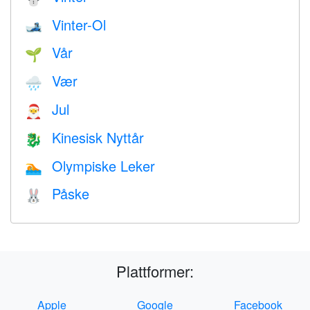
Vinter-Ol
🎿
Vår
🌱
Vær
🌧
Jul
🎅
Kinesisk Nyttår
🐉
Olympiske Leker
🏊
Påske
🐰
Plattformer:
Apple
Google
Facebook