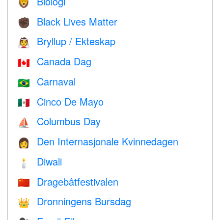
Biologi
🦁
Black Lives Matter
✊🏿
Bryllup / Ekteskap
👰
Canada Dag
🇨🇦
Carnaval
🇧🇷
Cinco De Mayo
🇲🇽
Columbus Day
⛵️
Den Internasjonale Kvinnedagen
👩
Diwali
🕯
Dragebåtfestivalen
🇨🇳
Dronningens Bursdag
👑