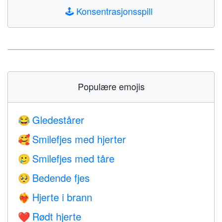
🕹️
Konsentrasjonsspill
Populære emojis
Gledestårer
😂
Smilefjes med hjerter
🥰
Smilefjes med tåre
🥲
Bedende fjes
🥺
Hjerte i brann
❤️‍🔥
Rødt hjerte
❤️