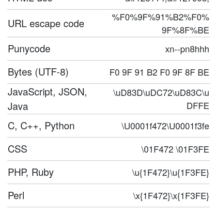
%F0%9F%91%B2%F0%
URL escape code
9F%8F%BE
Punycode
xn--pn8hhh
Bytes (UTF-8)
F0 9F 91 B2 F0 9F 8F BE
JavaScript, JSON,
\uD83D\uDC72\uD83C\u
Java
DFFE
C, C++, Python
\U0001f472\U0001f3fe
CSS
\01F472 \01F3FE
PHP, Ruby
\u{1F472}\u{1F3FE}
Perl
\x{1F472}\x{1F3FE}