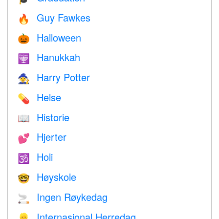
Guy Fawkes
🔥
Halloween
🎃
Hanukkah
🕎
Harry Potter
🧙
Helse
💊
Historie
📖
Hjerter
💕
Holi
🕉
Høyskole
🤓
Ingen Røykedag
🚬
Internasjonal Herredag
👱