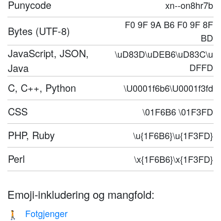
Punycode
xn--on8hr7b
F0 9F 9A B6 F0 9F 8F
Bytes (UTF-8)
BD
JavaScript, JSON,
\uD83D\uDEB6\uD83C\u
Java
DFFD
C, C++, Python
\U0001f6b6\U0001f3fd
CSS
\01F6B6 \01F3FD
PHP, Ruby
\u{1F6B6}\u{1F3FD}
Perl
\x{1F6B6}\x{1F3FD}
Emoji-inkludering og mangfold:
Fotgjenger
🚶