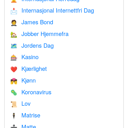
Internasjonal Internettfri Dag
📩
James Bond
🤵
Jobber Hjemmefra
🏡
Jordens Dag
🗺️
Kasino
🎰
Kjærlighet
❤️️
Kjønn
💏
Koronavirus
🦠
Lov
📜
Matrise
🕴️
Matte
➗