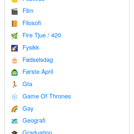
Film
🎬
Filosofi
📙
Fire Tjue / 420
🌿
Fysikk
🌠
Fødselsdag
🎂
Første April
🙆‍♂️
Gta
🏃
Game Of Thrones
❄️
Gay
🌈
Geografi
🗺
Graduation
🎓