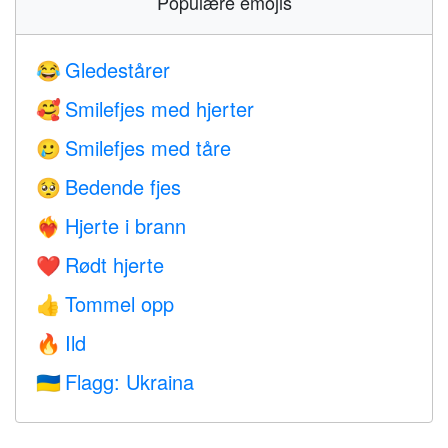
Populære emojis
Gledestårer
😂
Smilefjes med hjerter
🥰
Smilefjes med tåre
🥲
Bedende fjes
🥺
Hjerte i brann
❤️‍🔥
Rødt hjerte
❤️
Tommel opp
👍
Ild
🔥
Flagg: Ukraina
🇺🇦