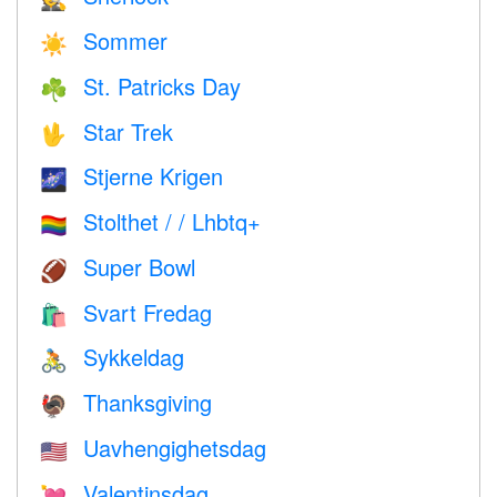
Sommer
☀️
St. Patricks Day
☘️
Star Trek
🖖
Stjerne Krigen
🌌
Stolthet / / Lhbtq+
🏳️‍🌈
Super Bowl
🏈
Svart Fredag
🛍
Sykkeldag
🚴
Thanksgiving
🦃
Uavhengighetsdag
🇺🇸
Valentinsdag
💘