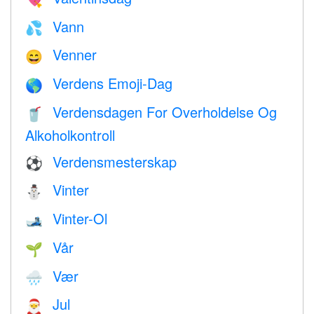
Vann
💦
Venner
😄
Verdens Emoji-Dag
🌎
Verdensdagen For Overholdelse Og
🥤
Alkoholkontroll
Verdensmesterskap
⚽
Vinter
⛄
Vinter-Ol
🎿
Vår
🌱
Vær
🌧
Jul
🎅