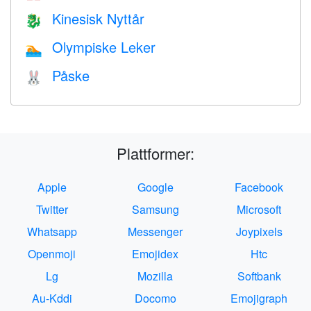
Kinesisk Nyttår
🐉
Olympiske Leker
🏊
Påske
🐰
Plattformer:
Apple
Google
Facebook
Twitter
Samsung
Microsoft
Whatsapp
Messenger
Joypixels
Openmoji
Emojidex
Htc
Lg
Mozilla
Softbank
Au-Kddi
Docomo
Emojigraph