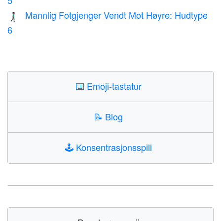
5
Mannlig Fotgjenger Vendt Mot Høyre: Hudtype
🚶🏿‍♂️‍➡️
6
⌨️
Emoji-tastatur
📝
Blog
🕹️
Konsentrasjonsspill