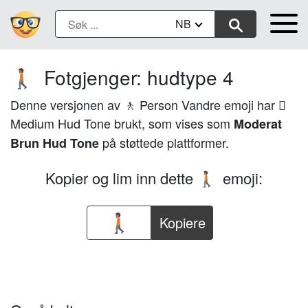
NB
Fotgjenger: hudtype 4
🚶🏽
Denne versjonen av 🚶 Person Vandre emoji har 🏽
Medium Hud Tone brukt, som vises som
Moderat
på støttede plattformer.
Brun Hud Tone
Kopier og lim inn dette
emoji:
🚶🏽
Kopiere