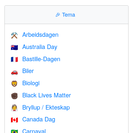
🎉
Tema
Arbeidsdagen
⚒️
Australia Day
🇦🇺
Bastille-Dagen
🇫🇷
Biler
🚗
Biologi
🦁
Black Lives Matter
✊🏿
Bryllup / Ekteskap
👰
Canada Dag
🇨🇦
Carnaval
🇧🇷