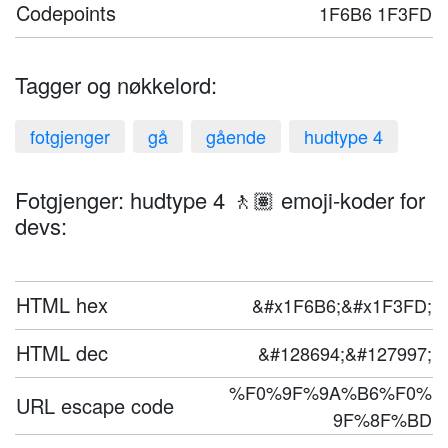
Codepoints
1F6B6 1F3FD
Tagger og nøkkelord:
fotgjenger
gå
gående
hudtype 4
Fotgjenger: hudtype 4 🚶🏽 emoji-koder for
devs:
HTML hex
&#x1F6B6;&#x1F3FD;
HTML dec
&#128694;&#127997;
%F0%9F%9A%B6%F0%
URL escape code
9F%8F%BD