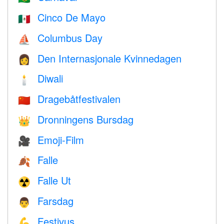
Cinco De Mayo
🇲🇽
Columbus Day
⛵️
Den Internasjonale Kvinnedagen
👩
Diwali
🕯
Dragebåtfestivalen
🇨🇳
Dronningens Bursdag
👑
Emoji-Film
🎥
Falle
🍂
Falle Ut
☢️
Farsdag
👨
Festivus
💪