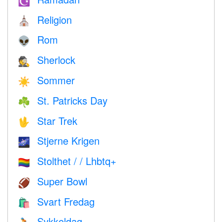
☪️
Religion
⛪️
Rom
👽
Sherlock
🕵️
Sommer
☀️
St. Patricks Day
☘️
Star Trek
🖖
Stjerne Krigen
🌌
Stolthet / / Lhbtq+
🏳️‍🌈
Super Bowl
🏈
Svart Fredag
🛍
Sykkeldag