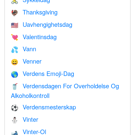
🚴
Thanksgiving
🦃
Uavhengighetsdag
🇺🇸
Valentinsdag
💘
Vann
💦
Venner
😄
Verdens Emoji-Dag
🌎
Verdensdagen For Overholdelse Og
🥤
Alkoholkontroll
Verdensmesterskap
⚽
Vinter
⛄
Vinter-Ol
🎿