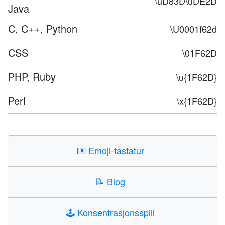
\uD83D\uDE2D
Java
C, C++, Python
\U0001f62d
CSS
\01F62D
PHP, Ruby
\u{1F62D}
Perl
\x{1F62D}
⌨️
Emoji-tastatur
📝
Blog
🕹️
Konsentrasjonsspill