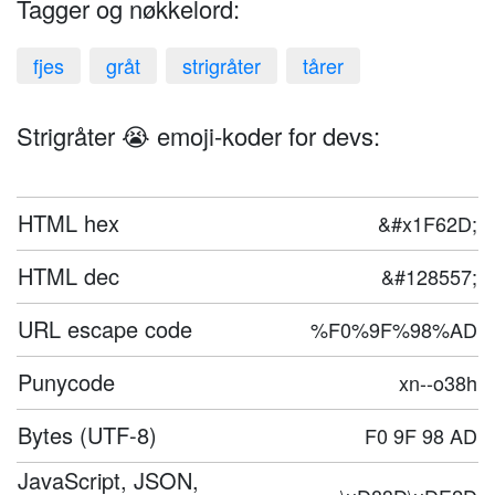
Tagger og nøkkelord:
fjes
gråt
strigråter
tårer
Strigråter 😭 emoji-koder for devs:
HTML hex
&#x1F62D;
HTML dec
&#128557;
URL escape code
%F0%9F%98%AD
Punycode
xn--o38h
Bytes (UTF-8)
F0 9F 98 AD
JavaScript, JSON,