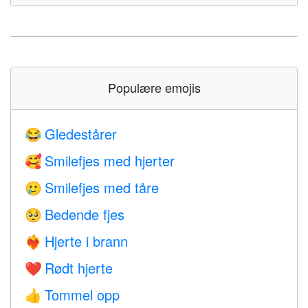
Populære emojis
Gledestårer
😂
Smilefjes med hjerter
🥰
Smilefjes med tåre
🥲
Bedende fjes
🥺
Hjerte i brann
❤️‍🔥
Rødt hjerte
❤️
Tommel opp
👍