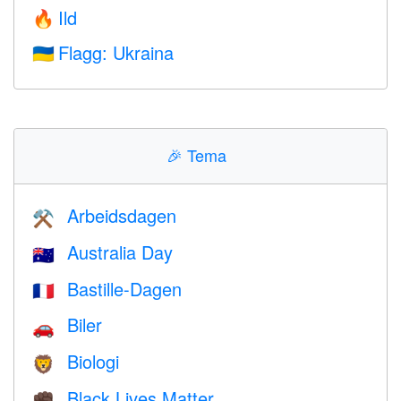
Ild
🔥
Flagg: Ukraina
🇺🇦
🎉
Tema
Arbeidsdagen
⚒️
Australia Day
🇦🇺
Bastille-Dagen
🇫🇷
Biler
🚗
Biologi
🦁
Black Lives Matter
✊🏿