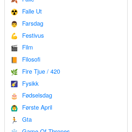
🍂
Falle Ut
☢️
Farsdag
👨
Festivus
💪
Film
🎬
Filosofi
📙
Fire Tjue / 420
🌿
Fysikk
🌠
Fødselsdag
🎂
Første April
🙆‍♂️
Gta
🏃
Game Of Thrones