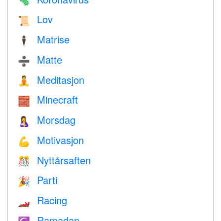
🦠
Lov
📜
Matrise
🕴️
Matte
➗
Meditasjon
🧘
Minecraft
🧱
Morsdag
🤱
Motivasjon
💪
Nyttårsaften
🎊
Parti
🎉
Racing
🏎
Ramadan