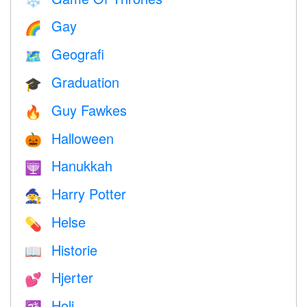
❄️
Gay
🌈
Geografi
🗺
Graduation
🎓
Guy Fawkes
🔥
Halloween
🎃
Hanukkah
🕎
Harry Potter
🧙
Helse
💊
Historie
📖
Hjerter
💕
Holi