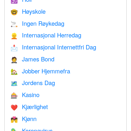
🕉
Høyskole
🤓
Ingen Røykedag
🚬
Internasjonal Herredag
👱
Internasjonal Internettfri Dag
📩
James Bond
🤵
Jobber Hjemmefra
🏡
Jordens Dag
🗺️
Kasino
🎰
Kjærlighet
❤️️
Kjønn
💏
Koronavirus