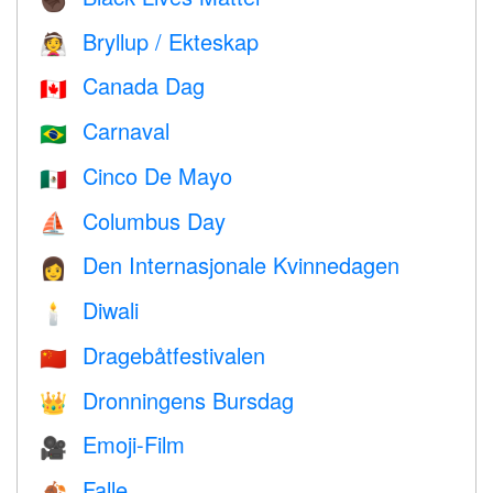
Bryllup / Ekteskap
👰
Canada Dag
🇨🇦
Carnaval
🇧🇷
Cinco De Mayo
🇲🇽
Columbus Day
⛵️
Den Internasjonale Kvinnedagen
👩
Diwali
🕯
Dragebåtfestivalen
🇨🇳
Dronningens Bursdag
👑
Emoji-Film
🎥
Falle