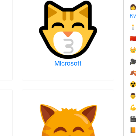

Kv

🇨

Microsoft


☢



