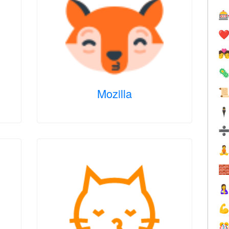

❤️


Mozilla

🕴




