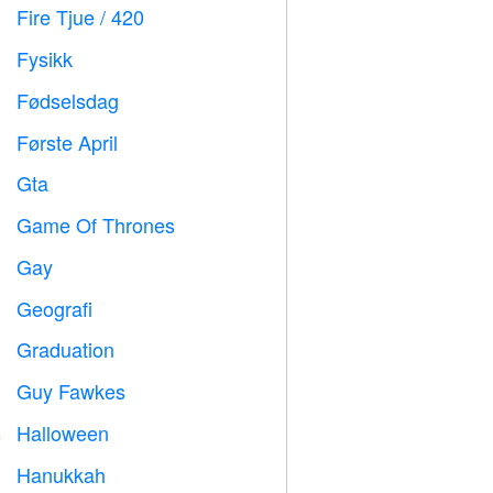
Fire Tjue / 420

Fysikk

Fødselsdag

Første April
️
Gta

Game Of Thrones
️
Gay

Geografi

Graduation

Guy Fawkes

Halloween

Hanukkah
