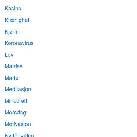
Kasino

Kjærlighet
️
Kjønn

Koronavirus

Lov

Matrise
️
Matte
➗
Meditasjon

Minecraft

Morsdag

Motivasjon

Nyttårsaften
