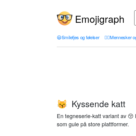
Emojigraph
😃
Smilefjes og følelser
🤦‍♀️
Mennesker o
Kyssende katt
😽
En tegneserie-katt variant av 
som gule på store plattformer.