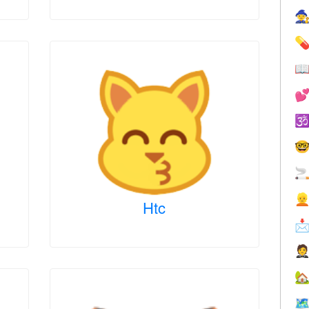








Htc



🗺