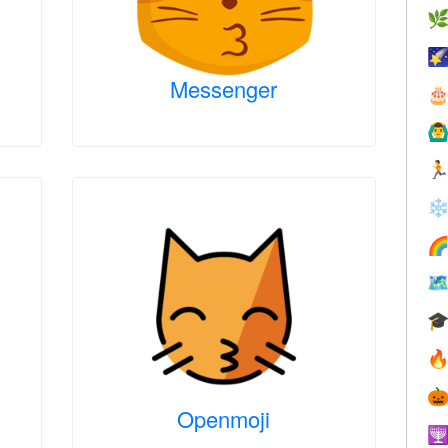


Messenger

🙆‍♂

❄





Openmoji
