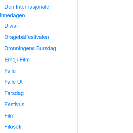
Den Internasjonale

innedagen
Diwali

Dragebåtfestivalen

Dronningens Bursdag

Emoji-Film

Falle

Falle Ut
️
Farsdag

Festivus

Film

Filosofi
