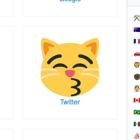
⚒
🇦
🇫


✊

Twitter
🇨
🇧
🇲
⛵