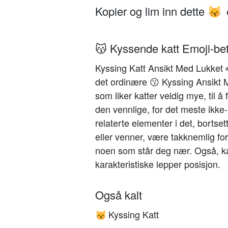
Kopier og lim inn dette
😽
😽 Kyssende katt Emoji-be
Kyssing Katt Ansikt Med Lukket
det ordinære 😗 Kyssing Ansikt 
som liker katter veldig mye, til 
den vennlige, for det meste ikke
relaterte elementer i det, bortse
eller venner, være takknemlig for n
noen som står deg nær. Også, ka
karakteristiske lepper posisjon.
Også kalt
Kyssing Katt
😽