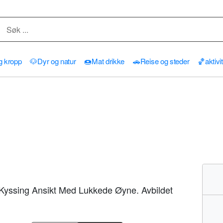
g kropp
🐶
Dyr og natur
🍩
Mat drikke
🚗
Reise og steder
🏀
aktivi
 Kyssing Ansikt Med Lukkede Øyne. Avbildet