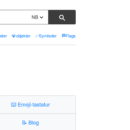
NB
teter
💎
objekter
✅
Symboler
🏁
Flags
⌨️
Emoji-tastatur
📝
Blog