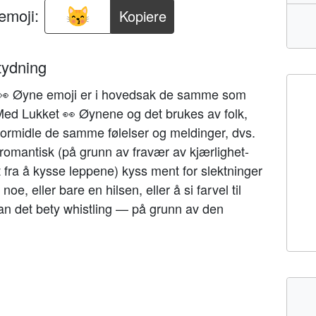
emoji:
Kopiere
tydning
 👀 Øyne emoji er i hovedsak de samme som
Med Lukket 👀 Øynene og det brukes av folk,
å formidle de samme følelser og meldinger, dvs.
-romantisk (på grunn av fravær av kjærlighet-
tt fra å kysse leppene) kyss ment for slektninger
oe, eller bare en hilsen, eller å si farvel til
n det bety whistling — på grunn av den