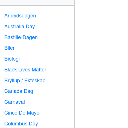
Arbeidsdagen
️
Australia Day

Bastille-Dagen

Biler

Biologi

Black Lives Matter

Bryllup / Ekteskap

Canada Dag

Carnaval

Cinco De Mayo

Columbus Day
️