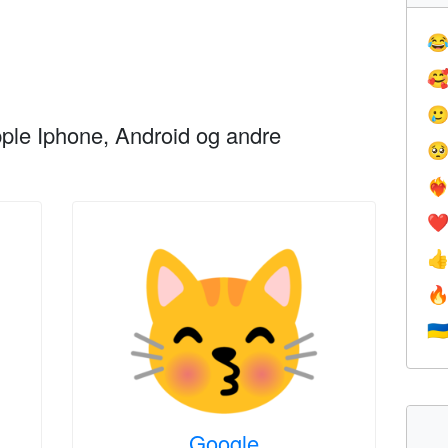



ple Iphone, Android og andre

❤️‍
❤


🇺
Google