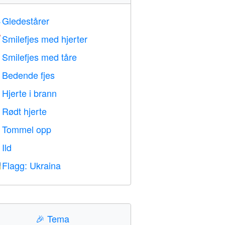
Gledestårer

Smilefjes med hjerter

Smilefjes med tåre

Bedende fjes

Hjerte i brann

Rødt hjerte
️
Tommel opp

Ild

Flagg: Ukraina

🎉
Tema