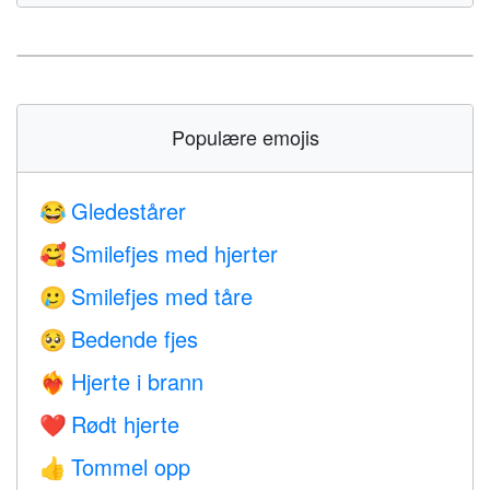
Populære emojis
Gledestårer
😂
Smilefjes med hjerter
🥰
Smilefjes med tåre
🥲
Bedende fjes
🥺
Hjerte i brann
❤️‍🔥
Rødt hjerte
❤️
Tommel opp
👍