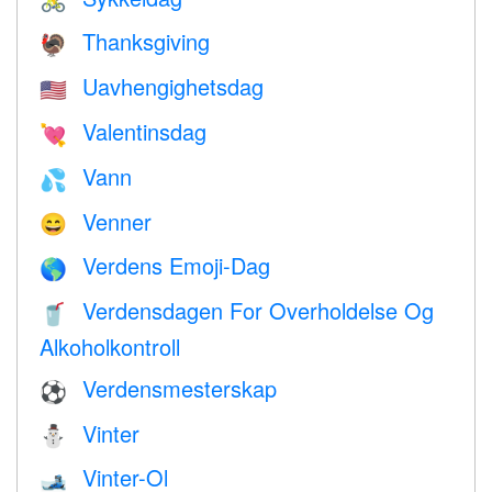
🚴
Thanksgiving
🦃
Uavhengighetsdag
🇺🇸
Valentinsdag
💘
Vann
💦
Venner
😄
Verdens Emoji-Dag
🌎
Verdensdagen For Overholdelse Og
🥤
Alkoholkontroll
Verdensmesterskap
⚽
Vinter
⛄
Vinter-Ol
🎿