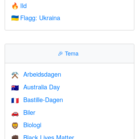
Ild
🔥
Flagg: Ukraina
🇺🇦
🎉
Tema
Arbeidsdagen
⚒️
Australia Day
🇦🇺
Bastille-Dagen
🇫🇷
Biler
🚗
Biologi
🦁
Black Lives Matter
✊🏿