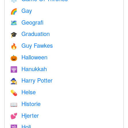
Gay
🌈
Geografi
🗺
Graduation
🎓
Guy Fawkes
🔥
Halloween
🎃
Hanukkah
🕎
Harry Potter
🧙
Helse
💊
Historie
📖
Hjerter
💕
Holi
🕉