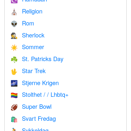
☪️
Religion
⛪️
Rom
👽
Sherlock
🕵️
Sommer
☀️
St. Patricks Day
☘️
Star Trek
🖖
Stjerne Krigen
🌌
Stolthet / / Lhbtq+
🏳️‍🌈
Super Bowl
🏈
Svart Fredag
🛍
Sykkeldag