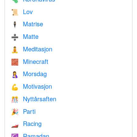
Lov
📜
Matrise
🕴️
Matte
➗
Meditasjon
🧘
Minecraft
🧱
Morsdag
🤱
Motivasjon
💪
Nyttårsaften
🎊
Parti
🎉
Racing
🏎
Ramadan