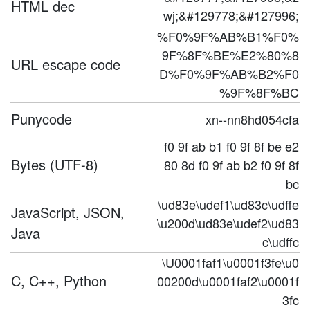
HTML dec
wj;&#129778;&#127996;
%F0%9F%AB%B1%F0%
9F%8F%BE%E2%80%8
URL escape code
D%F0%9F%AB%B2%F0
%9F%8F%BC
Punycode
xn--nn8hd054cfa
f0 9f ab b1 f0 9f 8f be e2
Bytes (UTF-8)
80 8d f0 9f ab b2 f0 9f 8f
bc
\ud83e\udef1\ud83c\udffe
JavaScript, JSON,
\u200d\ud83e\udef2\ud83
Java
c\udffc
\U0001faf1\u0001f3fe\u0
C, C++, Python
00200d\u0001faf2\u0001f
3fc