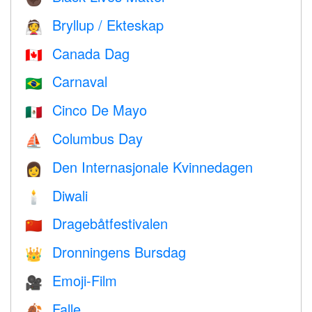
Bryllup / Ekteskap
👰
Canada Dag
🇨🇦
Carnaval
🇧🇷
Cinco De Mayo
🇲🇽
Columbus Day
⛵️
Den Internasjonale Kvinnedagen
👩
Diwali
🕯
Dragebåtfestivalen
🇨🇳
Dronningens Bursdag
👑
Emoji-Film
🎥
Falle
🍂