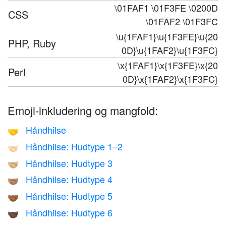
\01FAF1 \01F3FE \0200D
CSS
\01FAF2 \01F3FC
\u{1FAF1}\u{1F3FE}\u{20
PHP, Ruby
0D}\u{1FAF2}\u{1F3FC}
\x{1FAF1}\x{1F3FE}\x{20
Perl
0D}\x{1FAF2}\x{1F3FC}
Emoji-inkludering og mangfold:
Håndhilse
🤝
Håndhilse: Hudtype 1–2
🤝🏻
Håndhilse: Hudtype 3
🤝🏼
Håndhilse: Hudtype 4
🤝🏽
Håndhilse: Hudtype 5
🤝🏾
Håndhilse: Hudtype 6
🤝🏿