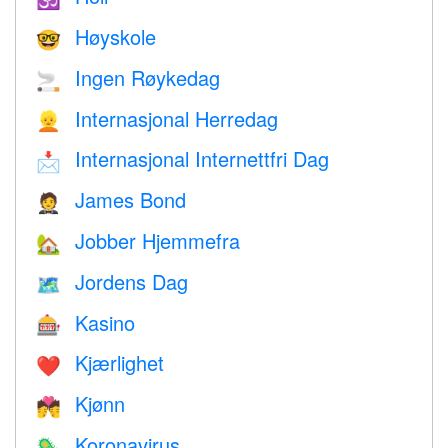
Høyskole
🤓
Ingen Røykedag
🚬
Internasjonal Herredag
👱
Internasjonal Internettfri Dag
📩
James Bond
🤵
Jobber Hjemmefra
🏡
Jordens Dag
🗺️
Kasino
🎰
Kjærlighet
❤️️
Kjønn
💏
Koronavirus
🦠