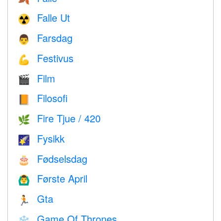
Falle Ut
☢️
Farsdag
👨
Festivus
💪
Film
🎬
Filosofi
📙
Fire Tjue / 420
🌿
Fysikk
🌠
Fødselsdag
🎂
Første April
🙆‍♂️
Gta
🏃
Game Of Thrones
❄️