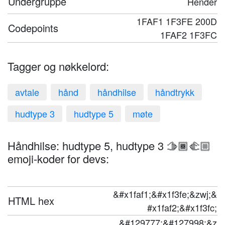
Undergruppe
Hender
1FAF1 1F3FE 200D
Codepoints
1FAF2 1F3FC
Tagger og nøkkelord:
avtale
hånd
håndhilse
håndtrykk
hudtype 3
hudtype 5
møte
Håndhilse: hudtype 5, hudtype 3 🫱🏾‍🫲🏼
emoji-koder for devs:
&#x1faf1;&#x1f3fe;&zwj;&
HTML hex
#x1faf2;&#x1f3fc;
&#129777;&#127998;&z