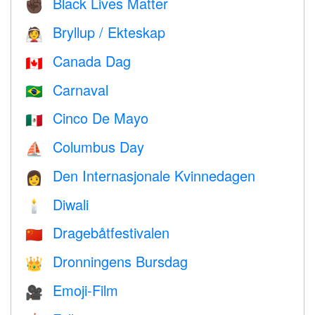
Black Lives Matter
✊🏿
Bryllup / Ekteskap
👰
Canada Dag
🇨🇦
Carnaval
🇧🇷
Cinco De Mayo
🇲🇽
Columbus Day
⛵️
Den Internasjonale Kvinnedagen
👩
Diwali
🕯
Dragebåtfestivalen
🇨🇳
Dronningens Bursdag
👑
Emoji-Film
🎥