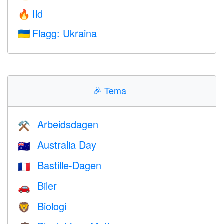
Ild
🔥
Flagg: Ukraina
🇺🇦
🎉
Tema
Arbeidsdagen
⚒️
Australia Day
🇦🇺
Bastille-Dagen
🇫🇷
Biler
🚗
Biologi
🦁