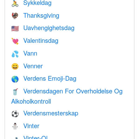
Sykkeldag
🚴
Thanksgiving
🦃
Uavhengighetsdag
🇺🇸
Valentinsdag
💘
Vann
💦
Venner
😄
Verdens Emoji-Dag
🌎
Verdensdagen For Overholdelse Og
🥤
Alkoholkontroll
Verdensmesterskap
⚽
Vinter
⛄
Vinter-Ol