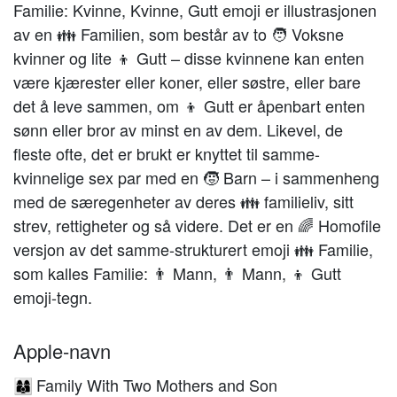
Familie: Kvinne, Kvinne, Gutt emoji er illustrasjonen
av en 👪 Familien, som består av to 🧑 Voksne
kvinner og lite 👦 Gutt – disse kvinnene kan enten
være kjærester eller koner, eller søstre, eller bare
det å leve sammen, om 👦 Gutt er åpenbart enten
sønn eller bror av minst en av dem. Likevel, de
fleste ofte, det er brukt er knyttet til samme-
kvinnelige sex par med en 🧒 Barn – i sammenheng
med de særegenheter av deres 👪 familieliv, sitt
strev, rettigheter og så videre. Det er en 🌈 Homofile
versjon av det samme-strukturert emoji 👪 Familie,
som kalles Familie: 👨 Mann, 👨 Mann, 👦 Gutt
emoji-tegn.
Apple-navn
Family With Two Mothers and Son
👩‍👩‍👦