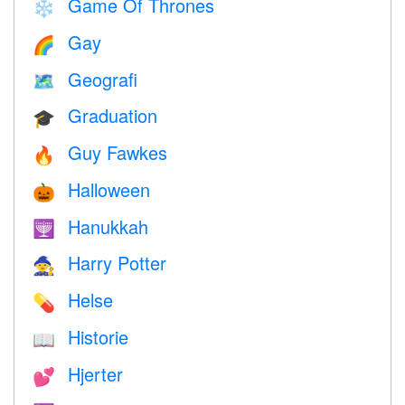
Game Of Thrones
❄️
Gay
🌈
Geografi
🗺
Graduation
🎓
Guy Fawkes
🔥
Halloween
🎃
Hanukkah
🕎
Harry Potter
🧙
Helse
💊
Historie
📖
Hjerter
💕