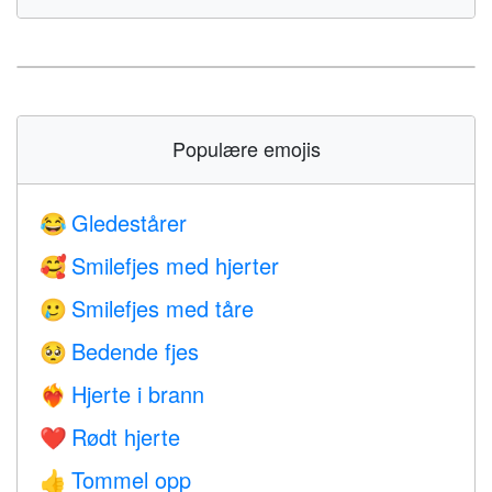
Populære emojis
Gledestårer
😂
Smilefjes med hjerter
🥰
Smilefjes med tåre
🥲
Bedende fjes
🥺
Hjerte i brann
❤️‍🔥
Rødt hjerte
❤️
Tommel opp
👍