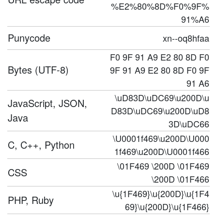
%E2%80%8D%F0%9F%
91%A6
Punycode
xn--oq8hfaa
F0 9F 91 A9 E2 80 8D F0
Bytes (UTF-8)
9F 91 A9 E2 80 8D F0 9F
91 A6
\uD83D\uDC69\u200D\u
JavaScript, JSON,
D83D\uDC69\u200D\uD8
Java
3D\uDC66
\U0001f469\u200D\U000
C, C++, Python
1f469\u200D\U0001f466
\01F469 \200D \01F469
CSS
\200D \01F466
\u{1F469}\u{200D}\u{1F4
PHP, Ruby
69}\u{200D}\u{1F466}