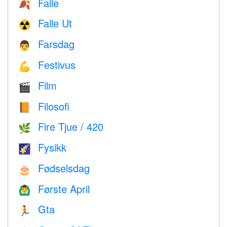
Falle
🍂
Falle Ut
☢️
Farsdag
👨
Festivus
💪
Film
🎬
Filosofi
📙
Fire Tjue / 420
🌿
Fysikk
🌠
Fødselsdag
🎂
Første April
🙆‍♂️
Gta
🏃