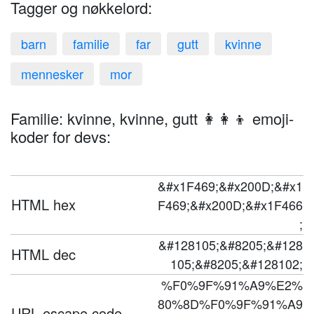
Tagger og nøkkelord:
barn
familie
far
gutt
kvinne
mennesker
mor
Familie: kvinne, kvinne, gutt 👩‍👩‍👦 emoji-
koder for devs:
&#x1F469;&#x200D;&#x1
HTML hex
F469;&#x200D;&#x1F466
;
&#128105;&#8205;&#128
HTML dec
105;&#8205;&#128102;
%F0%9F%91%A9%E2%
80%8D%F0%9F%91%A9
URL escape code