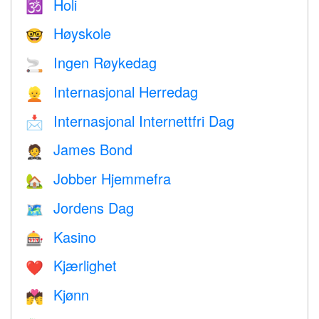
Holi
🕉
Høyskole
🤓
Ingen Røykedag
🚬
Internasjonal Herredag
👱
Internasjonal Internettfri Dag
📩
James Bond
🤵
Jobber Hjemmefra
🏡
Jordens Dag
🗺️
Kasino
🎰
Kjærlighet
❤️️
Kjønn
💏