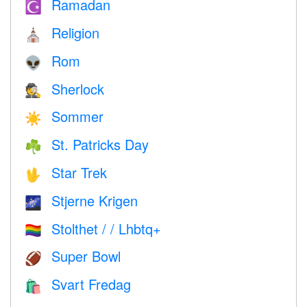
Ramadan
☪️
Religion
⛪️
Rom
👽
Sherlock
🕵️
Sommer
☀️
St. Patricks Day
☘️
Star Trek
🖖
Stjerne Krigen
🌌
Stolthet / / Lhbtq+
🏳️‍🌈
Super Bowl
🏈
Svart Fredag
🛍