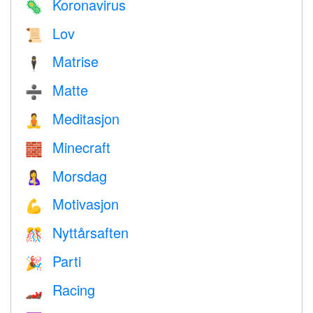
Koronavirus
🦠
Lov
📜
Matrise
🕴️
Matte
➗
Meditasjon
🧘
Minecraft
🧱
Morsdag
🤱
Motivasjon
💪
Nyttårsaften
🎊
Parti
🎉
Racing
🏎