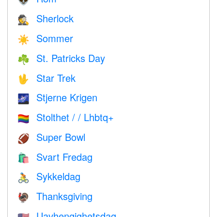
👽
Sherlock
🕵️
Sommer
☀️
St. Patricks Day
☘️
Star Trek
🖖
Stjerne Krigen
🌌
Stolthet / / Lhbtq+
🏳️‍🌈
Super Bowl
🏈
Svart Fredag
🛍
Sykkeldag
🚴
Thanksgiving
🦃
Uavhengighetsdag