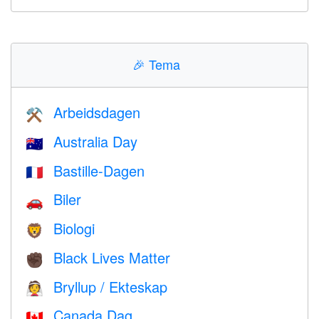
🎉
Tema
Arbeidsdagen
⚒️
Australia Day
🇦🇺
Bastille-Dagen
🇫🇷
Biler
🚗
Biologi
🦁
Black Lives Matter
✊🏿
Bryllup / Ekteskap
👰
Canada Dag
🇨🇦