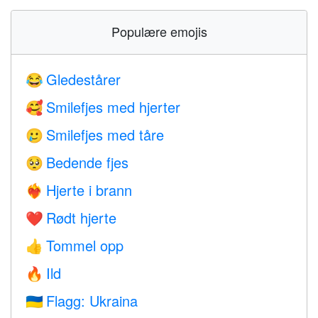
Populære emojis
Gledestårer
😂
Smilefjes med hjerter
🥰
Smilefjes med tåre
🥲
Bedende fjes
🥺
Hjerte i brann
❤️‍🔥
Rødt hjerte
❤️
Tommel opp
👍
Ild
🔥
Flagg: Ukraina
🇺🇦