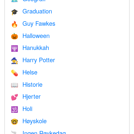
Graduation
🎓
Guy Fawkes
🔥
Halloween
🎃
Hanukkah
🕎
Harry Potter
🧙
Helse
💊
Historie
📖
Hjerter
💕
Holi
🕉
Høyskole
🤓
Ingen Røykedag
🚬