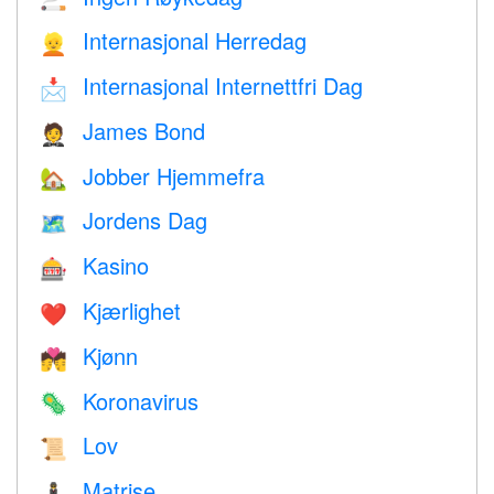
Internasjonal Herredag
👱
Internasjonal Internettfri Dag
📩
James Bond
🤵
Jobber Hjemmefra
🏡
Jordens Dag
🗺️
Kasino
🎰
Kjærlighet
❤️️
Kjønn
💏
Koronavirus
🦠
Lov
📜
Matrise
🕴️