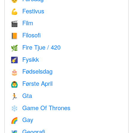
Festivus
💪
Film
🎬
Filosofi
📙
Fire Tjue / 420
🌿
Fysikk
🌠
Fødselsdag
🎂
Første April
🙆‍♂️
Gta
🏃
Game Of Thrones
❄️
Gay
🌈
Geografi
🗺