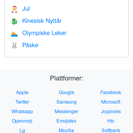
Jul
🎅
Kinesisk Nyttår
🐉
Olympiske Leker
🏊
Påske
🐰
Plattformer:
Apple
Google
Facebook
Twitter
Samsung
Microsoft
Whatsapp
Messenger
Joypixels
Openmoji
Emojidex
Htc
Lg
Mozilla
Softbank