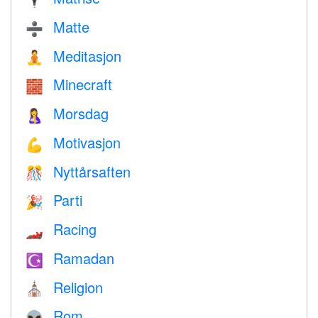
Matte
➗
Meditasjon
🧘
Minecraft
🧱
Morsdag
🤱
Motivasjon
💪
Nyttårsaften
🎊
Parti
🎉
Racing
🏎
Ramadan
☪️
Religion
⛪️
Rom