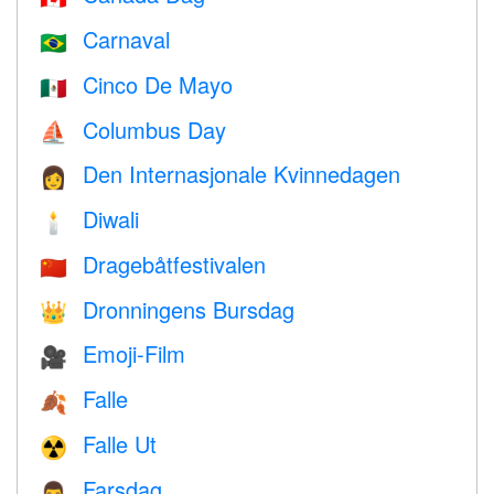
Carnaval
🇧🇷
Cinco De Mayo
🇲🇽
Columbus Day
⛵️
Den Internasjonale Kvinnedagen
👩
Diwali
🕯
Dragebåtfestivalen
🇨🇳
Dronningens Bursdag
👑
Emoji-Film
🎥
Falle
🍂
Falle Ut
☢️
Farsdag
👨