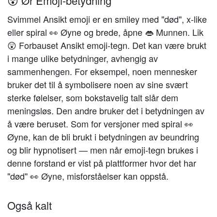
😵 Ør Emoji-betydning
Svimmel Ansikt emoji er en smiley med "død", x-like
eller spiral 👀 Øyne og brede, åpne 👄 Munnen. Lik
😲 Forbauset Ansikt emoji-tegn. Det kan være brukt
i mange ulike betydninger, avhengig av
sammenhengen. For eksempel, noen mennesker
bruker det til å symbolisere noen av sine svært
sterke følelser, som bokstavelig talt slår dem
meningsløs. Den andre bruker det i betydningen av
å være beruset. Som for versjoner med spiral 👀
Øyne, kan de bli brukt i betydningen av beundring
og blir hypnotisert — men når emoji-tegn brukes i
denne forstand er vist på plattformer hvor det har
"død" 👀 Øyne, misforståelser kan oppstå.
Også kalt