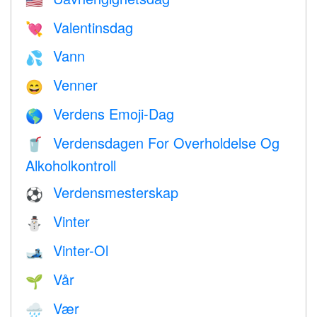
🇺🇸
Valentinsdag
💘
Vann
💦
Venner
😄
Verdens Emoji-Dag
🌎
Verdensdagen For Overholdelse Og
🥤
Alkoholkontroll
Verdensmesterskap
⚽
Vinter
⛄
Vinter-Ol
🎿
Vår
🌱
Vær
🌧