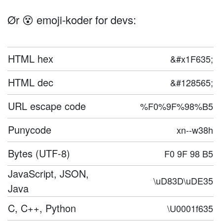
Ør 😵 emoji-koder for devs:
HTML hex
&#x1F635;
HTML dec
&#128565;
URL escape code
%F0%9F%98%B5
Punycode
xn--w38h
Bytes (UTF-8)
F0 9F 98 B5
JavaScript, JSON,
\uD83D\uDE35
Java
C, C++, Python
\U0001f635