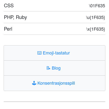
CSS
\01F635
PHP, Ruby
\u{1F635}
Perl
\x{1F635}
⌨️
Emoji-tastatur
📝
Blog
🕹️
Konsentrasjonsspill