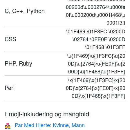
00200d\u0002764\u000fe
C, C++, Python
0f\u000200d\u0001f468\u
0001f3ff
\01F469 \01F3FC \0200D
CSS
\02764 \0FE0F \0200D
\01F468 \01F3FF
\u{1F469}\u{1F3FC}\u{20
PHP, Ruby
0D}\u{2764}\u{FE0F}\u{2
00D}\u{1F468}\u{1F3FF}
\x{1F469}\x{1F3FC}\x{20
Perl
0D}\x{2764}\x{FE0F}\x{20
0D}\x{1F468}\x{1F3FF}
Emoji-inkludering og mangfold:
Par Med Hjerte: Kvinne, Mann
👩‍❤️‍👨