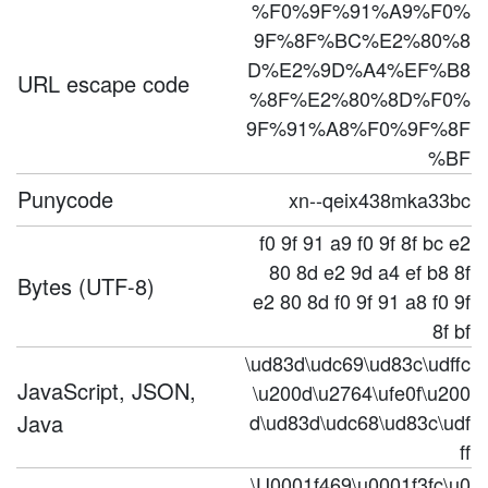
%F0%9F%91%A9%F0%
9F%8F%BC%E2%80%8
D%E2%9D%A4%EF%B8
URL escape code
%8F%E2%80%8D%F0%
9F%91%A8%F0%9F%8F
%BF
Punycode
xn--qeix438mka33bc
f0 9f 91 a9 f0 9f 8f bc e2
80 8d e2 9d a4 ef b8 8f
Bytes (UTF-8)
e2 80 8d f0 9f 91 a8 f0 9f
8f bf
\ud83d\udc69\ud83c\udffc
JavaScript, JSON,
\u200d\u2764\ufe0f\u200
Java
d\ud83d\udc68\ud83c\udf
ff
\U0001f469\u0001f3fc\u0