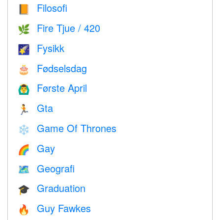
Filosofi
📙
Fire Tjue / 420
🌿
Fysikk
🌠
Fødselsdag
🎂
Første April
🙆‍♂️
Gta
🏃
Game Of Thrones
❄️
Gay
🌈
Geografi
🗺
Graduation
🎓
Guy Fawkes
🔥