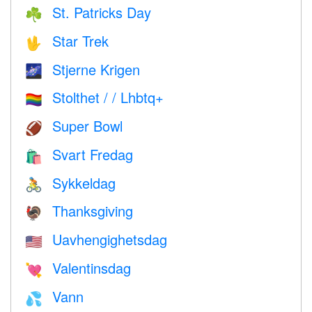
St. Patricks Day
☘️
Star Trek
🖖
Stjerne Krigen
🌌
Stolthet / / Lhbtq+
🏳️‍🌈
Super Bowl
🏈
Svart Fredag
🛍
Sykkeldag
🚴
Thanksgiving
🦃
Uavhengighetsdag
🇺🇸
Valentinsdag
💘
Vann
💦