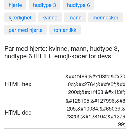
hjerte
hudtype 3
hudtype 6
kjærlighet
kvinne
mann
mennesker
par med hjerte
romantikk
Par med hjerte: kvinne, mann, hudtype 3,
hudtype 6 👩🏼‍❤️‍👨🏿 emoji-koder for devs:
&#x1f469;&#x1f3fc;&#x20
HTML hex
0d;&#x2764;&#xfe0f;&#x
200d;&#x1f468;&#x1f3ff;
&#128105;&#127996;&#8
205;&#10084;&#65039;&
HTML dec
#8205;&#128104;&#1279
99;