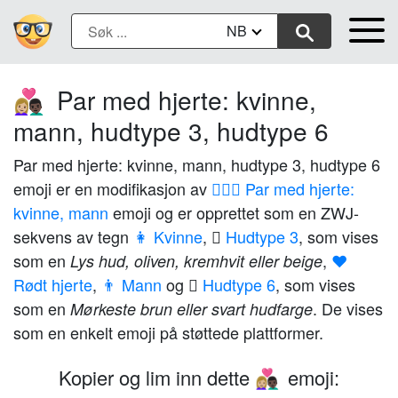
NB
Par med hjerte: kvinne,
👩🏼‍❤️‍👨🏿
mann, hudtype 3, hudtype 6
Par med hjerte: kvinne, mann, hudtype 3, hudtype 6
emoji er en modifikasjon av
👩‍❤️‍👨 Par med hjerte:
kvinne, mann
emoji og er opprettet som en ZWJ-
sekvens av tegn
👩 Kvinne
,
🏼 Hudtype 3
, som vises
som en
,
❤️
Lys hud, oliven, kremhvit eller beige
Rødt hjerte
,
👨 Mann
og
🏿 Hudtype 6
, som vises
som en
. De vises
Mørkeste brun eller svart hudfarge
som en enkelt emoji på støttede plattformer.
Kopier og lim inn dette
emoji:
👩🏼‍❤️‍👨🏿