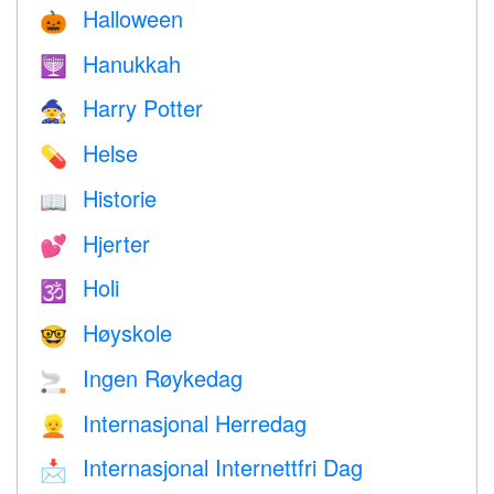
Halloween
🎃
Hanukkah
🕎
Harry Potter
🧙
Helse
💊
Historie
📖
Hjerter
💕
Holi
🕉
Høyskole
🤓
Ingen Røykedag
🚬
Internasjonal Herredag
👱
Internasjonal Internettfri Dag
📩