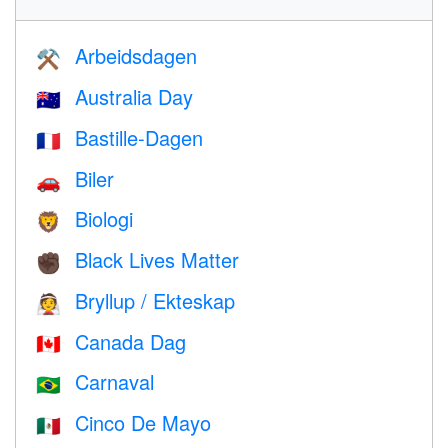
Arbeidsdagen
⚒️
Australia Day
🇦🇺
Bastille-Dagen
🇫🇷
Biler
🚗
Biologi
🦁
Black Lives Matter
✊🏿
Bryllup / Ekteskap
👰
Canada Dag
🇨🇦
Carnaval
🇧🇷
Cinco De Mayo
🇲🇽