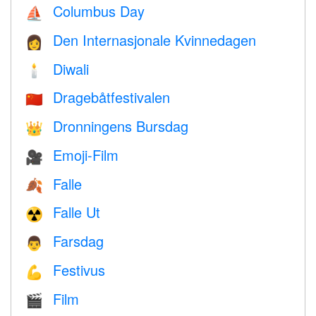
Columbus Day
⛵️
Den Internasjonale Kvinnedagen
👩
Diwali
🕯
Dragebåtfestivalen
🇨🇳
Dronningens Bursdag
👑
Emoji-Film
🎥
Falle
🍂
Falle Ut
☢️
Farsdag
👨
Festivus
💪
Film
🎬