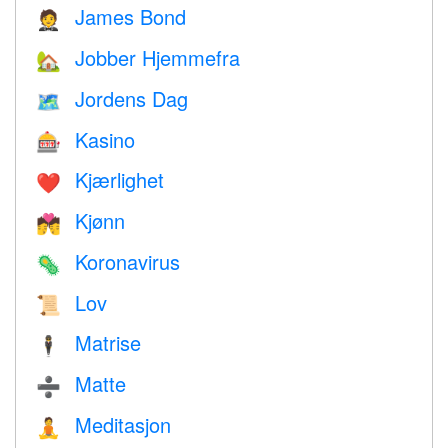
James Bond
🤵
Jobber Hjemmefra
🏡
Jordens Dag
🗺️
Kasino
🎰
Kjærlighet
❤️️
Kjønn
💏
Koronavirus
🦠
Lov
📜
Matrise
🕴️
Matte
➗
Meditasjon
🧘