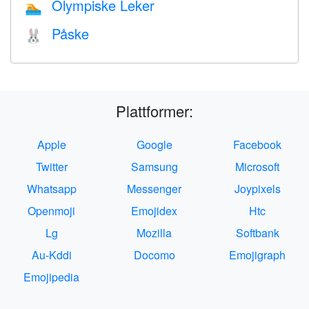
Olympiske Leker
🏊
Påske
🐰
Plattformer:
Apple
Google
Facebook
Twitter
Samsung
Microsoft
Whatsapp
Messenger
Joypixels
Openmoji
Emojidex
Htc
Lg
Mozilla
Softbank
Au-Kddi
Docomo
Emojigraph
Emojipedia