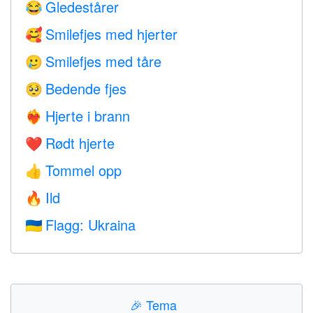
Gledestårer
😂
Smilefjes med hjerter
🥰
Smilefjes med tåre
🥲
Bedende fjes
🥺
Hjerte i brann
❤️‍🔥
Rødt hjerte
❤️
Tommel opp
👍
Ild
🔥
Flagg: Ukraina
🇺🇦
🎉
Tema