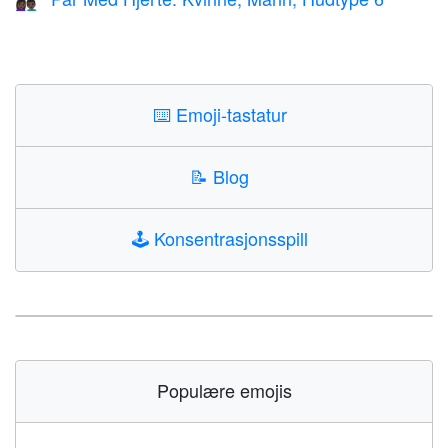
👩🏿‍❤️‍👨🏿
⌨️
Emoji-tastatur
📝
Blog
🕹️
Konsentrasjonsspill
Populære emojis