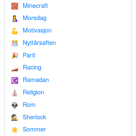
Minecraft
🧱
Morsdag
🤱
Motivasjon
💪
Nyttårsaften
🎊
Parti
🎉
Racing
🏎
Ramadan
☪️
Religion
⛪️
Rom
👽
Sherlock
🕵️
Sommer
☀️