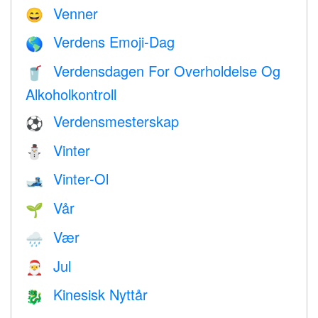
Venner
😄
Verdens Emoji-Dag
🌎
Verdensdagen For Overholdelse Og
🥤
Alkoholkontroll
Verdensmesterskap
⚽
Vinter
⛄
Vinter-Ol
🎿
Vår
🌱
Vær
🌧
Jul
🎅
Kinesisk Nyttår
🐉