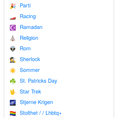
Parti
🎉
Racing
🏎
Ramadan
☪️
Religion
⛪️
Rom
👽
Sherlock
🕵️
Sommer
☀️
St. Patricks Day
☘️
Star Trek
🖖
Stjerne Krigen
🌌
Stolthet / / Lhbtq+
🏳️‍🌈