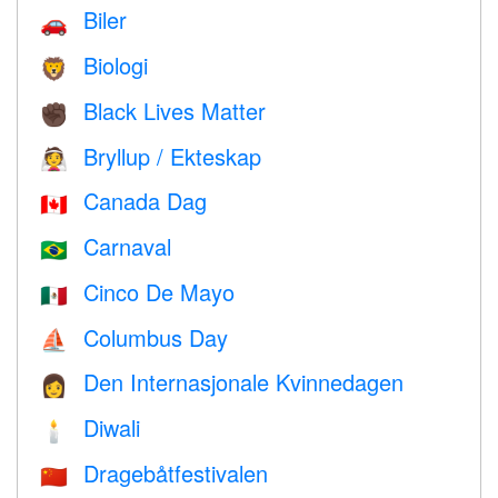
Biler
🚗
Biologi
🦁
Black Lives Matter
✊🏿
Bryllup / Ekteskap
👰
Canada Dag
🇨🇦
Carnaval
🇧🇷
Cinco De Mayo
🇲🇽
Columbus Day
⛵️
Den Internasjonale Kvinnedagen
👩
Diwali
🕯
Dragebåtfestivalen
🇨🇳