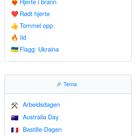
Hjerte i brann
❤️‍🔥
Rødt hjerte
❤️
Tommel opp
👍
Ild
🔥
Flagg: Ukraina
🇺🇦
🎉
Tema
Arbeidsdagen
⚒️
Australia Day
🇦🇺
Bastille-Dagen
🇫🇷