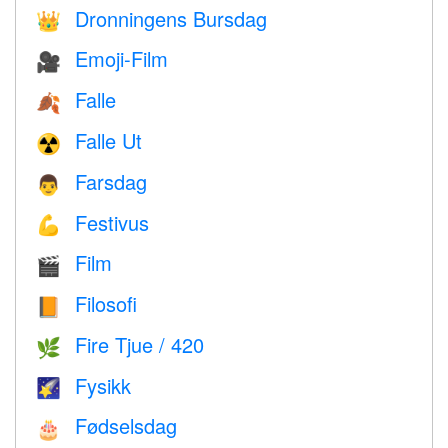
Dronningens Bursdag
👑
Emoji-Film
🎥
Falle
🍂
Falle Ut
☢️
Farsdag
👨
Festivus
💪
Film
🎬
Filosofi
📙
Fire Tjue / 420
🌿
Fysikk
🌠
Fødselsdag
🎂