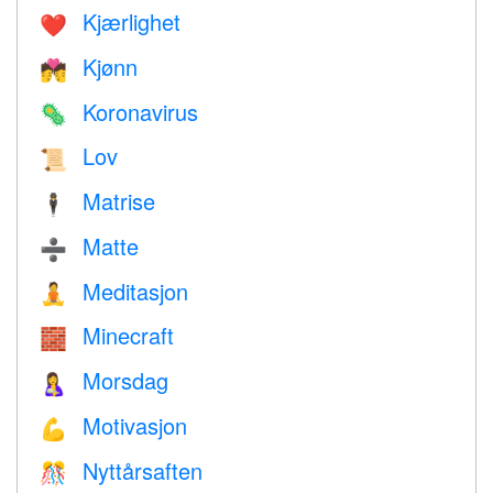
Kjærlighet
❤️️
Kjønn
💏
Koronavirus
🦠
Lov
📜
Matrise
🕴️
Matte
➗
Meditasjon
🧘
Minecraft
🧱
Morsdag
🤱
Motivasjon
💪
Nyttårsaften
🎊