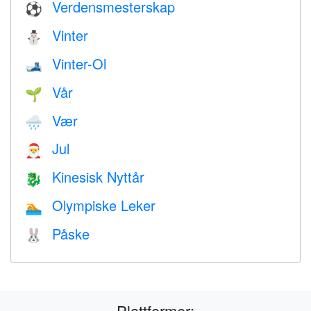
Verdensmesterskap
⚽
Vinter
⛄
Vinter-Ol
🎿
Vår
🌱
Vær
🌧
Jul
🎅
Kinesisk Nyttår
🐉
Olympiske Leker
🏊
Påske
🐰
Plattformer: