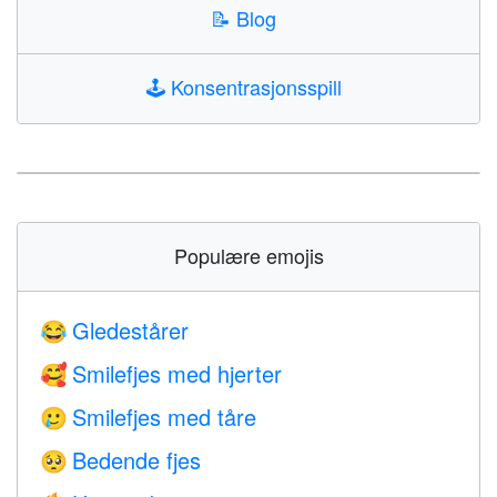
📝
Blog
🕹️
Konsentrasjonsspill
Populære emojis
Gledestårer
😂
Smilefjes med hjerter
🥰
Smilefjes med tåre
🥲
Bedende fjes
🥺