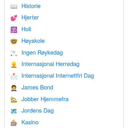
Historie
📖
Hjerter
💕
Holi
🕉
Høyskole
🤓
Ingen Røykedag
🚬
Internasjonal Herredag
👱
Internasjonal Internettfri Dag
📩
James Bond
🤵
Jobber Hjemmefra
🏡
Jordens Dag
🗺️
Kasino
🎰