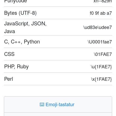
Punycode
xn--829h
Bytes (UTF-8)
f0 9f ab a7
JavaScript, JSON,
\ud83e\udee7
Java
C, C++, Python
\U0001fae7
CSS
\01FAE7
PHP, Ruby
\u{1FAE7}
Perl
\x{1FAE7}
⌨️
Emoji-tastatur