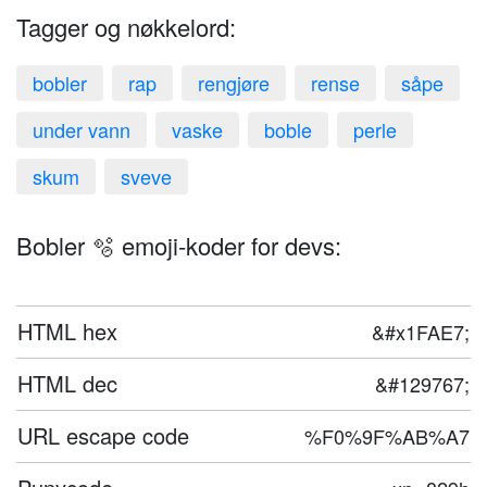
Tagger og nøkkelord:
bobler
rap
rengjøre
rense
såpe
under vann
vaske
boble
perle
skum
sveve
Bobler 🫧 emoji-koder for devs:
HTML hex
&#x1FAE7;
HTML dec
&#129767;
URL escape code
%F0%9F%AB%A7