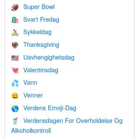
Super Bowl
🏈
Svart Fredag
🛍
Sykkeldag
🚴
Thanksgiving
🦃
Uavhengighetsdag
🇺🇸
Valentinsdag
💘
Vann
💦
Venner
😄
Verdens Emoji-Dag
🌎
Verdensdagen For Overholdelse Og
🥤
Alkoholkontroll