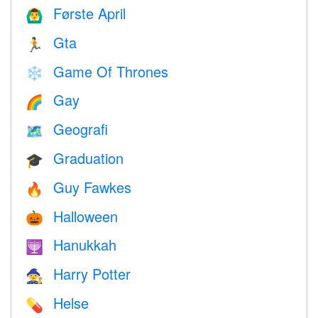
Første April
🙆‍♂️
Gta
🏃
Game Of Thrones
❄️
Gay
🌈
Geografi
🗺
Graduation
🎓
Guy Fawkes
🔥
Halloween
🎃
Hanukkah
🕎
Harry Potter
🧙
Helse
💊