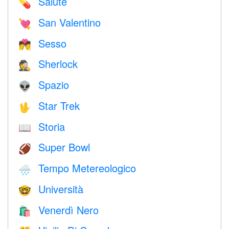
Salute
💊
San Valentino
💘
Sesso
💏
Sherlock
🕵️
Spazio
👽
Star Trek
🖖
Storia
📖
Super Bowl
🏈
Tempo Metereologico
🌧
Università
🤓
Venerdì Nero
🛍