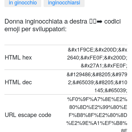
in ginocchio
inginocchiarsi
Donna inginocchiata a destra 🧎‍♀️‍➡️ codici
emoji per sviluppatori:
&#x1F9CE;&#x200D;&#x
HTML hex
2640;&#xFE0F;&#x200D;
&#x27A1;&#xFE0F;
&#129486;&#8205;&#979
HTML dec
2;&#65039;&#8205;&#10
145;&#65039;
%F0%9F%A7%8E%E2%
80%8D%E2%99%80%E
URL escape code
F%B8%8F%E2%80%8D
%E2%9E%A1%EF%B8%
8F