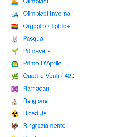
Olimpiadi
🏊
Olimpiadi Invernali
🎿
Orgoglio / Lgbtq+
🏳️‍🌈
Pasqua
🐰
Primavera
🌱
Primo D'Aprile
🙆‍♂️
Quattro Venti / 420
🌿
Ramadan
☪️
Religione
⛪️
Ricaduta
☢️
Ringraziamento
🦃