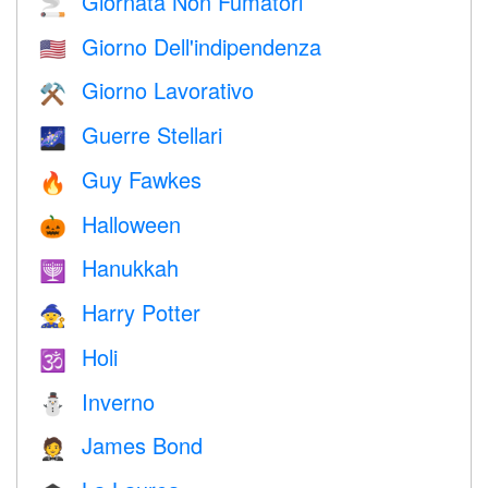
Giornata Non Fumatori
🚬
Giorno Dell'indipendenza
🇺🇸
Giorno Lavorativo
⚒️
Guerre Stellari
🌌
Guy Fawkes
🔥
Halloween
🎃
Hanukkah
🕎
Harry Potter
🧙
Holi
🕉
Inverno
⛄
James Bond
🤵