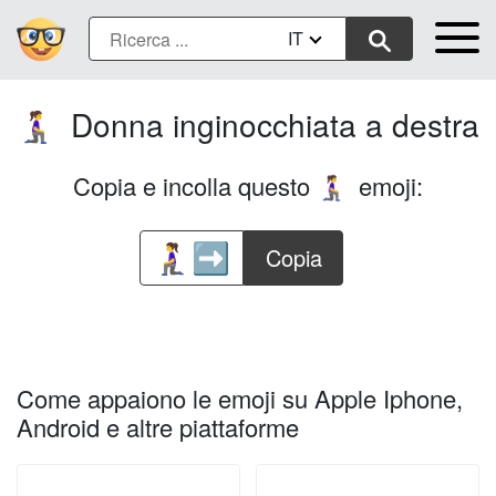
IT
Donna inginocchiata a destra
🧎‍♀️‍➡️
Copia e incolla questo
emoji:
🧎‍♀️‍➡️
Copia
Come appaiono le emoji su Apple Iphone,
Android e altre piattaforme