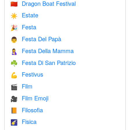
Dragon Boat Festival
🇨🇳
Estate
☀️
Festa
🎉
Festa Del Papà
👨
Festa Della Mamma
🤱
Festa Di San Patrizio
☘️
Festivus
💪
Film
🎬
Film Emoji
🎥
Filosofia
📙
Fisica
🌠