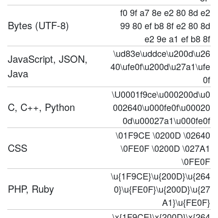
f0 9f a7 8e e2 80 8d e2
Bytes (UTF-8)
99 80 ef b8 8f e2 80 8d
e2 9e a1 ef b8 8f
\ud83e\uddce\u200d\u26
JavaScript, JSON,
40\ufe0f\u200d\u27a1\ufe
Java
0f
\U0001f9ce\u000200d\u0
C, C++, Python
002640\u000fe0f\u00020
0d\u00027a1\u000fe0f
\01F9CE \0200D \02640
CSS
\0FE0F \0200D \027A1
\0FE0F
\u{1F9CE}\u{200D}\u{264
PHP, Ruby
0}\u{FE0F}\u{200D}\u{27
A1}\u{FE0F}
\x{1F9CE}\x{200D}\x{264