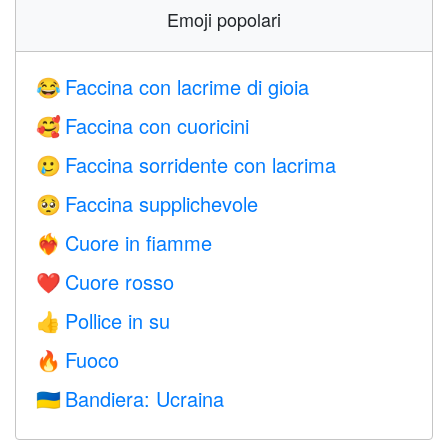
Emoji popolari
Faccina con lacrime di gioia
😂
Faccina con cuoricini
🥰
Faccina sorridente con lacrima
🥲
Faccina supplichevole
🥺
Cuore in fiamme
❤️‍🔥
Cuore rosso
❤️
Pollice in su
👍
Fuoco
🔥
Bandiera: Ucraina
🇺🇦