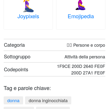
Joypixels
Emojipedia
Categoria
🤦‍♀️ Persone e corpo
Sottogruppo
Attività della persona
1F9CE 200D 2640 FE0F
Codepoints
200D 27A1 FE0F
Tag e parole chiave:
donna
donna inginocchiata