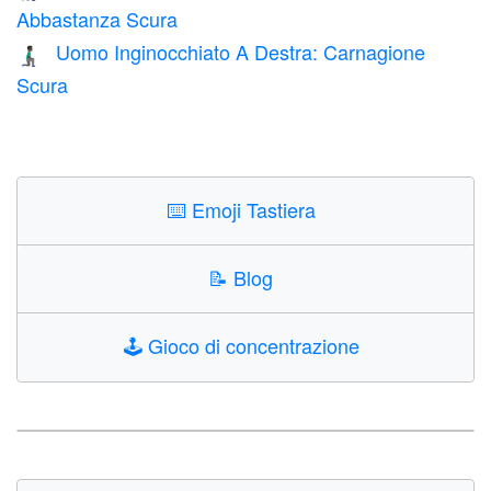
Abbastanza Scura
Uomo Inginocchiato A Destra: Carnagione
🧎🏿‍♂️‍➡️
Scura
⌨️
Emoji Tastiera
📝
Blog
🕹️
Gioco di concentrazione