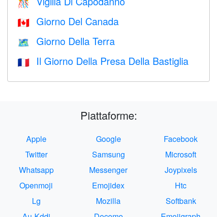
Vigilia Di Capodanno
🎊
Giorno Del Canada
🇨🇦
Giorno Della Terra
🗺️
Il Giorno Della Presa Della Bastiglia
🇫🇷
Piattaforme:
Apple
Google
Facebook
Twitter
Samsung
Microsoft
Whatsapp
Messenger
Joypixels
Openmoji
Emojidex
Htc
Lg
Mozilla
Softbank
Au-Kddi
Docomo
Emojigraph