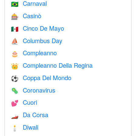
Carnaval
🇧🇷
Casinò
🎰
Cinco De Mayo
🇲🇽
Columbus Day
⛵️
Compleanno
🎂
Compleanno Della Regina
👑
Coppa Del Mondo
⚽
Coronavirus
🦠
Cuori
💕
Da Corsa
🏎
Diwali
🕯