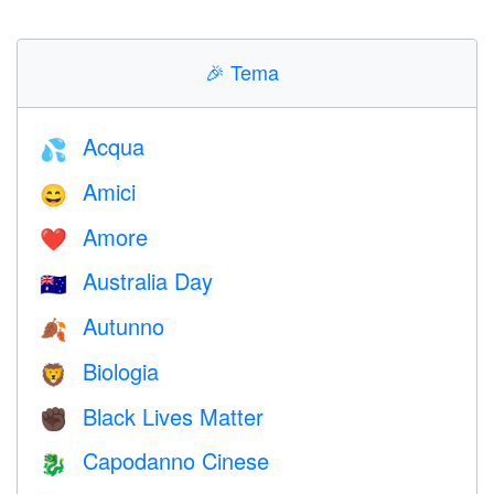
🎉
Tema
Acqua
💦
Amici
😄
Amore
❤️️
Australia Day
🇦🇺
Autunno
🍂
Biologia
🦁
Black Lives Matter
✊🏿
Capodanno Cinese
🐉