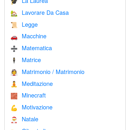
La Laurea
🎓
Lavorare Da Casa
🏡
Legge
📜
Macchine
🚗
Matematica
➗
Matrice
🕴️
Matrimonio / Matrimonio
👰
Meditazione
🧘
Minecraft
🧱
Motivazione
💪
Natale
🎅