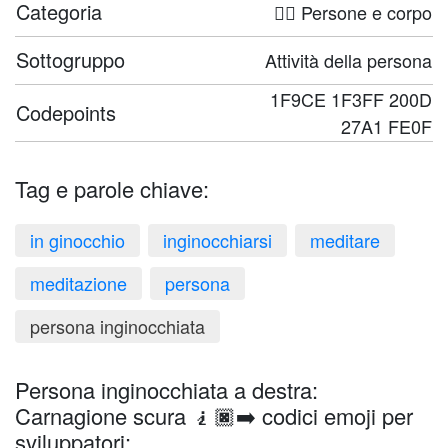
Categoria
🤦‍♀️ Persone e corpo
Sottogruppo
Attività della persona
1F9CE 1F3FF 200D
Codepoints
27A1 FE0F
Tag e parole chiave:
in ginocchio
inginocchiarsi
meditare
meditazione
persona
persona inginocchiata
Persona inginocchiata a destra:
Carnagione scura 🧎🏿‍➡️ codici emoji per
sviluppatori: