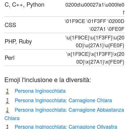
C, C++, Python
0200d\u00027a1\u000fe0
f
\01F9CE \01F3FF \0200D
CSS
\027A1 \0FE0F
\u{1F9CE}\u{1F3FF}\u{20
PHP, Ruby
0D}\u{27A1}\u{FE0F}
\x{1F9CE}\x{1F3FF}\x{20
Perl
0D}\x{27A1}\x{FE0F}
Emoji l'inclusione e la diversità:
Persona Inginocchiata
🧎
Persona Inginocchiata: Carnagione Chiara
🧎🏻
Persona Inginocchiata: Carnagione Abbastanza
🧎🏼
Chiara
Persona Inginocchiata: Carnagione Olivastra
🧎🏽