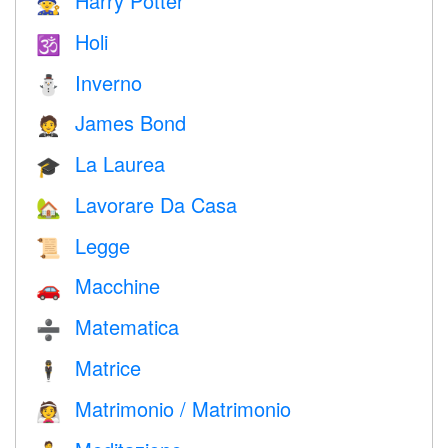
Harry Potter
🧙
Holi
🕉
Inverno
⛄
James Bond
🤵
La Laurea
🎓
Lavorare Da Casa
🏡
Legge
📜
Macchine
🚗
Matematica
➗
Matrice
🕴️
Matrimonio / Matrimonio
👰