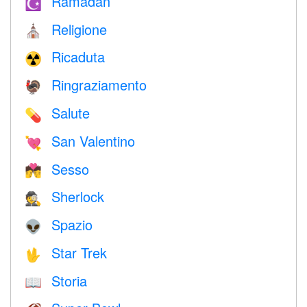
Ramadan
☪️
Religione
⛪️
Ricaduta
☢️
Ringraziamento
🦃
Salute
💊
San Valentino
💘
Sesso
💏
Sherlock
🕵️
Spazio
👽
Star Trek
🖖
Storia
📖