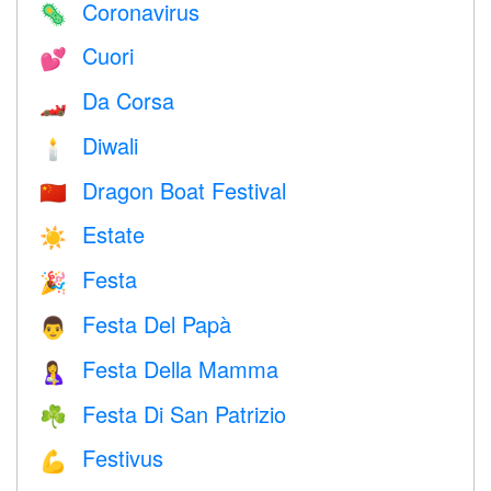
Coronavirus
🦠
Cuori
💕
Da Corsa
🏎
Diwali
🕯
Dragon Boat Festival
🇨🇳
Estate
☀️
Festa
🎉
Festa Del Papà
👨
Festa Della Mamma
🤱
Festa Di San Patrizio
☘️
Festivus
💪