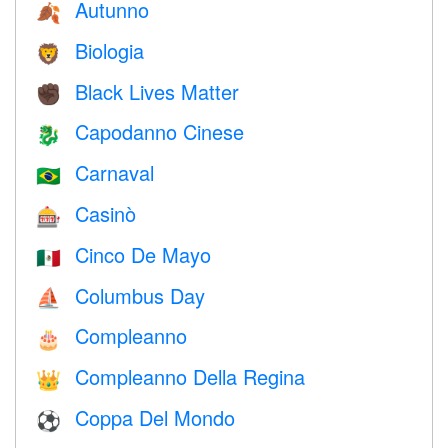
Autunno
🍂
Biologia
🦁
Black Lives Matter
✊🏿
Capodanno Cinese
🐉
Carnaval
🇧🇷
Casinò
🎰
Cinco De Mayo
🇲🇽
Columbus Day
⛵️
Compleanno
🎂
Compleanno Della Regina
👑
Coppa Del Mondo
⚽