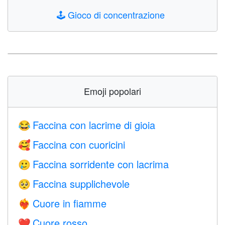
🕹️
Gioco di concentrazione
Emoji popolari
Faccina con lacrime di gioia
😂
Faccina con cuoricini
🥰
Faccina sorridente con lacrima
🥲
Faccina supplichevole
🥺
Cuore in fiamme
❤️‍🔥
Cuore rosso
❤️