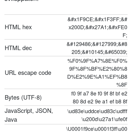
&#x1F9CE;&#x1F3FF;&#
HTML hex
x200D;&#x27A1;&#xFE0
F;
&#129486;&#127999;&#8
HTML dec
205;&#10145;&#65039;
%F0%9F%A7%8E%F0%
9F%8F%BF%E2%80%8
URL escape code
D%E2%9E%A1%EF%B8
%8F
f0 9f a7 8e f0 9f 8f bf e2
Bytes (UTF-8)
80 8d e2 9e a1 ef b8 8f
JavaScript, JSON,
\ud83e\uddce\ud83c\udfff
Java
\u200d\u27a1\ufe0f
\U0001f9ce\u0001f3ff\u00