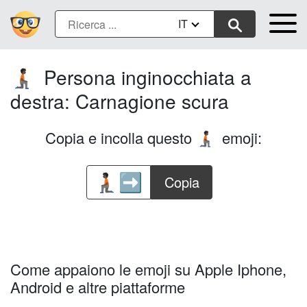
IT
Persona inginocchiata a
🧎🏿‍➡️
destra: Carnagione scura
Copia e incolla questo
emoji:
🧎🏿‍➡️
Copia
Come appaiono le emoji su Apple Iphone,
Android e altre piattaforme