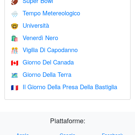
Super Bowl
🏈
Tempo Metereologico
🌧
Università
🤓
Venerdì Nero
🛍
Vigilia Di Capodanno
🎊
Giorno Del Canada
🇨🇦
Giorno Della Terra
🗺️
Il Giorno Della Presa Della Bastiglia
🇫🇷
Piattaforme: