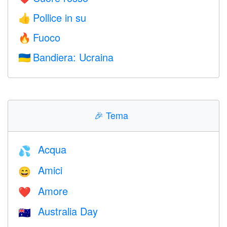
Pollice in su
👍
Fuoco
🔥
Bandiera: Ucraina
🇺🇦
🎉
Tema
Acqua
💦
Amici
😄
Amore
❤️️
Australia Day
🇦🇺