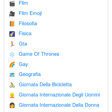
Film
🎬
Film Emoji
🎥
Filosofia
📙
Fisica
🌠
Gta
🏃
Game Of Thrones
❄️
Gay
🌈
Geografia
🗺
Giornata Della Bicicletta
🚴
Giornata Internazionale Degli Uomini
👱
Giornata Internazionale Della Donna
👩