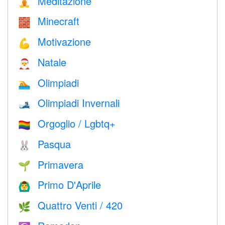
Meditazione
🧘
Minecraft
🧱
Motivazione
💪
Natale
🎅
Olimpiadi
🏊
Olimpiadi Invernali
🎿
Orgoglio / Lgbtq+
🏳️‍🌈
Pasqua
🐰
Primavera
🌱
Primo D'Aprile
🙆‍♂️
Quattro Venti / 420
🌿