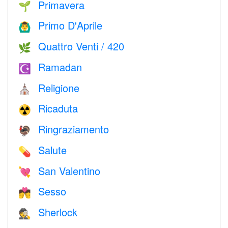
Primavera
🌱
Primo D'Aprile
🙆‍♂️
Quattro Venti / 420
🌿
Ramadan
☪️
Religione
⛪️
Ricaduta
☢️
Ringraziamento
🦃
Salute
💊
San Valentino
💘
Sesso
💏
Sherlock
🕵️