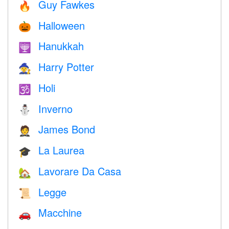
Guy Fawkes
🔥
Halloween
🎃
Hanukkah
🕎
Harry Potter
🧙
Holi
🕉
Inverno
⛄
James Bond
🤵
La Laurea
🎓
Lavorare Da Casa
🏡
Legge
📜
Macchine
🚗