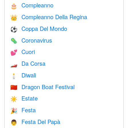
Compleanno
🎂
Compleanno Della Regina
👑
Coppa Del Mondo
⚽
Coronavirus
🦠
Cuori
💕
Da Corsa
🏎
Diwali
🕯
Dragon Boat Festival
🇨🇳
Estate
☀️
Festa
🎉
Festa Del Papà
👨