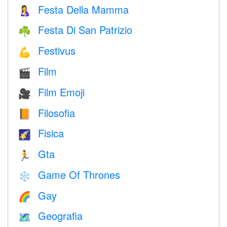
Festa Della Mamma
🤱
Festa Di San Patrizio
☘️
Festivus
💪
Film
🎬
Film Emoji
🎥
Filosofia
📙
Fisica
🌠
Gta
🏃
Game Of Thrones
❄️
Gay
🌈
Geografia
🗺