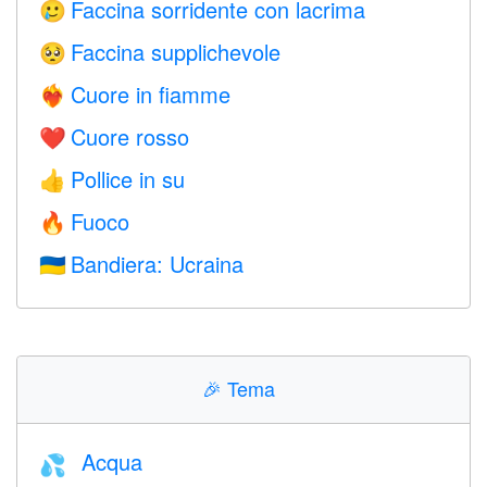
Faccina sorridente con lacrima
🥲
Faccina supplichevole
🥺
Cuore in fiamme
❤️‍🔥
Cuore rosso
❤️
Pollice in su
👍
Fuoco
🔥
Bandiera: Ucraina
🇺🇦
🎉
Tema
Acqua
💦