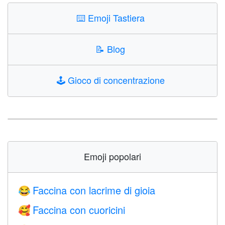
⌨️
Emoji Tastiera
📝
Blog
🕹️
Gioco di concentrazione
Emoji popolari
Faccina con lacrime di gioia
😂
Faccina con cuoricini
🥰