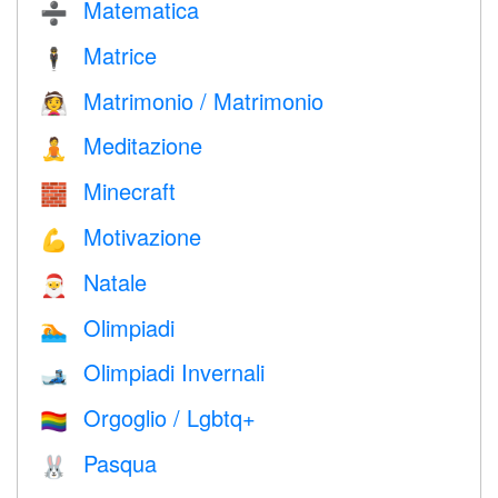
Matematica
➗
Matrice
🕴️
Matrimonio / Matrimonio
👰
Meditazione
🧘
Minecraft
🧱
Motivazione
💪
Natale
🎅
Olimpiadi
🏊
Olimpiadi Invernali
🎿
Orgoglio / Lgbtq+
🏳️‍🌈
Pasqua
🐰