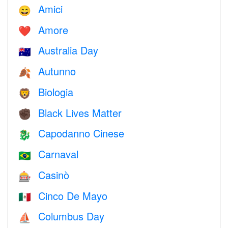
Amici
😄
Amore
❤️️
Australia Day
🇦🇺
Autunno
🍂
Biologia
🦁
Black Lives Matter
✊🏿
Capodanno Cinese
🐉
Carnaval
🇧🇷
Casinò
🎰
Cinco De Mayo
🇲🇽
Columbus Day
⛵️