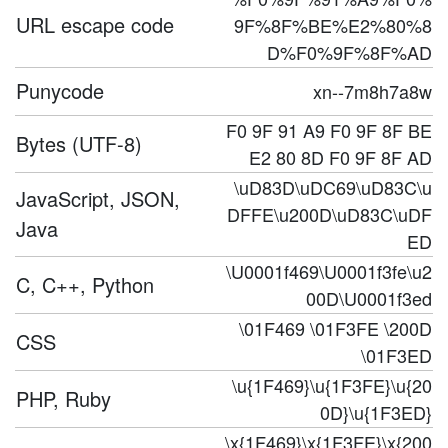
URL escape code
9F%8F%BE%E2%80%8
D%F0%9F%8F%AD
Punycode
xn--7m8h7a8w
F0 9F 91 A9 F0 9F 8F BE
Bytes (UTF-8)
E2 80 8D F0 9F 8F AD
\uD83D\uDC69\uD83C\u
JavaScript, JSON,
DFFE\u200D\uD83C\uDF
Java
ED
\U0001f469\U0001f3fe\u2
C, C++, Python
00D\U0001f3ed
\01F469 \01F3FE \200D
CSS
\01F3ED
\u{1F469}\u{1F3FE}\u{20
PHP, Ruby
0D}\u{1F3ED}
\x{1F469}\x{1F3FE}\x{200