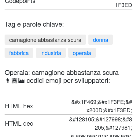
Codepoints
1F3ED
Tag e parole chiave:
carnagione abbastanza scura
donna
fabbrica
industria
operaia
Operaia: carnagione abbastanza scura
👩🏾‍🏭 codici emoji per sviluppatori:
&#x1F469;&#x1F3FE;&#
HTML hex
x200D;&#x1F3ED;
&#128105;&#127998;&#8
HTML dec
205;&#127981;
%F0%9F%91%A9%F0%