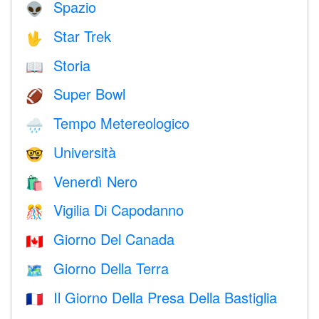
Spazio
👽
Star Trek
🖖
Storia
📖
Super Bowl
🏈
Tempo Metereologico
🌧
Università
🤓
Venerdì Nero
🛍
Vigilia Di Capodanno
🎊
Giorno Del Canada
🇨🇦
Giorno Della Terra
🗺️
Il Giorno Della Presa Della Bastiglia
🇫🇷