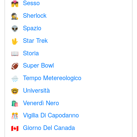
Sesso
💏
Sherlock
🕵️
Spazio
👽
Star Trek
🖖
Storia
📖
Super Bowl
🏈
Tempo Metereologico
🌧
Università
🤓
Venerdì Nero
🛍
Vigilia Di Capodanno
🎊
Giorno Del Canada
🇨🇦