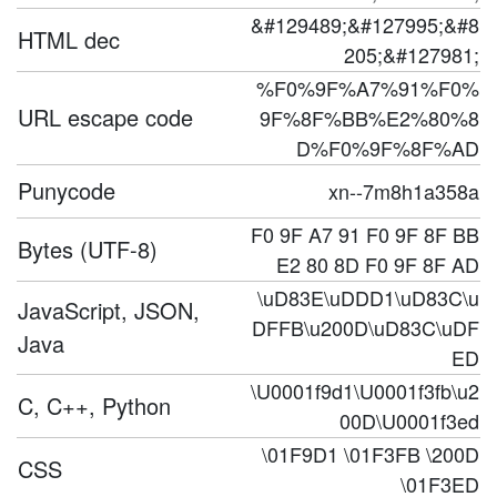
&#129489;&#127995;&#8
HTML dec
205;&#127981;
%F0%9F%A7%91%F0%
URL escape code
9F%8F%BB%E2%80%8
D%F0%9F%8F%AD
Punycode
xn--7m8h1a358a
F0 9F A7 91 F0 9F 8F BB
Bytes (UTF-8)
E2 80 8D F0 9F 8F AD
\uD83E\uDDD1\uD83C\u
JavaScript, JSON,
DFFB\u200D\uD83C\uDF
Java
ED
\U0001f9d1\U0001f3fb\u2
C, C++, Python
00D\U0001f3ed
\01F9D1 \01F3FB \200D
CSS
\01F3ED