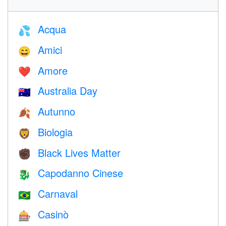
Acqua
💦
Amici
😄
Amore
❤️️
Australia Day
🇦🇺
Autunno
🍂
Biologia
🦁
Black Lives Matter
✊🏿
Capodanno Cinese
🐉
Carnaval
🇧🇷
Casinò
🎰