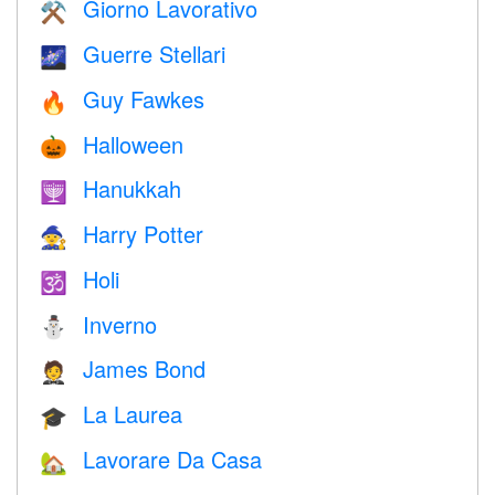
Giorno Lavorativo
⚒️
Guerre Stellari
🌌
Guy Fawkes
🔥
Halloween
🎃
Hanukkah
🕎
Harry Potter
🧙
Holi
🕉
Inverno
⛄
James Bond
🤵
La Laurea
🎓
Lavorare Da Casa
🏡