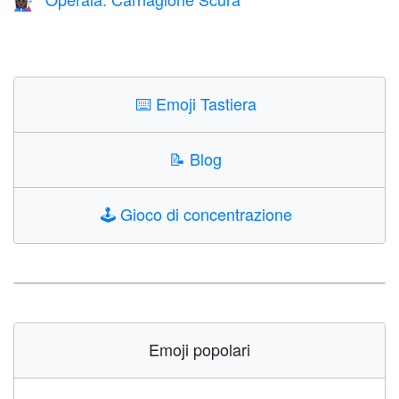
👩🏿‍🏭
⌨️
Emoji Tastiera
📝
Blog
🕹️
Gioco di concentrazione
Emoji popolari