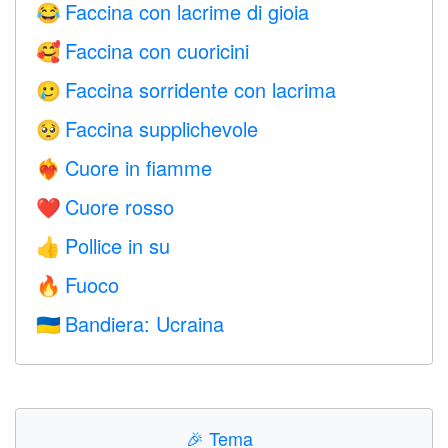
Faccina con lacrime di gioia
😂
Faccina con cuoricini
🥰
Faccina sorridente con lacrima
🥲
Faccina supplichevole
🥺
Cuore in fiamme
❤️‍🔥
Cuore rosso
❤️
Pollice in su
👍
Fuoco
🔥
Bandiera: Ucraina
🇺🇦
🎉
Tema