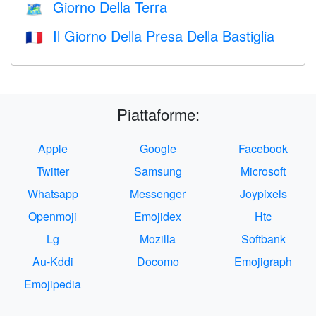
Giorno Della Terra
🗺️
Il Giorno Della Presa Della Bastiglia
🇫🇷
Piattaforme:
Apple
Google
Facebook
Twitter
Samsung
Microsoft
Whatsapp
Messenger
Joypixels
Openmoji
Emojidex
Htc
Lg
Mozilla
Softbank
Au-Kddi
Docomo
Emojigraph
Emojipedia