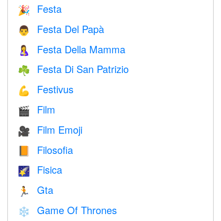
Festa
🎉
Festa Del Papà
👨
Festa Della Mamma
🤱
Festa Di San Patrizio
☘️
Festivus
💪
Film
🎬
Film Emoji
🎥
Filosofia
📙
Fisica
🌠
Gta
🏃
Game Of Thrones
❄️