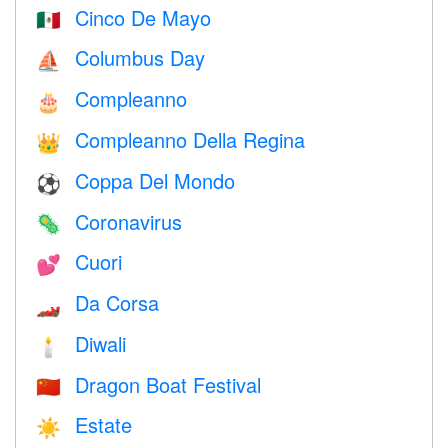
Cinco De Mayo
🇲🇽
Columbus Day
⛵️
Compleanno
🎂
Compleanno Della Regina
👑
Coppa Del Mondo
⚽
Coronavirus
🦠
Cuori
💕
Da Corsa
🏎
Diwali
🕯
Dragon Boat Festival
🇨🇳
Estate
☀️