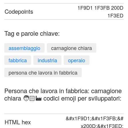
1F9D1 1F3FB 200D
Codepoints
1F3ED
Tag e parole chiave:
assemblaggio
carnagione chiara
fabbrica
industria
operaio
persona che lavora in fabbrica
Persona che lavora in fabbrica: carnagione
chiara 🧑🏻‍🏭 codici emoji per sviluppatori:
&#x1F9D1;&#x1F3FB;&#
HTML hex
x200D;&#x1F3ED;