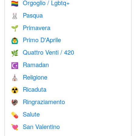
Orgoglio / Lgbtq+
🏳️‍🌈
Pasqua
🐰
Primavera
🌱
Primo D'Aprile
🙆‍♂️
Quattro Venti / 420
🌿
Ramadan
☪️
Religione
⛪️
Ricaduta
☢️
Ringraziamento
🦃
Salute
💊
San Valentino
💘