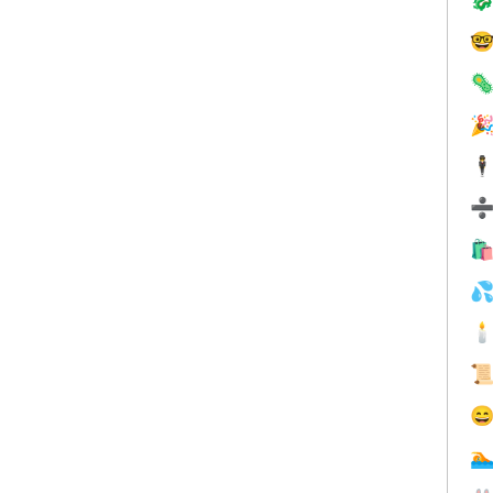



🕴





