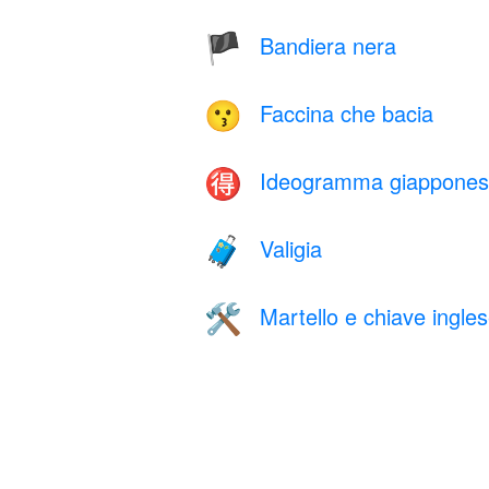
Bandiera nera
🏴
Faccina che bacia
😗
Ideogramma giapponese
🉐
Valigia
🧳
Martello e chiave ingle
🛠️