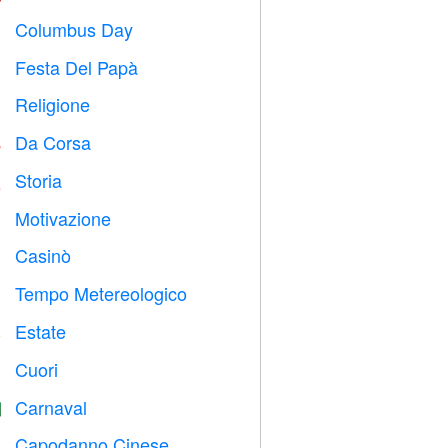
Columbus Day
️
Festa Del Papà

Religione
️
Da Corsa

Storia

Motivazione

Casinò

Tempo Metereologico

Estate
️
Cuori

Carnaval

Capodanno Cinese
