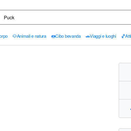
orpo
🐶
Animali e natura
🍩
Cibo bevanda
🚗
Viaggi e luoghi
🏀
Att