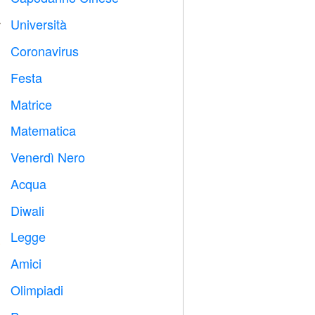
Università

Coronavirus

Festa

Matrice
️
Matematica
➗
Venerdì Nero

Acqua

Diwali

Legge

Amici

Olimpiadi
