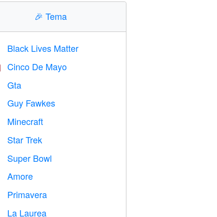
🎉
Tema
Black Lives Matter

Cinco De Mayo

Gta

Guy Fawkes

Minecraft

Star Trek

Super Bowl

Amore
️
Primavera

La Laurea
