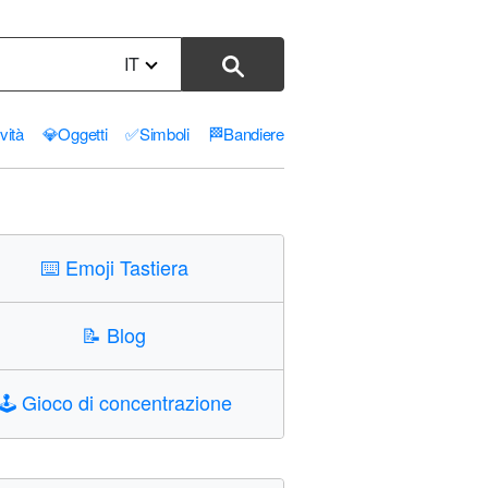
IT
ività
💎
Oggetti
✅
Simboli
🏁
Bandiere
⌨️
Emoji Tastiera
📝
Blog
🕹️
Gioco di concentrazione