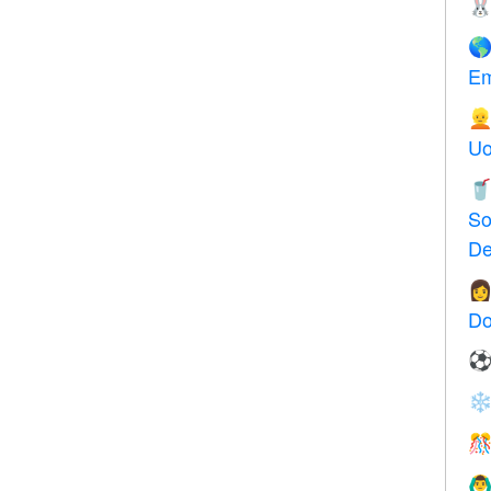


Em

Uo

So
De

Do
❄

🙆‍♂