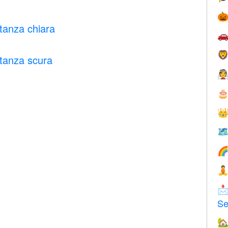

tanza chiara


tanza scura







Se
