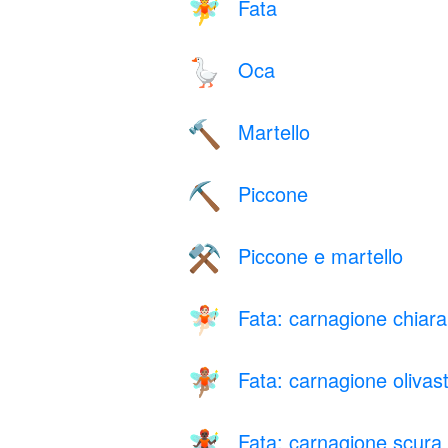
Fata
🧚
Oca
🪿
Martello
🔨
Piccone
⛏️
Piccone e martello
⚒️
Fata: carnagione chiara
🧚🏻
Fata: carnagione olivas
🧚🏽
Fata: carnagione scura
🧚🏿