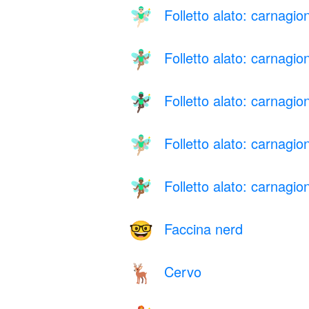
Folletto alato: carnagio
🧚🏻‍♂️
Folletto alato: carnagio
🧚🏽‍♂️
Folletto alato: carnagio
🧚🏿‍♂️
Folletto alato: carnagi
🧚🏼‍♂️
Folletto alato: carnagi
🧚🏾‍♂️
Faccina nerd
🤓
Cervo
🦌