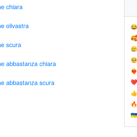
ne chiara
ne olivastra


ne scura


one abbastanza chiara
❤️‍
one abbastanza scura
❤


🇺