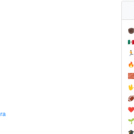
✊
🇲





❤️
tra

