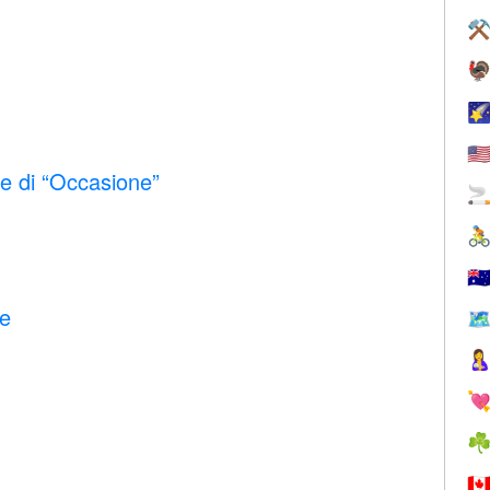
⚒


🇺
 di “Occasione”


🇦
se
🗺


☘
🇨