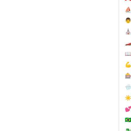
⛵

⛪





☀

🇧
