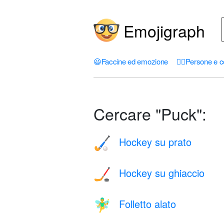
Emojigraph
😃
Faccine ed emozione
🤦‍♀️
Persone e c
Cercare "Puck":
Hockey su prato
🏑
Hockey su ghiaccio
🏒
Folletto alato
🧚‍♂️