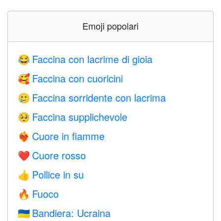
Emoji popolari
Faccina con lacrime di gioia
😂
Faccina con cuoricini
🥰
Faccina sorridente con lacrima
🥲
Faccina supplichevole
🥺
Cuore in fiamme
❤️‍🔥
Cuore rosso
❤️
Pollice in su
👍
Fuoco
🔥
Bandiera: Ucraina
🇺🇦