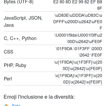
Bytes (UTF-8)
E2 80 8D E2 99 82 EF B8
8F
\uD83E\uDDDA\uD83C\u
JavaScript, JSON,
DFFF\u200D\u2642\uFE0
Java
F
\U0001f9da\U0001f3ff\u2
C, C++, Python
00D\u2642\uFE0F
\01F9DA \01F3FF \200D
CSS
\2642 \FE0F
\u{1F9DA}\u{1F3FF}\u{20
PHP, Ruby
0D}\u{2642}\u{FE0F}
\x{1F9DA}\x{1F3FF}\x{20
Perl
0D}\x{2642}\x{FE0F}
Emoji l'inclusione e la diversità:
Fata