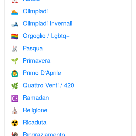
Olimpiadi
🏊
Olimpiadi Invernali
🎿
Orgoglio / Lgbtq+
🏳️‍🌈
Pasqua
🐰
Primavera
🌱
Primo D'Aprile
🙆‍♂️
Quattro Venti / 420
🌿
Ramadan
☪️
Religione
⛪️
Ricaduta
☢️
Ringraziamento
🦃