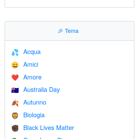
🎉
Tema
Acqua
💦
Amici
😄
Amore
❤️️
Australia Day
🇦🇺
Autunno
🍂
Biologia
🦁
Black Lives Matter
✊🏿