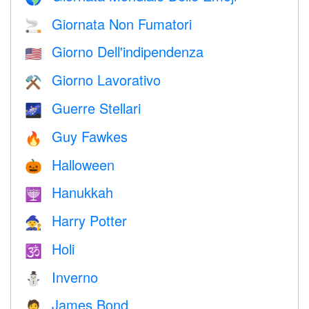
Giornata Non Fumatori
🚬
Giorno Dell'indipendenza
🇺🇸
Giorno Lavorativo
⚒️
Guerre Stellari
🌌
Guy Fawkes
🔥
Halloween
🎃
Hanukkah
🕎
Harry Potter
🧙
Holi
🕉
Inverno
⛄
James Bond
🤵