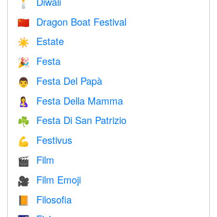
Diwali
🕯
Dragon Boat Festival
🇨🇳
Estate
☀️
Festa
🎉
Festa Del Papà
👨
Festa Della Mamma
🤱
Festa Di San Patrizio
☘️
Festivus
💪
Film
🎬
Film Emoji
🎥
Filosofia
📙