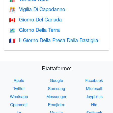
Vigilia Di Capodanno
🎊
Giorno Del Canada
🇨🇦
Giorno Della Terra
🗺️
Il Giorno Della Presa Della Bastiglia
🇫🇷
Piattaforme:
Apple
Google
Facebook
Twitter
Samsung
Microsoft
Whatsapp
Messenger
Joypixels
Openmoji
Emojidex
Htc
Lg
Mozilla
Softbank