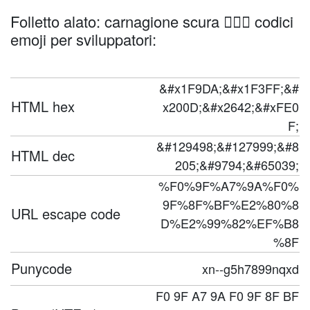
Folletto alato: carnagione scura 🧚🏿‍♂️ codici
emoji per sviluppatori:
&#x1F9DA;&#x1F3FF;&#
HTML hex
x200D;&#x2642;&#xFE0
F;
&#129498;&#127999;&#8
HTML dec
205;&#9794;&#65039;
%F0%9F%A7%9A%F0%
9F%8F%BF%E2%80%8
URL escape code
D%E2%99%82%EF%B8
%8F
Punycode
xn--g5h7899nqxd
F0 9F A7 9A F0 9F 8F BF