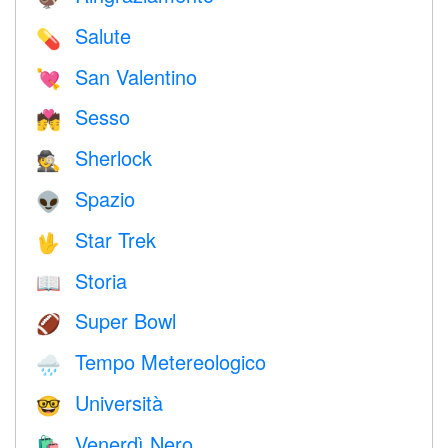
Salute
💊
San Valentino
💘
Sesso
💏
Sherlock
🕵️
Spazio
👽
Star Trek
🖖
Storia
📖
Super Bowl
🏈
Tempo Metereologico
🌧
Università
🤓
Venerdì Nero
🛍