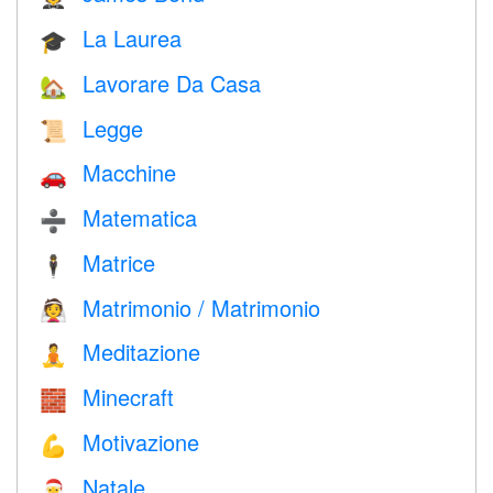
La Laurea
🎓
Lavorare Da Casa
🏡
Legge
📜
Macchine
🚗
Matematica
➗
Matrice
🕴️
Matrimonio / Matrimonio
👰
Meditazione
🧘
Minecraft
🧱
Motivazione
💪
Natale
🎅