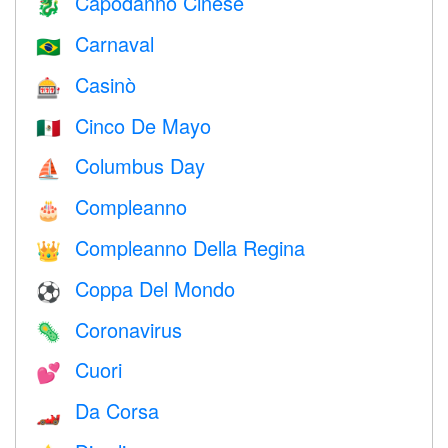
Capodanno Cinese
🐉
Carnaval
🇧🇷
Casinò
🎰
Cinco De Mayo
🇲🇽
Columbus Day
⛵️
Compleanno
🎂
Compleanno Della Regina
👑
Coppa Del Mondo
⚽
Coronavirus
🦠
Cuori
💕
Da Corsa
🏎