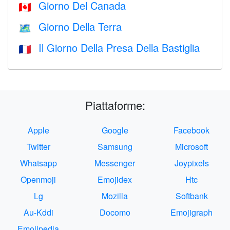
Giorno Del Canada
🇨🇦
Giorno Della Terra
🗺️
Il Giorno Della Presa Della Bastiglia
🇫🇷
Piattaforme:
Apple
Google
Facebook
Twitter
Samsung
Microsoft
Whatsapp
Messenger
Joypixels
Openmoji
Emojidex
Htc
Lg
Mozilla
Softbank
Au-Kddi
Docomo
Emojigraph
Emojipedia