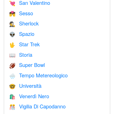
San Valentino
💘
Sesso
💏
Sherlock
🕵️
Spazio
👽
Star Trek
🖖
Storia
📖
Super Bowl
🏈
Tempo Metereologico
🌧
Università
🤓
Venerdì Nero
🛍
Vigilia Di Capodanno
🎊