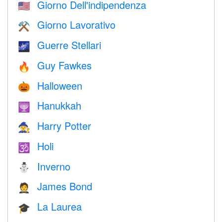
Giorno Dell'indipendenza
🇺🇸
Giorno Lavorativo
⚒️
Guerre Stellari
🌌
Guy Fawkes
🔥
Halloween
🎃
Hanukkah
🕎
Harry Potter
🧙
Holi
🕉
Inverno
⛄
James Bond
🤵
La Laurea
🎓