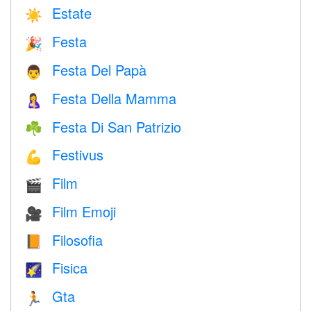
Estate
☀️
Festa
🎉
Festa Del Papà
👨
Festa Della Mamma
🤱
Festa Di San Patrizio
☘️
Festivus
💪
Film
🎬
Film Emoji
🎥
Filosofia
📙
Fisica
🌠
Gta
🏃