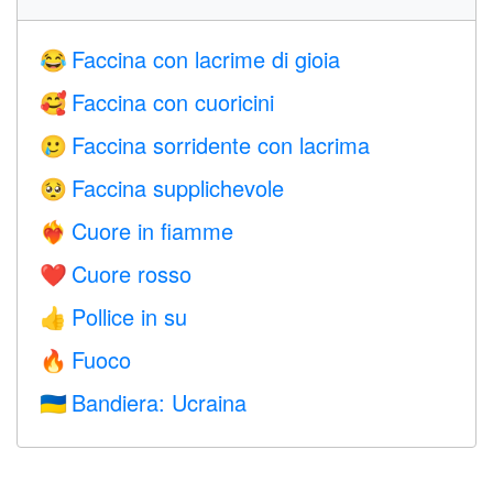
Faccina con lacrime di gioia
😂
Faccina con cuoricini
🥰
Faccina sorridente con lacrima
🥲
Faccina supplichevole
🥺
Cuore in fiamme
❤️‍🔥
Cuore rosso
❤️
Pollice in su
👍
Fuoco
🔥
Bandiera: Ucraina
🇺🇦