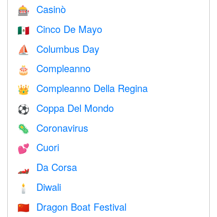
Casinò
🎰
Cinco De Mayo
🇲🇽
Columbus Day
⛵️
Compleanno
🎂
Compleanno Della Regina
👑
Coppa Del Mondo
⚽
Coronavirus
🦠
Cuori
💕
Da Corsa
🏎
Diwali
🕯
Dragon Boat Festival
🇨🇳