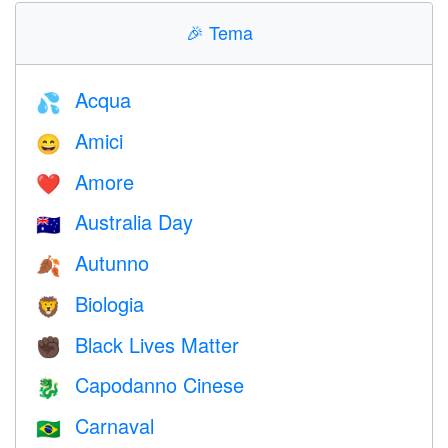
🎉
Tema
Acqua
💦
Amici
😄
Amore
❤️️
Australia Day
🇦🇺
Autunno
🍂
Biologia
🦁
Black Lives Matter
✊🏿
Capodanno Cinese
🐉
Carnaval
🇧🇷