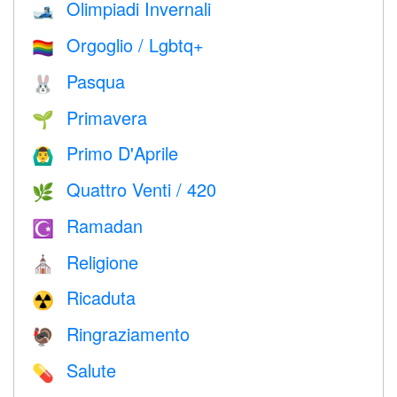
Olimpiadi Invernali
🎿
Orgoglio / Lgbtq+
🏳️‍🌈
Pasqua
🐰
Primavera
🌱
Primo D'Aprile
🙆‍♂️
Quattro Venti / 420
🌿
Ramadan
☪️
Religione
⛪️
Ricaduta
☢️
Ringraziamento
🦃
Salute
💊