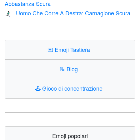
Abbastanza Scura
Uomo Che Corre A Destra: Carnagione Scura
🏃🏿‍♂️‍➡️
⌨️
Emoji Tastiera
📝
Blog
🕹️
Gioco di concentrazione
Emoji popolari