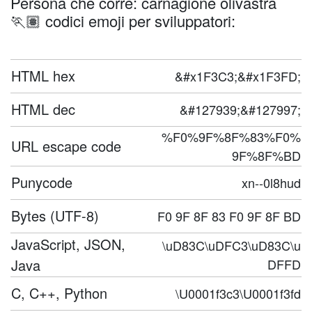
Persona che corre: carnagione olivastra
🏃🏽 codici emoji per sviluppatori:
HTML hex
&#x1F3C3;&#x1F3FD;
HTML dec
&#127939;&#127997;
%F0%9F%8F%83%F0%
URL escape code
9F%8F%BD
Punycode
xn--0l8hud
Bytes (UTF-8)
F0 9F 8F 83 F0 9F 8F BD
JavaScript, JSON,
\uD83C\uDFC3\uD83C\u
Java
DFFD
C, C++, Python
\U0001f3c3\U0001f3fd