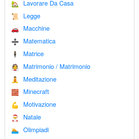
Lavorare Da Casa
🏡
Legge
📜
Macchine
🚗
Matematica
➗
Matrice
🕴️
Matrimonio / Matrimonio
👰
Meditazione
🧘
Minecraft
🧱
Motivazione
💪
Natale
🎅
Olimpiadi
🏊