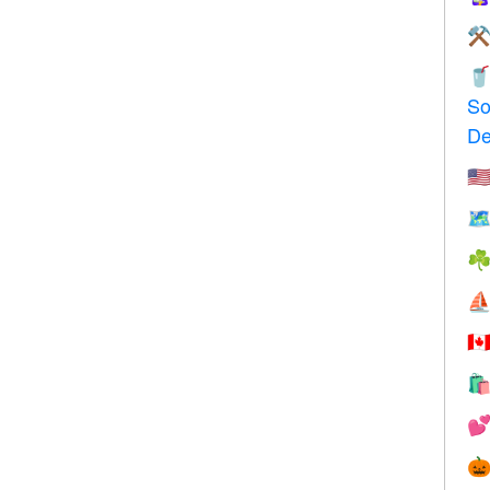
⚒

So
De
🇺
🗺
☘
⛵
🇨


