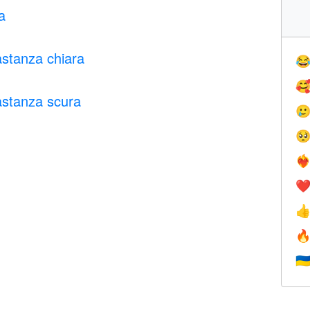
a
astanza chiara


astanza scura


❤️‍
❤


🇺