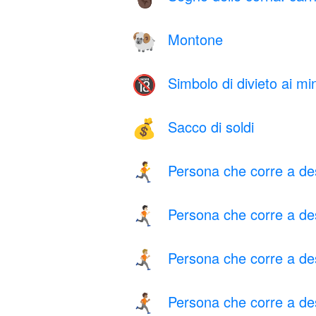
Montone
🐏
Simbolo di divieto ai mi
🔞
Sacco di soldi
💰
Persona che corre a de
🏃‍➡️
Persona che corre a de
🏃🏻‍➡️
Persona che corre a de
🏃🏼‍➡️
Persona che corre a des
🏃🏽‍➡️