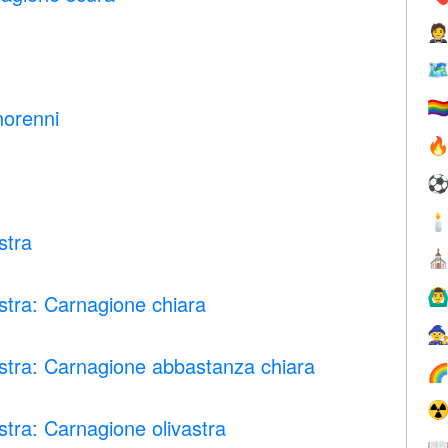


🏳️‍
norenni


stra
⛪
🙆‍♂
stra: Carnagione chiara

stra: Carnagione abbastanza chiara

☢
tra: Carnagione olivastra
