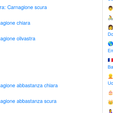
ra: Carnagione scura


nagione chiara

Do
agione olivastra

Em
🇫
Ba

Uo
nagione abbastanza chiara

nagione abbastanza scura

