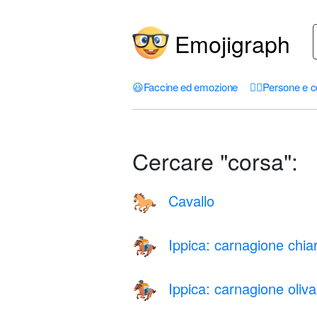
Emojigraph
😃
Faccine ed emozione
🤦‍♀️
Persone e c
Cercare "corsa":
Cavallo
🐎
Ippica: carnagione chia
🏇🏻
Ippica: carnagione oliva
🏇🏽