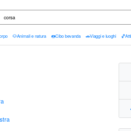
orpo
🐶
Animali e natura
🍩
Cibo bevanda
🚗
Viaggi e luoghi
🏀
Att
ra
stra