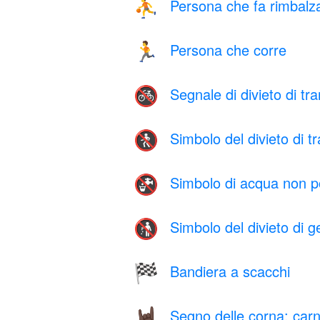
Persona che fa rimbalza
⛹️
Persona che corre
🏃
Segnale di divieto di tran
🚳
Simbolo del divieto di t
🚷
Simbolo di acqua non p
🚱
Simbolo del divieto di get
🚯
Bandiera a scacchi
🏁
Segno delle corna: car
🤘🏿