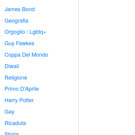
James Bond

Geografia

Orgoglio / Lgbtq+

Guy Fawkes

Coppa Del Mondo
⚽
Diwali

Religione
️
Primo D'Aprile
️
Harry Potter

Gay

Ricaduta
️
Storia
