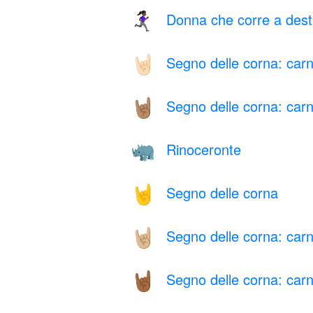
Donna che corre a dest
🏃🏿‍♀️‍➡️
Segno delle corna: car
🤘🏻
Segno delle corna: carn
🤘🏽
Rinoceronte
🦏
Segno delle corna
🤘
Segno delle corna: car
🤘🏼
Segno delle corna: car
🤘🏾