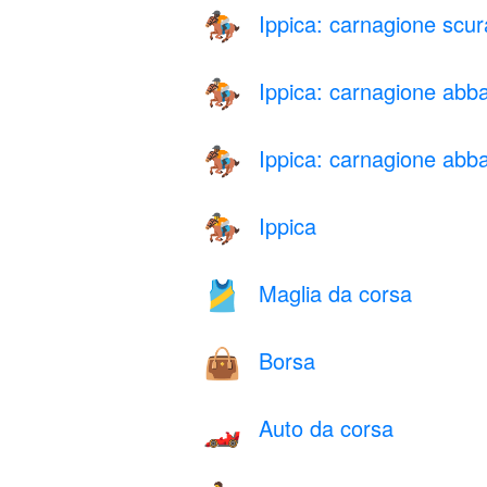
Ippica: carnagione scur
🏇🏿
Ippica: carnagione abb
🏇🏼
Ippica: carnagione abb
🏇🏾
Ippica
🏇
Maglia da corsa
🎽
Borsa
👜
Auto da corsa
🏎️