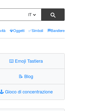
IT
ività
💎
Oggetti
✅
Simboli
🏁
Bandiere
⌨️
Emoji Tastiera
📝
Blog
🕹️
Gioco di concentrazione