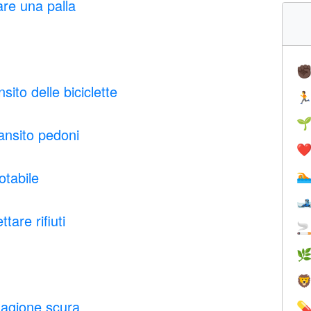
re una palla
✊
sito delle biciclette


ransito pedoni
❤️
otabile


tare rifiuti



nagione scura
