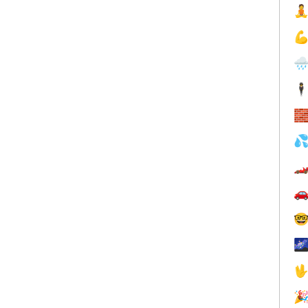



🕴







