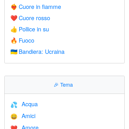
Cuore in fiamme
❤️‍🔥
Cuore rosso
❤️
Pollice in su
👍
Fuoco
🔥
Bandiera: Ucraina
🇺🇦
🎉
Tema
Acqua
💦
Amici
😄
Amore
❤️️