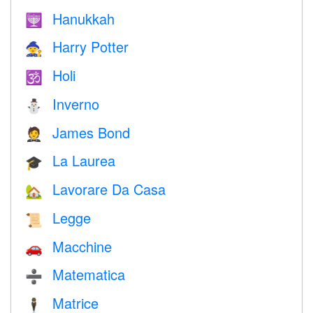
Hanukkah
🕎
Harry Potter
🧙
Holi
🕉
Inverno
⛄
James Bond
🤵
La Laurea
🎓
Lavorare Da Casa
🏡
Legge
📜
Macchine
🚗
Matematica
➗
Matrice
🕴️