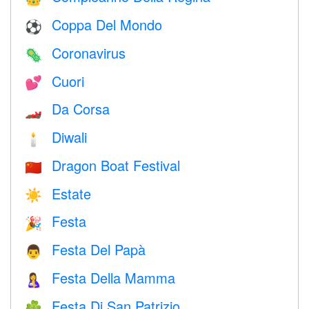
Coppa Del Mondo
⚽
Coronavirus
🦠
Cuori
💕
Da Corsa
🏎
Diwali
🕯
Dragon Boat Festival
🇨🇳
Estate
☀️
Festa
🎉
Festa Del Papà
👨
Festa Della Mamma
🤱
Festa Di San Patrizio
☘️