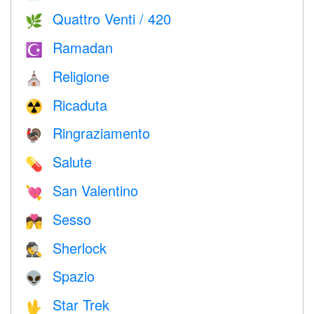
Quattro Venti / 420
🌿
Ramadan
☪️
Religione
⛪️
Ricaduta
☢️
Ringraziamento
🦃
Salute
💊
San Valentino
💘
Sesso
💏
Sherlock
🕵️
Spazio
👽
Star Trek
🖖