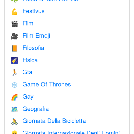
Festivus
💪
Film
🎬
Film Emoji
🎥
Filosofia
📙
Fisica
🌠
Gta
🏃
Game Of Thrones
❄️
Gay
🌈
Geografia
🗺
Giornata Della Bicicletta
🚴
Giornata Internazionale Degli Uomini
👱