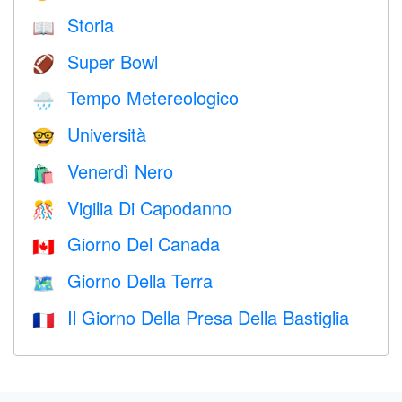
Storia
📖
Super Bowl
🏈
Tempo Metereologico
🌧
Università
🤓
Venerdì Nero
🛍
Vigilia Di Capodanno
🎊
Giorno Del Canada
🇨🇦
Giorno Della Terra
🗺️
Il Giorno Della Presa Della Bastiglia
🇫🇷