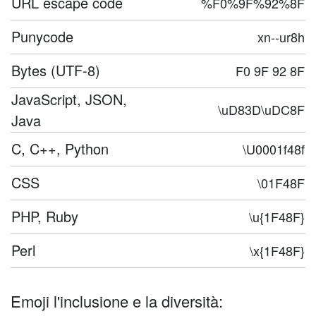
URL escape code
%F0%9F%92%8F
Punycode
xn--ur8h
Bytes (UTF-8)
F0 9F 92 8F
JavaScript, JSON,
\uD83D\uDC8F
Java
C, C++, Python
\U0001f48f
CSS
\01F48F
PHP, Ruby
\u{1F48F}
Perl
\x{1F48F}
Emoji l'inclusione e la diversità: