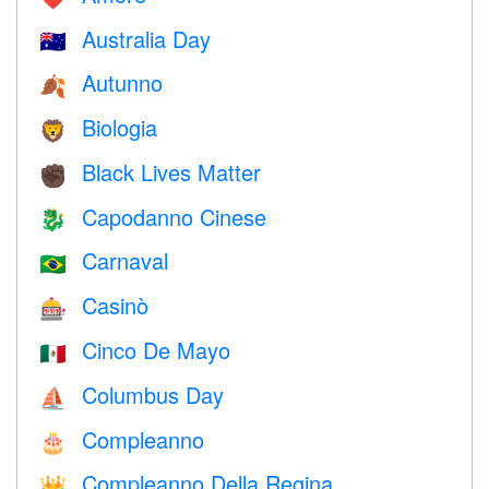
Australia Day
🇦🇺
Autunno
🍂
Biologia
🦁
Black Lives Matter
✊🏿
Capodanno Cinese
🐉
Carnaval
🇧🇷
Casinò
🎰
Cinco De Mayo
🇲🇽
Columbus Day
⛵️
Compleanno
🎂
Compleanno Della Regina
👑