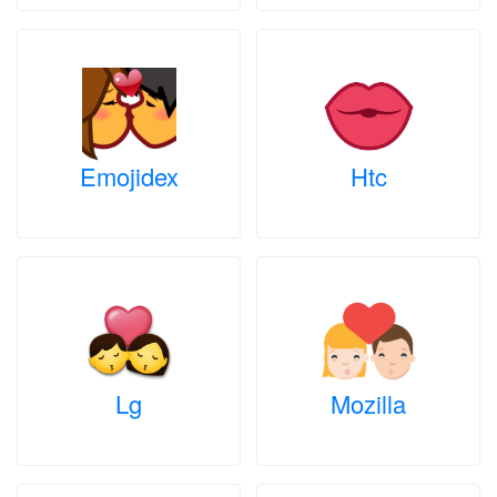
Emojidex
Htc
Lg
Mozilla