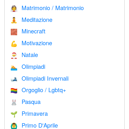
Matrimonio / Matrimonio
👰
Meditazione
🧘
Minecraft
🧱
Motivazione
💪
Natale
🎅
Olimpiadi
🏊
Olimpiadi Invernali
🎿
Orgoglio / Lgbtq+
🏳️‍🌈
Pasqua
🐰
Primavera
🌱
Primo D'Aprile
🙆‍♂️