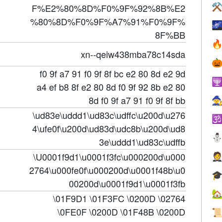
⚒
F%E2%80%8D%F0%9F%92%8B%E2
%80%8D%F0%9F%A7%91%F0%9F%

8F%BB

xn--qeiw438mba78c14sda

f0 9f a7 91 f0 9f 8f bc e2 80 8d e2 9d

a4 ef b8 8f e2 80 8d f0 9f 92 8b e2 80
8d f0 9f a7 91 f0 9f 8f bb

\ud83e\uddd1\ud83c\udffc\u200d\u276

4\ufe0f\u200d\ud83d\udc8b\u200d\ud8
3e\uddd1\ud83c\udffb
\U0001f9d1\u0001f3fc\u000200d\u000

2764\u000fe0f\u000200d\u0001f48b\u0

00200d\u0001f9d1\u0001f3fb

\01F9D1 \01F3FC \0200D \02764
\0FE0F \0200D \01F48B \0200D
