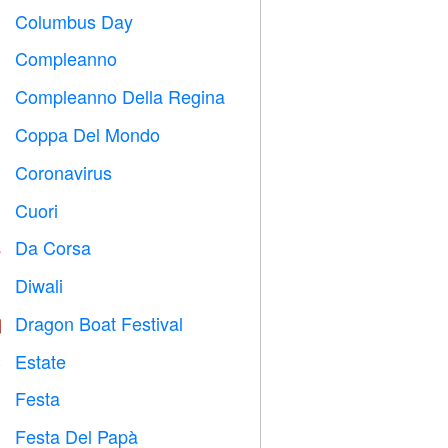
Columbus Day
️
Compleanno

Compleanno Della Regina

Coppa Del Mondo
⚽
Coronavirus

Cuori

Da Corsa

Diwali

Dragon Boat Festival

Estate
️
Festa

Festa Del Papà
