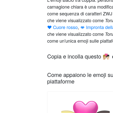
carnagione chiara è una modifica
come sequenza di caratteri ZW
che viene visualizzato come
Tona
❤️ Cuore rosso
,
💋 Impronta del
che viene visualizzato come
Tona
come un'unica emoji sulle piatta
Copia e incolla questo
🧑🏼‍❤️‍💋‍🧑🏻
Come appaiono le emoji su 
piattaforme