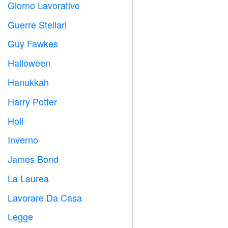
Giorno Lavorativo
️
Guerre Stellari

Guy Fawkes

Halloween

Hanukkah

Harry Potter

Holi

Inverno
⛄
James Bond

La Laurea

Lavorare Da Casa

Legge
