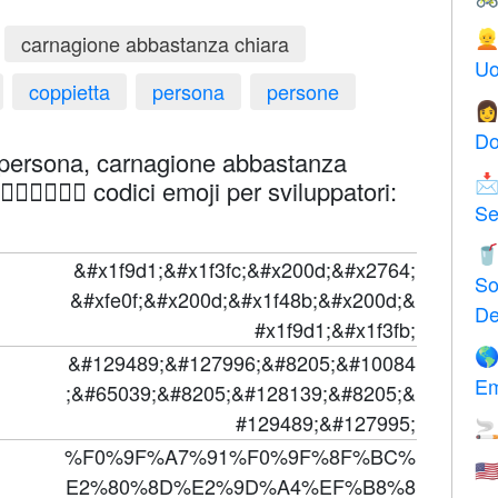

carnagione abbastanza chiara
Uo
coppietta
persona
persone

Do
, persona, carnagione abbastanza

‍❤️‍💋‍🧑🏻 codici emoji per sviluppatori:
Se

&#x1f9d1;&#x1f3fc;&#x200d;&#x2764;
So
&#xfe0f;&#x200d;&#x1f48b;&#x200d;&
De
#x1f9d1;&#x1f3fb;

&#129489;&#127996;&#8205;&#10084
Em
;&#65039;&#8205;&#128139;&#8205;&
#129489;&#127995;

%F0%9F%A7%91%F0%9F%8F%BC%
🇺
E2%80%8D%E2%9D%A4%EF%B8%8