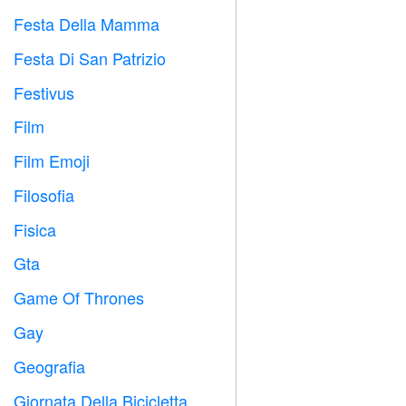
Festa Della Mamma

Festa Di San Patrizio
️
Festivus

Film

Film Emoji

Filosofia

Fisica

Gta

Game Of Thrones
️
Gay

Geografia

Giornata Della Bicicletta
