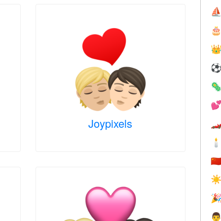
⛵




Joypixels


🇨
☀

