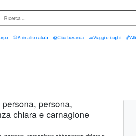
orpo
🐶
Animali e natura
🍩
Cibo bevanda
🚗
Viaggi e luoghi
🏀
Att
: persona, persona,
za chiara e carnagione
na, persona, carnagione abbastanza chiara e