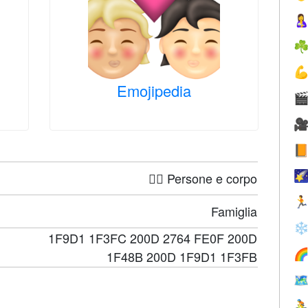

☘

Emojipedia




🤦‍♀️ Persone e corpo

Famiglia
❄
1F9D1 1F3FC 200D 2764 FE0F 200D

1F48B 200D 1F9D1 1F3FB

