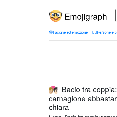
Emojigraph
😃
Faccine ed emozione
🤦‍♀️
Persone e c
Bacio tra coppia
🧑🏼‍❤️‍💋‍🧑🏻
carnagione abbastan
chiara
L'emoji Bacio tra coppia: perso