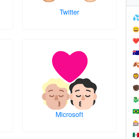
Twitter


❤️
🇦


✊

🇧
Microsoft

🇲