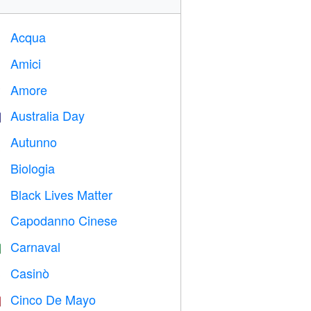
Acqua

Amici

Amore
️
Australia Day

Autunno

Biologia

Black Lives Matter

Capodanno Cinese

Carnaval

Casinò

Cinco De Mayo
