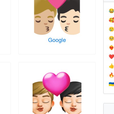



Google

❤️‍
❤


🇺