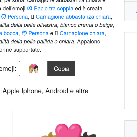
 dell'emoji
💏 Bacio tra coppia
ed è creata
J
🧑 Persona
,
🏼 Carnagione abbastanza chiara
,
,
lità della pelle olivastra, bianco crema o beige
la bocca
,
🧑 Persona
e
🏻 Carnagione chiara
,
. Appaiono
lità della pelle pallida o chiara
forme supportate.
emoji:
Copia
Apple Iphone, Android e altre