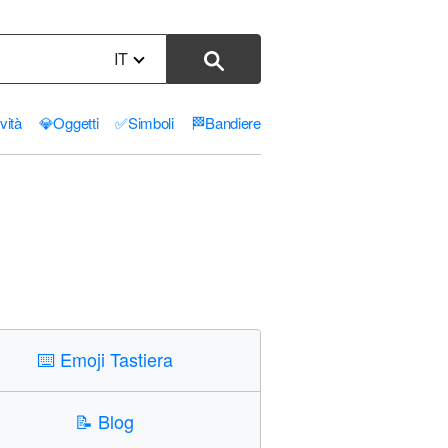
IT
ività
💎
Oggetti
✅
Simboli
🏁
Bandiere
⌨️
Emoji Tastiera
📝
Blog