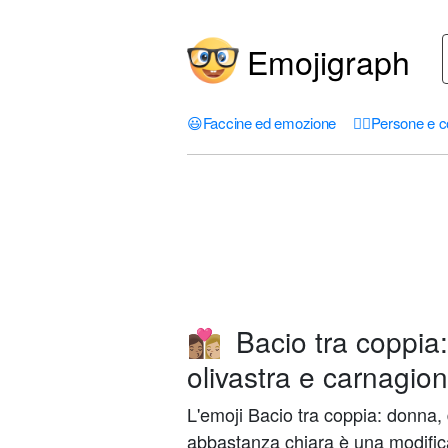
Emojigraph
😃
Faccine ed emozione
🤦‍♀️
Persone e c
Bacio tra coppia
👩🏽‍❤️‍💋‍👩🏼
olivastra e carnagio
L'emoji Bacio tra coppia: donna,
abbastanza chiara è una modific