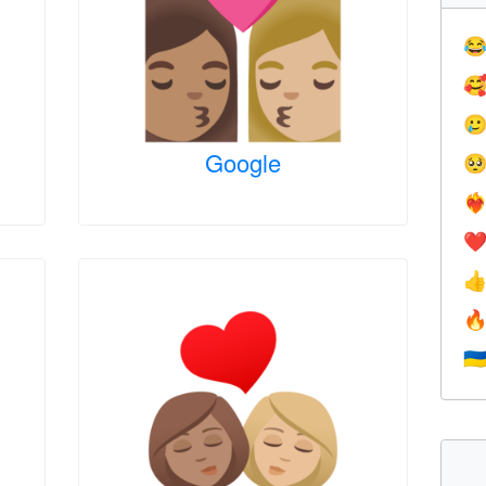



Google

❤️‍
❤


🇺