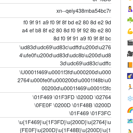

xn--qeiy438mba54bc7r
☘
f0 9f 91 a9 f0 9f 8f bd e2 80 8d e2 9d
a4 ef b8 8f e2 80 8d f0 9f 92 8b e2 80

8d f0 9f 91 a9 f0 9f 8f bc

\ud83d\udc69\ud83c\udffd\u200d\u276

4\ufe0f\u200d\ud83d\udc8b\u200d\ud8
3d\udc69\ud83c\udffc

\U0001f469\u0001f3fd\u000200d\u000

2764\u000fe0f\u000200d\u0001f48b\u0
00200d\u0001f469\u0001f3fc

\01F469 \01F3FD \0200D \02764
❄
\0FE0F \0200D \01F48B \0200D

\01F469 \01F3FC

\u{1F469}\u{1F3FD}\u{200D}\u{2764}\u
{FE0F}\u{200D}\u{1F48B}\u{200D}\u{1
