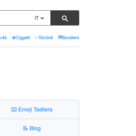
IT
ività
💎
Oggetti
✅
Simboli
🏁
Bandiere
⌨️
Emoji Tastiera
📝
Blog