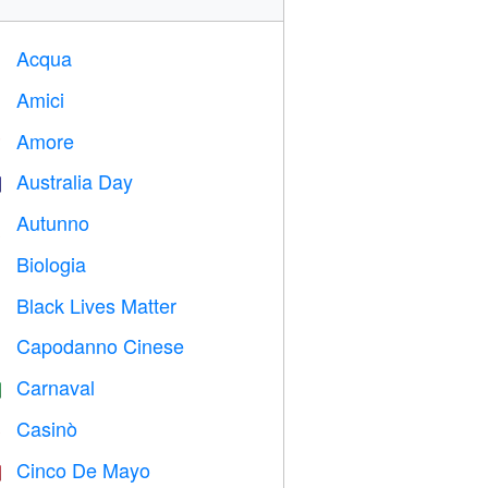
Acqua

Amici

Amore
️
Australia Day

Autunno

Biologia

Black Lives Matter

Capodanno Cinese

Carnaval

Casinò

Cinco De Mayo
