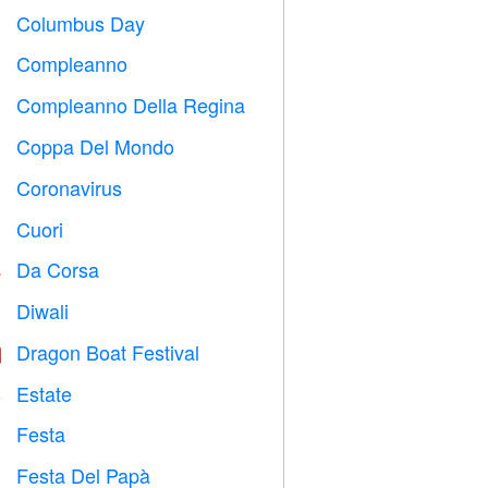
Columbus Day
️
Compleanno

Compleanno Della Regina

Coppa Del Mondo
⚽
Coronavirus

Cuori

Da Corsa

Diwali

Dragon Boat Festival

Estate
️
Festa

Festa Del Papà
