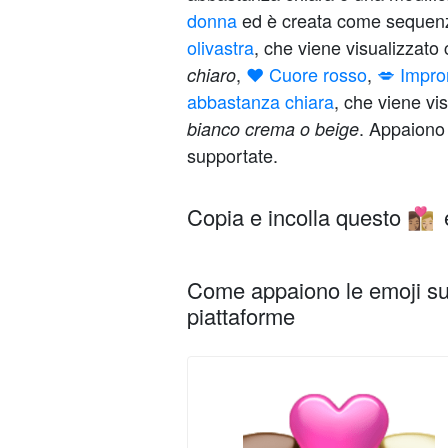
donna
ed è creata come sequenz
olivastra
, che viene visualizzat
,
❤️ Cuore rosso
,
💋 Impro
chiaro
abbastanza chiara
, che viene v
. Appaiono
bianco crema o beige
supportate.
Copia e incolla questo
👩🏽‍❤️‍💋‍👩🏼
Come appaiono le emoji su 
piattaforme