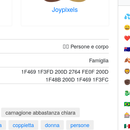
Joypixels


❤️
🤦‍♀️ Persone e corpo
🇦
Famiglia

1F469 1F3FD 200D 2764 FE0F 200D

1F48B 200D 1F469 1F3FC
✊

🇧
carnagione abbastanza chiara

a
coppietta
donna
persone
🇲