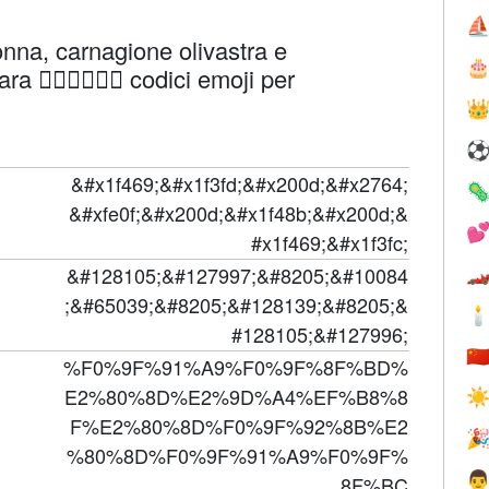
⛵
onna, carnagione olivastra e

👩🏽‍❤️‍💋‍👩🏼 codici emoji per

&#x1f469;&#x1f3fd;&#x200d;&#x2764;

&#xfe0f;&#x200d;&#x1f48b;&#x200d;&

#x1f469;&#x1f3fc;
&#128105;&#127997;&#8205;&#10084

;&#65039;&#8205;&#128139;&#8205;&

#128105;&#127996;
🇨
%F0%9F%91%A9%F0%9F%8F%BD%
E2%80%8D%E2%9D%A4%EF%B8%8
☀
F%E2%80%8D%F0%9F%92%8B%E2

%80%8D%F0%9F%91%A9%F0%9F%

8F%BC