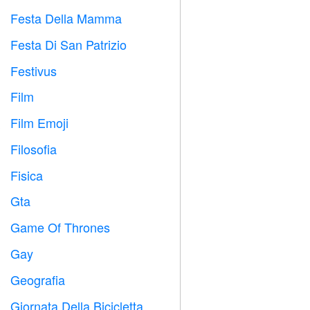
Festa Della Mamma

Festa Di San Patrizio
️
Festivus

Film

Film Emoji

Filosofia

Fisica

Gta

Game Of Thrones
️
Gay

Geografia

Giornata Della Bicicletta
