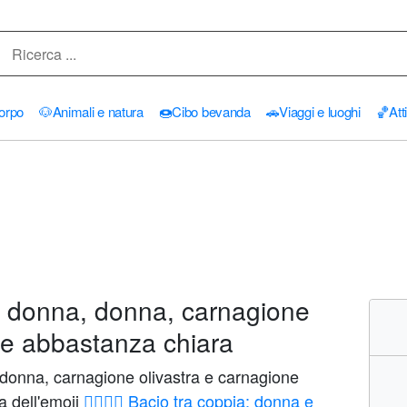
orpo
🐶
Animali e natura
🍩
Cibo bevanda
🚗
Viaggi e luoghi
🏀
Att
: donna, donna, carnagione
ne abbastanza chiara
 donna, carnagione olivastra e carnagione
a dell'emoji
👩‍❤️‍💋‍👩 Bacio tra coppia: donna e