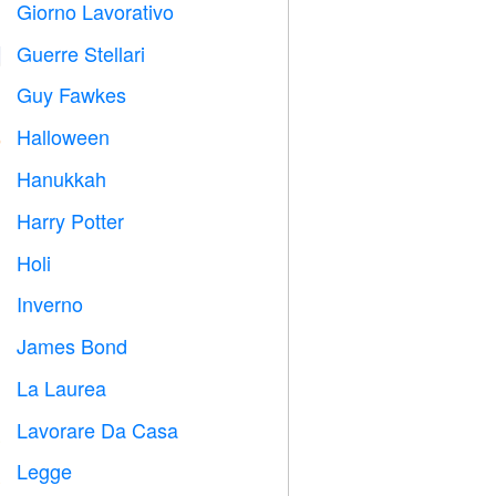
Giorno Lavorativo
️
Guerre Stellari

Guy Fawkes

Halloween

Hanukkah

Harry Potter

Holi

Inverno
⛄
James Bond

La Laurea

Lavorare Da Casa

Legge
