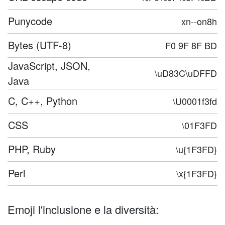
Punycode
xn--on8h
Bytes (UTF-8)
F0 9F 8F BD
JavaScript, JSON,
\uD83C\uDFFD
Java
C, C++, Python
\U0001f3fd
CSS
\01F3FD
PHP, Ruby
\u{1F3FD}
Perl
\x{1F3FD}
Emoji l'inclusione e la diversità: