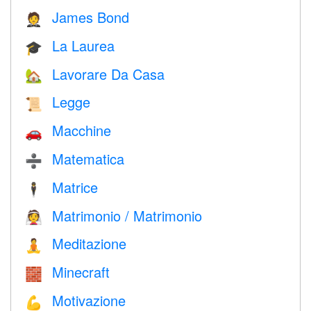
James Bond
🤵
La Laurea
🎓
Lavorare Da Casa
🏡
Legge
📜
Macchine
🚗
Matematica
➗
Matrice
🕴️
Matrimonio / Matrimonio
👰
Meditazione
🧘
Minecraft
🧱
Motivazione
💪