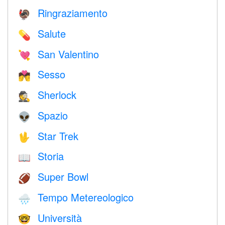
Ringraziamento
🦃
Salute
💊
San Valentino
💘
Sesso
💏
Sherlock
🕵️
Spazio
👽
Star Trek
🖖
Storia
📖
Super Bowl
🏈
Tempo Metereologico
🌧
Università
🤓