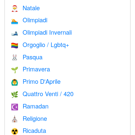
Natale
🎅
Olimpiadi
🏊
Olimpiadi Invernali
🎿
Orgoglio / Lgbtq+
🏳️‍🌈
Pasqua
🐰
Primavera
🌱
Primo D'Aprile
🙆‍♂️
Quattro Venti / 420
🌿
Ramadan
☪️
Religione
⛪️
Ricaduta
☢️