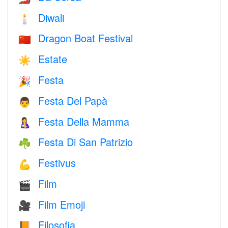
Diwali
🕯
Dragon Boat Festival
🇨🇳
Estate
☀️
Festa
🎉
Festa Del Papà
👨
Festa Della Mamma
🤱
Festa Di San Patrizio
☘️
Festivus
💪
Film
🎬
Film Emoji
🎥
Filosofia
📙