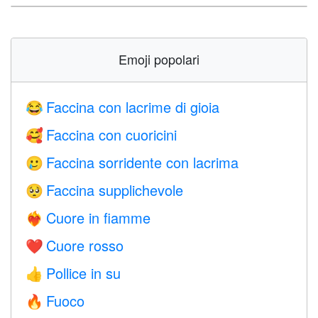
Emoji popolari
Faccina con lacrime di gioia
😂
Faccina con cuoricini
🥰
Faccina sorridente con lacrima
🥲
Faccina supplichevole
🥺
Cuore in fiamme
❤️‍🔥
Cuore rosso
❤️
Pollice in su
👍
Fuoco
🔥