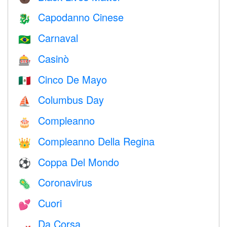
Capodanno Cinese
🐉
Carnaval
🇧🇷
Casinò
🎰
Cinco De Mayo
🇲🇽
Columbus Day
⛵️
Compleanno
🎂
Compleanno Della Regina
👑
Coppa Del Mondo
⚽
Coronavirus
🦠
Cuori
💕
Da Corsa
🏎