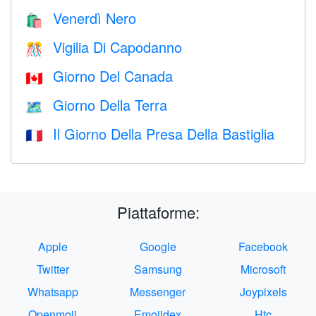
Venerdì Nero
🛍
Vigilia Di Capodanno
🎊
Giorno Del Canada
🇨🇦
Giorno Della Terra
🗺️
Il Giorno Della Presa Della Bastiglia
🇫🇷
Piattaforme:
Apple
Google
Facebook
Twitter
Samsung
Microsoft
Whatsapp
Messenger
Joypixels
Openmoji
Emojidex
Htc