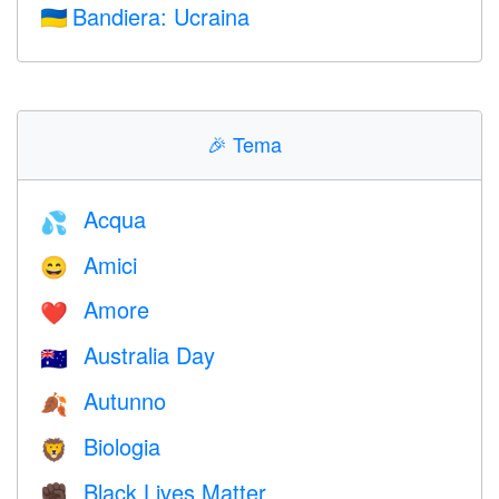
Bandiera: Ucraina
🇺🇦
🎉
Tema
Acqua
💦
Amici
😄
Amore
❤️️
Australia Day
🇦🇺
Autunno
🍂
Biologia
🦁
Black Lives Matter
✊🏿