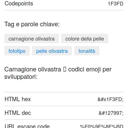
Codepoints
1F3FD
Tag e parole chiave:
carnagione olivastra
colore della pelle
fototipo
pelle olivastra
tonalità
Carnagione olivastra 🏽 codici emoji per
sviluppatori:
HTML hex
&#x1F3FD;
HTML dec
&#127997;
URL escape code
%F0%9F%8F%BD