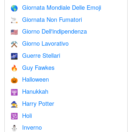
Giornata Mondiale Delle Emoji
🌎
Giornata Non Fumatori
🚬
Giorno Dell'indipendenza
🇺🇸
Giorno Lavorativo
⚒️
Guerre Stellari
🌌
Guy Fawkes
🔥
Halloween
🎃
Hanukkah
🕎
Harry Potter
🧙
Holi
🕉
Inverno
⛄