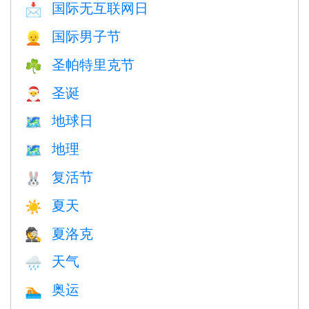
国际无互联网日
📩
国际男子节
👱
圣帕特里克节
☘️
圣诞
🎅
地球日
🗺️
地理
🗺
复活节
🐰
夏天
☀️
夏洛克
🕵️
天气
🌧
奥运
🏊