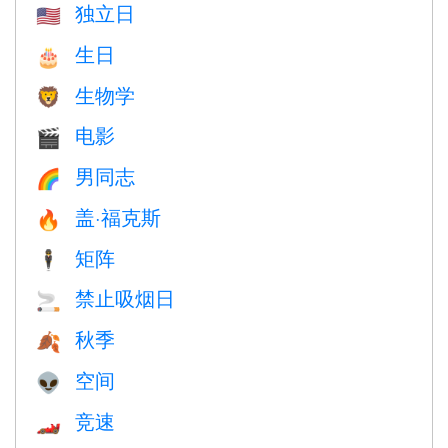
独立日
🇺🇸
生日
🎂
生物学
🦁
电影
🎬
男同志
🌈
盖·福克斯
🔥
矩阵
🕴️
禁止吸烟日
🚬
秋季
🍂
空间
👽
竞速
🏎