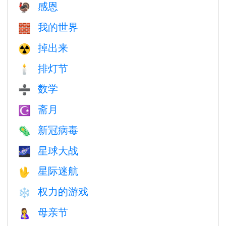
感恩
🦃
我的世界
🧱
掉出来
☢️
排灯节
🕯
数学
➗
斋月
☪️
新冠病毒
🦠
星球大战
🌌
星际迷航
🖖
权力的游戏
❄️
母亲节
🤱