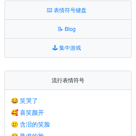
⌨️
表情符号键盘
📝
Blog
🕹️
集中游戏
流行表情符号
笑哭了
😂
喜笑颜开
🥰
含泪的笑脸
🥲
恳求的脸