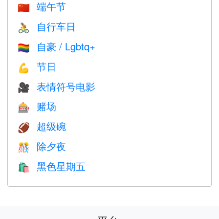
端午节
🇨🇳
自行车日
🚴
自豪 / Lgbtq+
🏳️‍🌈
节日
💪
表情符号电影
🎥
赌场
🎰
超级碗
🏈
除夕夜
🎊
黑色星期五
🛍