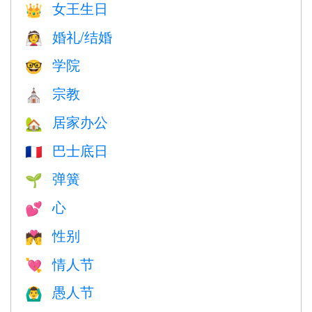
女王生日
👑
婚礼/结婚
👰
学院
🤓
宗教
⛪️
居家办公
🏡
巴士底日
🇫🇷
弹簧
🌱
心
💕
性别
💏
情人节
💘
愚人节
🙆‍♂️