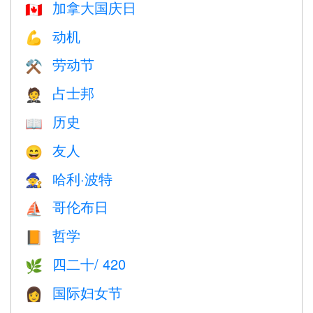
加拿大国庆日
🇨🇦
动机
💪
劳动节
⚒️
占士邦
🤵
历史
📖
友人
😄
哈利·波特
🧙
哥伦布日
⛵️
哲学
📙
四二十/ 420
🌿
国际妇女节
👩