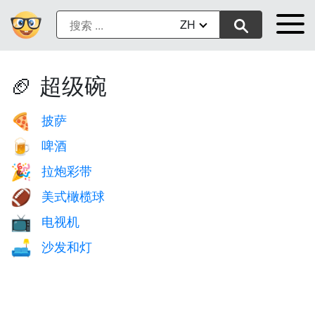
ZH
🏈 超级碗
披萨
🍕
啤酒
🍺
拉炮彩带
🎉
美式橄榄球
🏈
电视机
📺
沙发和灯
🛋️