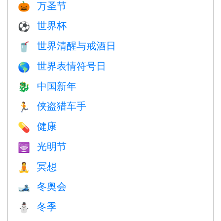
万圣节
🎃
世界杯
⚽
世界清醒与戒酒日
🥤
世界表情符号日
🌎
中国新年
🐉
侠盗猎车手
🏃
健康
💊
光明节
🕎
冥想
🧘
冬奥会
🎿
冬季
⛄