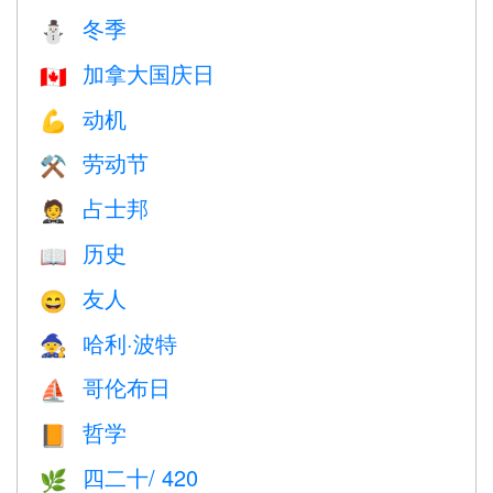
冬季
⛄
加拿大国庆日
🇨🇦
动机
💪
劳动节
⚒️
占士邦
🤵
历史
📖
友人
😄
哈利·波特
🧙
哥伦布日
⛵️
哲学
📙
四二十/ 420
🌿