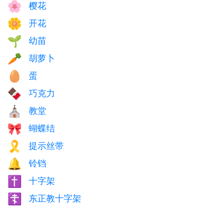
樱花
🌸
开花
🌼
幼苗
🌱
胡萝卜
🥕
蛋
🥚
巧克力
🍫
教堂
⛪
蝴蝶结
🎀
提示丝带
🎗️
铃铛
🔔
十字架
✝️
东正教十字架
☦️