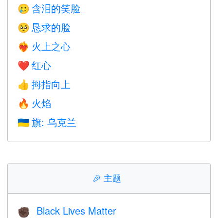
含泪的笑脸
🥲
恳求的脸
🥺
火上之心
❤️‍🔥
红心
❤️
拇指向上
👍
火焰
🔥
旗: 乌克兰
🇺🇦
🎉
主题
Black Lives Matter
✊🏿