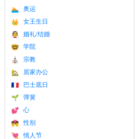
奥运
🏊
女王生日
👑
婚礼/结婚
👰
学院
🤓
宗教
⛪️
居家办公
🏡
巴士底日
🇫🇷
弹簧
🌱
心
💕
性别
💏
情人节
💘