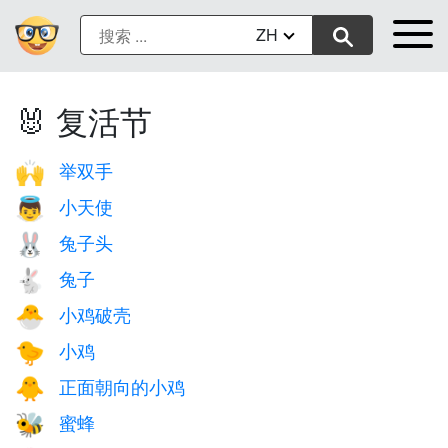
ZH
🐰 复活节
举双手
🙌
小天使
👼
兔子头
🐰
兔子
🐇
小鸡破壳
🐣
小鸡
🐤
正面朝向的小鸡
🐥
蜜蜂
🐝