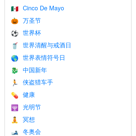
Cinco De Mayo
🇲🇽
万圣节
🎃
世界杯
⚽
世界清醒与戒酒日
🥤
世界表情符号日
🌎
中国新年
🐉
侠盗猎车手
🏃
健康
💊
光明节
🕎
冥想
🧘
冬奥会
🎿