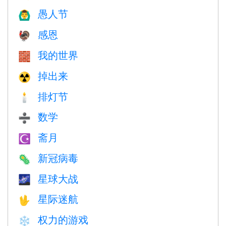
愚人节
🙆‍♂️
感恩
🦃
我的世界
🧱
掉出来
☢️
排灯节
🕯
数学
➗
斋月
☪️
新冠病毒
🦠
星球大战
🌌
星际迷航
🖖
权力的游戏
❄️