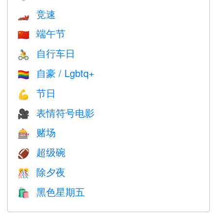
竞速
🏎
端午节
🇨🇳
自行车日
🚴
自豪 / Lgbtq+
🏳️‍🌈
节日
💪
表情符号电影
🎥
赌场
🎰
超级碗
🏈
除夕夜
🎊
黑色星期五
🛍