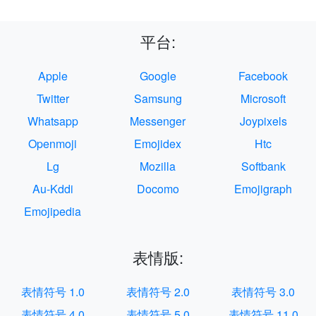
平台:
Apple
Google
Facebook
Twitter
Samsung
Microsoft
Whatsapp
Messenger
Joypixels
Openmoji
Emojidex
Htc
Lg
Mozilla
Softbank
Au-Kddi
Docomo
Emojigraph
Emojipedia
表情版:
表情符号 1.0
表情符号 2.0
表情符号 3.0
表情符号 4.0
表情符号 5.0
表情符号 11.0