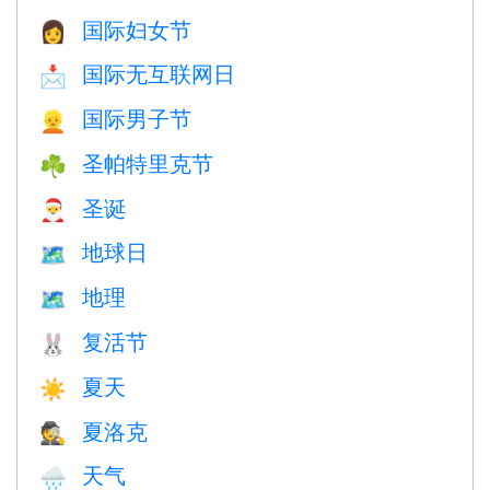
国际妇女节
👩
国际无互联网日
📩
国际男子节
👱
圣帕特里克节
☘️
圣诞
🎅
地球日
🗺️
地理
🗺
复活节
🐰
夏天
☀️
夏洛克
🕵️
天气
🌧