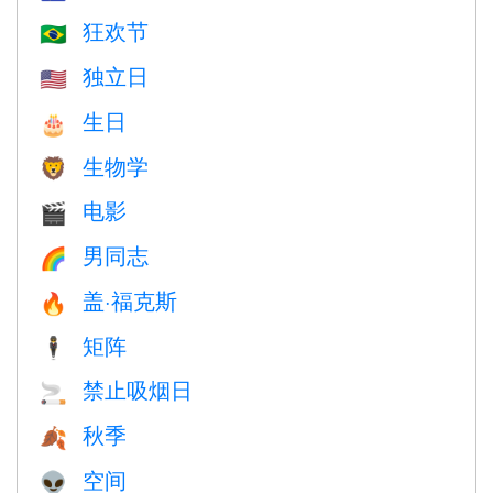
狂欢节
🇧🇷
独立日
🇺🇸
生日
🎂
生物学
🦁
电影
🎬
男同志
🌈
盖·福克斯
🔥
矩阵
🕴️
禁止吸烟日
🚬
秋季
🍂
空间
👽