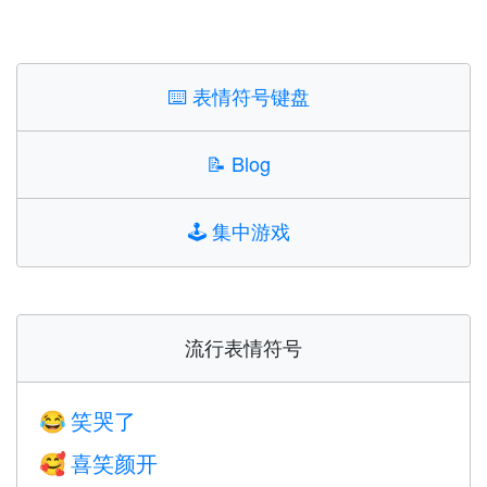
⌨️
表情符号键盘
📝
Blog
🕹️
集中游戏
流行表情符号
笑哭了
😂
喜笑颜开
🥰