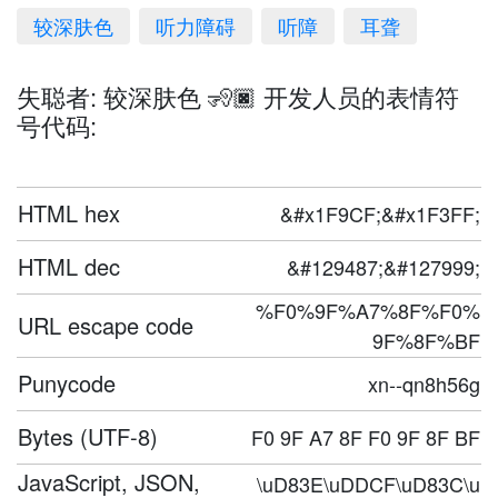
较深肤色
听力障碍
听障
耳聋
失聪者: 较深肤色 🧏🏿 开发人员的表情符
号代码:
HTML hex
&#x1F9CF;&#x1F3FF;
HTML dec
&#129487;&#127999;
%F0%9F%A7%8F%F0%
URL escape code
9F%8F%BF
Punycode
xn--qn8h56g
Bytes (UTF-8)
F0 9F A7 8F F0 9F 8F BF
JavaScript, JSON,
\uD83E\uDDCF\uD83C\u