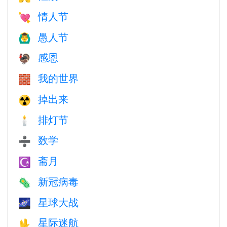
情人节
💘
愚人节
🙆‍♂️
感恩
🦃
我的世界
🧱
掉出来
☢️
排灯节
🕯
数学
➗
斋月
☪️
新冠病毒
🦠
星球大战
🌌
星际迷航
🖖