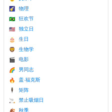
物理
🌠
狂欢节
🇧🇷
独立日
🇺🇸
生日
🎂
生物学
🦁
电影
🎬
男同志
🌈
盖·福克斯
🔥
矩阵
🕴️
禁止吸烟日
🚬
秋季
🍂