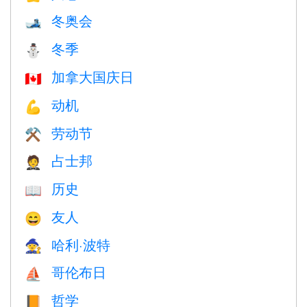
冬奥会
🎿
冬季
⛄
加拿大国庆日
🇨🇦
动机
💪
劳动节
⚒️
占士邦
🤵
历史
📖
友人
😄
哈利·波特
🧙
哥伦布日
⛵️
哲学
📙