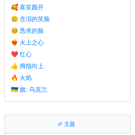
喜笑颜开
🥰
含泪的笑脸
🥲
恳求的脸
🥺
火上之心
❤️‍🔥
红心
❤️
拇指向上
👍
火焰
🔥
旗: 乌克兰
🇺🇦
🎉
主题