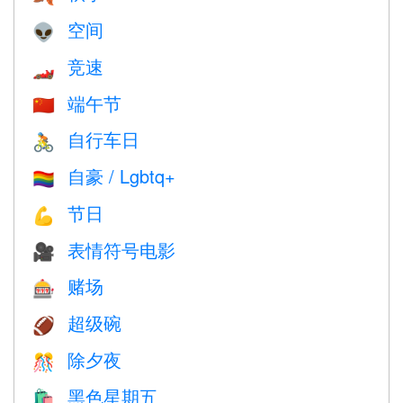
空间
👽
竞速
🏎
端午节
🇨🇳
自行车日
🚴
自豪 / Lgbtq+
🏳️‍🌈
节日
💪
表情符号电影
🎥
赌场
🎰
超级碗
🏈
除夕夜
🎊
黑色星期五
🛍