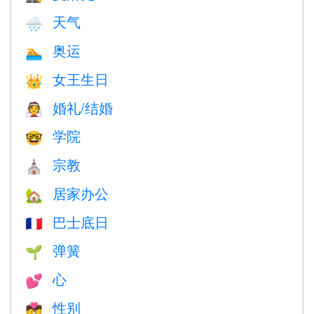
天气
🌧
奥运
🏊
女王生日
👑
婚礼/结婚
👰
学院
🤓
宗教
⛪️
居家办公
🏡
巴士底日
🇫🇷
弹簧
🌱
心
💕
性别
💏