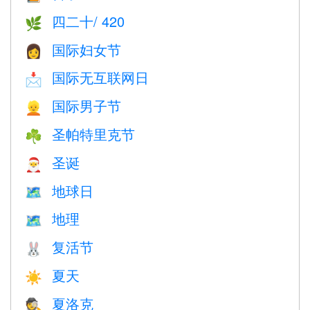
四二十/ 420
🌿
国际妇女节
👩
国际无互联网日
📩
国际男子节
👱
圣帕特里克节
☘️
圣诞
🎅
地球日
🗺️
地理
🗺
复活节
🐰
夏天
☀️
夏洛克
🕵️