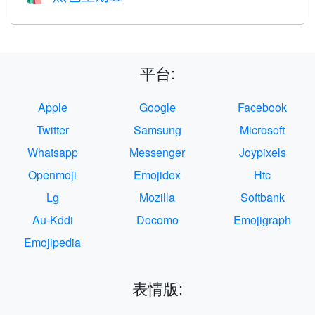
平台:
Apple
Google
Facebook
Twitter
Samsung
Microsoft
Whatsapp
Messenger
Joypixels
Openmoji
Emojidex
Htc
Lg
Mozilla
Softbank
Au-Kddi
Docomo
Emojigraph
Emojipedia
表情版: