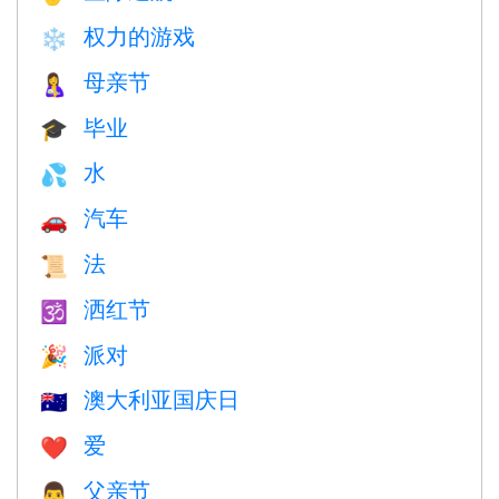
权力的游戏
❄️
母亲节
🤱
毕业
🎓
水
💦
汽车
🚗
法
📜
洒红节
🕉
派对
🎉
澳大利亚国庆日
🇦🇺
爱
❤️️
父亲节
👨