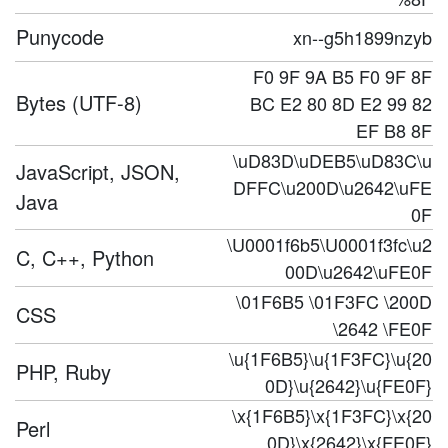
Punycode
xn--g5h1899nzyb
F0 9F 9A B5 F0 9F 8F
Bytes (UTF-8)
BC E2 80 8D E2 99 82
EF B8 8F
\uD83D\uDEB5\uD83C\u
JavaScript, JSON,
DFFC\u200D\u2642\uFE
Java
0F
\U0001f6b5\U0001f3fc\u2
C, C++, Python
00D\u2642\uFE0F
\01F6B5 \01F3FC \200D
CSS
\2642 \FE0F
\u{1F6B5}\u{1F3FC}\u{20
PHP, Ruby
0D}\u{2642}\u{FE0F}
\x{1F6B5}\x{1F3FC}\x{20
Perl
0D}\x{2642}\x{FE0F}