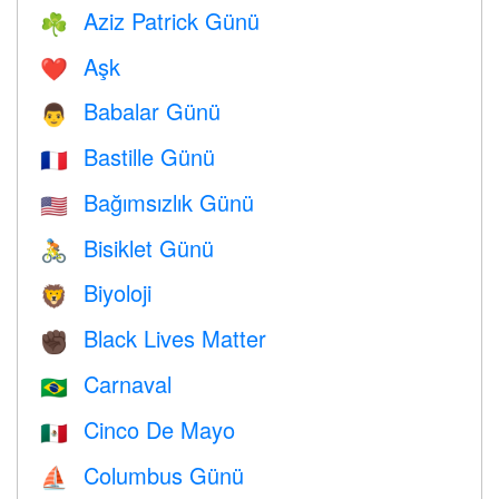
Aziz Patrick Günü
☘️
Aşk
❤️️
Babalar Günü
👨
Bastille Günü
🇫🇷
Bağımsızlık Günü
🇺🇸
Bisiklet Günü
🚴
Biyoloji
🦁
Black Lives Matter
✊🏿
Carnaval
🇧🇷
Cinco De Mayo
🇲🇽
Columbus Günü
⛵️