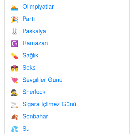
Olimpiyatlar
🏊
Parti
🎉
Paskalya
🐰
Ramazan
☪️
Sağlık
💊
Seks
💏
Sevgililer Günü
💘
Sherlock
🕵️
Sigara İçilmez Günü
🚬
Sonbahar
🍂
Su
💦