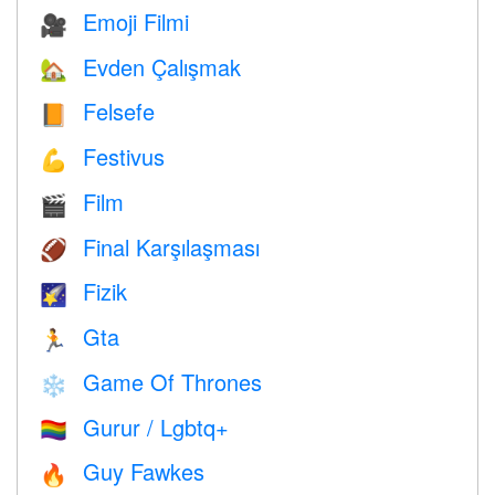
Emoji Filmi
🎥
Evden Çalışmak
🏡
Felsefe
📙
Festivus
💪
Film
🎬
Final Karşılaşması
🏈
Fizik
🌠
Gta
🏃
Game Of Thrones
❄️
Gurur / Lgbtq+
🏳️‍🌈
Guy Fawkes
🔥