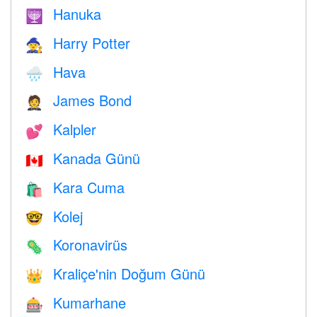
Hanuka
🕎
Harry Potter
🧙
Hava
🌧
James Bond
🤵
Kalpler
💕
Kanada Günü
🇨🇦
Kara Cuma
🛍
Kolej
🤓
Koronavirüs
🦠
Kraliçe'nin Doğum Günü
👑
Kumarhane
🎰