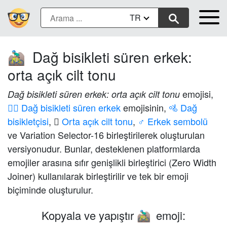
TR
Dağ bisikleti süren erkek:
🚵🏼‍♂️
orta açık cilt tonu
emojisi,
Dağ bisikleti süren erkek: orta açık cilt tonu
🚵‍♂️ Dağ bisikleti süren erkek
emojisinin,
🚵 Dağ
bisikletçisi
,
🏼 Orta açık cilt tonu
,
♂️ Erkek sembolü
ve Variation Selector-16 birleştirilerek oluşturulan
versiyonudur. Bunlar, desteklenen platformlarda
emojiler arasına sıfır genişlikli birleştirici (Zero Width
Joiner) kullanılarak birleştirilir ve tek bir emoji
biçiminde oluşturulur.
Kopyala ve yapıştır
emoji:
🚵🏼‍♂️