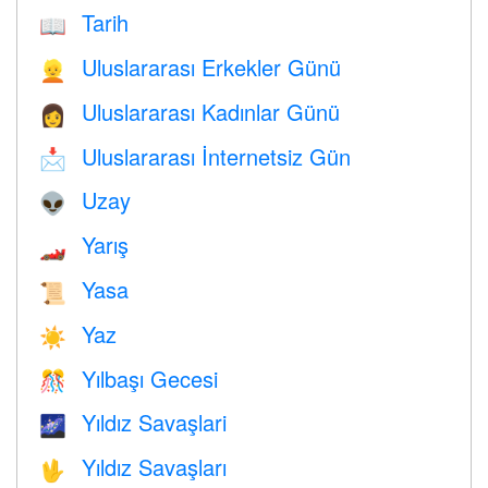
Tarih
📖
Uluslararası Erkekler Günü
👱
Uluslararası Kadınlar Günü
👩
Uluslararası İnternetsiz Gün
📩
Uzay
👽
Yarış
🏎
Yasa
📜
Yaz
☀️
Yılbaşı Gecesi
🎊
Yıldız Savaşlari
🌌
Yıldız Savaşları
🖖