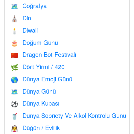
Coğrafya
🗺
Din
⛪️
Diwali
🕯
Doğum Günü
🎂
Dragon Bot Festivali
🇨🇳
Dört Yirmi / 420
🌿
Dünya Emoji Günü
🌎
Dünya Günü
🗺️
Dünya Kupası
⚽
Dünya Sobriety Ve Alkol Kontrolü Günü
🥤
Düğün / Evlilik
👰