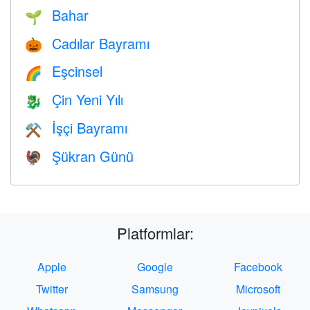
Bahar
🌱
Cadılar Bayramı
🎃
Eşcinsel
🌈
Çin Yeni Yılı
🐉
İşçi Bayramı
⚒️
Şükran Günü
🦃
Platformlar:
Apple
Google
Facebook
Twitter
Samsung
Microsoft