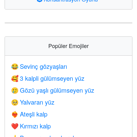
Popüler Emojiler
Sevinç gözyaşları
😂
3 kalpli gülümseyen yüz
🥰
Gözü yaşlı gülümseyen yüz
🥲
Yalvaran yüz
🥺
Ateşli kalp
❤️‍🔥
Kırmızı kalp
❤️