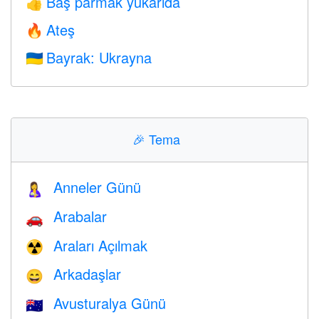
Baş parmak yukarıda
👍
Ateş
🔥
Bayrak: Ukrayna
🇺🇦
🎉
Tema
Anneler Günü
🤱
Arabalar
🚗
Araları Açılmak
☢️
Arkadaşlar
😄
Avusturalya Günü
🇦🇺