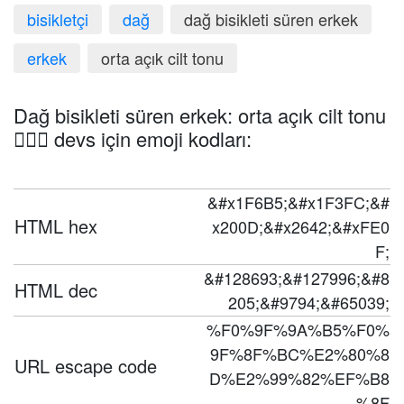
bisikletçi
dağ
dağ bisikleti süren erkek
erkek
orta açık cilt tonu
Dağ bisikleti süren erkek: orta açık cilt tonu
🚵🏼‍♂️ devs için emoji kodları:
&#x1F6B5;&#x1F3FC;&#
HTML hex
x200D;&#x2642;&#xFE0
F;
&#128693;&#127996;&#8
HTML dec
205;&#9794;&#65039;
%F0%9F%9A%B5%F0%
9F%8F%BC%E2%80%8
URL escape code
D%E2%99%82%EF%B8
%8F