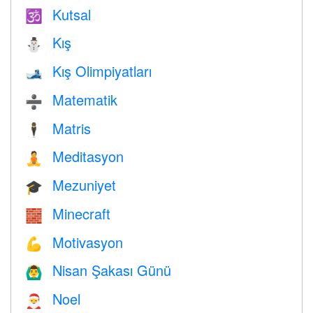
Kutsal
🕉
Kış
⛄
Kış Olimpiyatları
🎿
Matematik
➗
Matris
🕴️
Meditasyon
🧘
Mezuniyet
🎓
Minecraft
🧱
Motivasyon
💪
Nisan Şakası Günü
🙆‍♂️
Noel
🎅