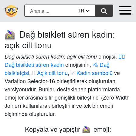
TR
Dağ bisikleti süren kadın:
🚵🏻‍♀️
açık cilt tonu
emojisi,
🚵‍♀️
Dağ bisikleti süren kadın: açık cilt tonu
Dağ bisikleti süren kadın
emojisinin,
🚵 Dağ
bisikletçisi
,
🏻 Açık cilt tonu
,
♀️ Kadın sembolü
ve
Variation Selector-16 birleştirilerek oluşturulan
versiyonudur. Bunlar, desteklenen platformlarda
emojiler arasına sıfır genişlikli birleştirici (Zero Width
Joiner) kullanılarak birleştirilir ve tek bir emoji
biçiminde oluşturulur.
Kopyala ve yapıştır
emoji:
🚵🏻‍♀️