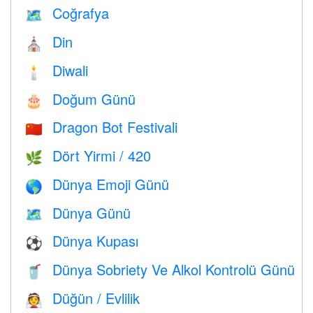
Coğrafya
🗺
Din
⛪️
Diwali
🕯
Doğum Günü
🎂
Dragon Bot Festivali
🇨🇳
Dört Yirmi / 420
🌿
Dünya Emoji Günü
🌎
Dünya Günü
🗺️
Dünya Kupası
⚽
Dünya Sobriety Ve Alkol Kontrolü Günü
🥤
Düğün / Evlilik
👰