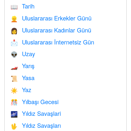
Tarih
📖
Uluslararası Erkekler Günü
👱
Uluslararası Kadınlar Günü
👩
Uluslararası İnternetsiz Gün
📩
Uzay
👽
Yarış
🏎
Yasa
📜
Yaz
☀️
Yılbaşı Gecesi
🎊
Yıldız Savaşlari
🌌
Yıldız Savaşları
🖖