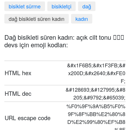
bisiklet sürme
bisikletçi
dağ
dağ bisikleti süren kadın
kadın
Dağ bisikleti süren kadın: açık cilt tonu 🚵🏻‍♀️
devs için emoji kodları:
&#x1F6B5;&#x1F3FB;&#
HTML hex
x200D;&#x2640;&#xFE0
F;
&#128693;&#127995;&#8
HTML dec
205;&#9792;&#65039;
%F0%9F%9A%B5%F0%
9F%8F%BB%E2%80%8
URL escape code
D%E2%99%80%EF%B8
%8F