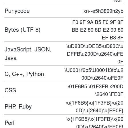
Punycode
xn--e5h3899n2yb
F0 9F 9A B5 F0 9F 8F
Bytes (UTF-8)
BB E2 80 8D E2 99 80
EF B8 8F
\uD83D\uDEB5\uD83C\u
JavaScript, JSON,
DFFB\u200D\u2640\uFE
Java
0F
\U0001f6b5\U0001f3fb\u2
C, C++, Python
00D\u2640\uFE0F
\01F6B5 \01F3FB \200D
CSS
\2640 \FE0F
\u{1F6B5}\u{1F3FB}\u{20
PHP, Ruby
0D}\u{2640}\u{FE0F}
\x{1F6B5}\x{1F3FB}\x{20
Perl
0D}\x{2640}\x{FE0F}