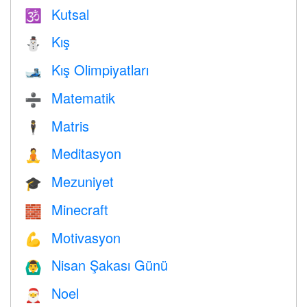
Kutsal
🕉
Kış
⛄
Kış Olimpiyatları
🎿
Matematik
➗
Matris
🕴️
Meditasyon
🧘
Mezuniyet
🎓
Minecraft
🧱
Motivasyon
💪
Nisan Şakası Günü
🙆‍♂️
Noel
🎅