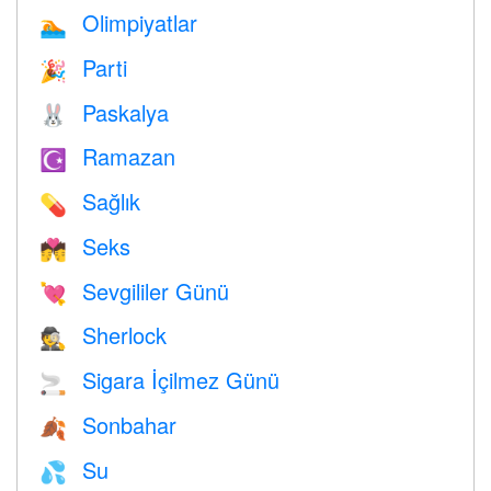
Olimpiyatlar
🏊
Parti
🎉
Paskalya
🐰
Ramazan
☪️
Sağlık
💊
Seks
💏
Sevgililer Günü
💘
Sherlock
🕵️
Sigara İçilmez Günü
🚬
Sonbahar
🍂
Su
💦