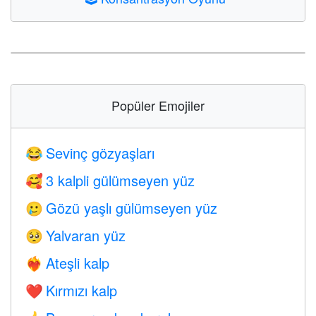
Popüler Emojiler
Sevinç gözyaşları
😂
3 kalpli gülümseyen yüz
🥰
Gözü yaşlı gülümseyen yüz
🥲
Yalvaran yüz
🥺
Ateşli kalp
❤️‍🔥
Kırmızı kalp
❤️