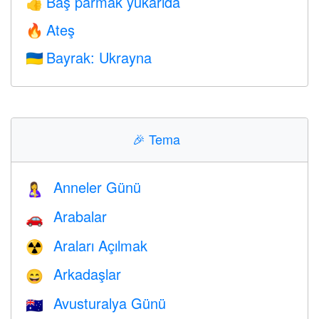
Baş parmak yukarıda
👍
Ateş
🔥
Bayrak: Ukrayna
🇺🇦
🎉
Tema
Anneler Günü
🤱
Arabalar
🚗
Araları Açılmak
☢️
Arkadaşlar
😄
Avusturalya Günü
🇦🇺