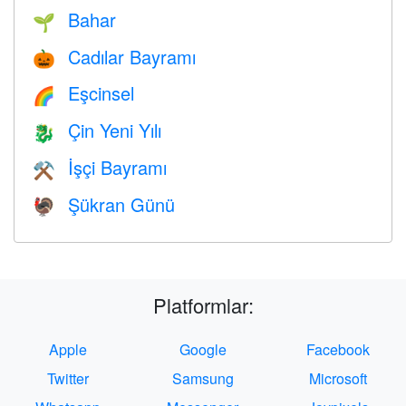
Bahar
🌱
Cadılar Bayramı
🎃
Eşcinsel
🌈
Çin Yeni Yılı
🐉
İşçi Bayramı
⚒️
Şükran Günü
🦃
Platformlar:
Apple
Google
Facebook
Twitter
Samsung
Microsoft