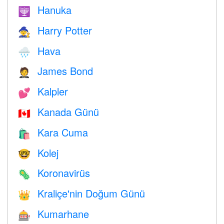
Hanuka
🕎
Harry Potter
🧙
Hava
🌧
James Bond
🤵
Kalpler
💕
Kanada Günü
🇨🇦
Kara Cuma
🛍
Kolej
🤓
Koronavirüs
🦠
Kraliçe'nin Doğum Günü
👑
Kumarhane
🎰