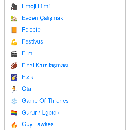
Emoji Filmi
🎥
Evden Çalışmak
🏡
Felsefe
📙
Festivus
💪
Film
🎬
Final Karşılaşması
🏈
Fizik
🌠
Gta
🏃
Game Of Thrones
❄️
Gurur / Lgbtq+
🏳️‍🌈
Guy Fawkes
🔥