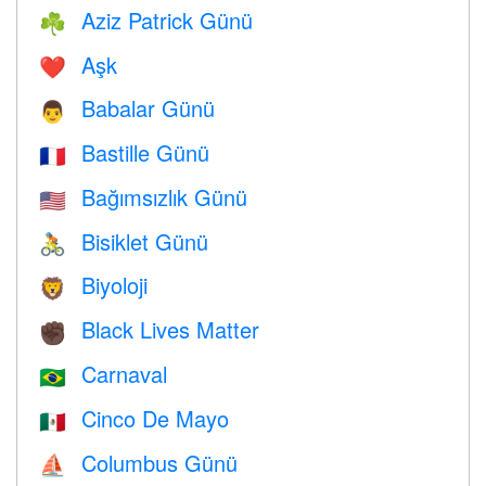
Aziz Patrick Günü
☘️
Aşk
❤️️
Babalar Günü
👨
Bastille Günü
🇫🇷
Bağımsızlık Günü
🇺🇸
Bisiklet Günü
🚴
Biyoloji
🦁
Black Lives Matter
✊🏿
Carnaval
🇧🇷
Cinco De Mayo
🇲🇽
Columbus Günü
⛵️