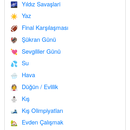
Yıldız Savaşlari
🌌
Yaz
☀️
Final Karşılaşması
🏈
Şükran Günü
🦃
Sevgililer Günü
💘
Su
💦
Hava
🌧
Düğün / Evlilik
👰
Kış
⛄
Kış Olimpiyatları
🎿
Evden Çalışmak
🏡