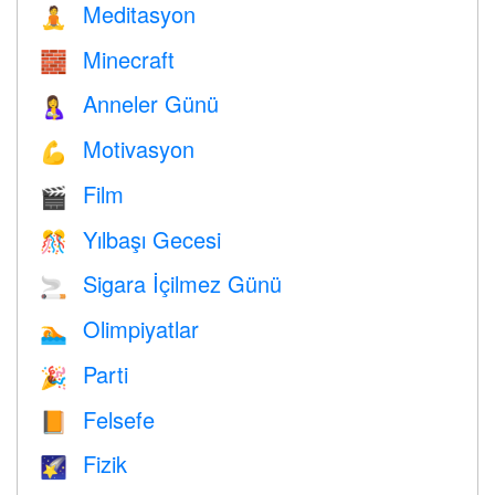
Meditasyon
🧘
Minecraft
🧱
Anneler Günü
🤱
Motivasyon
💪
Film
🎬
Yılbaşı Gecesi
🎊
Sigara İçilmez Günü
🚬
Olimpiyatlar
🏊
Parti
🎉
Felsefe
📙
Fizik
🌠