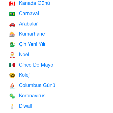
Kanada Günü
🇨🇦
Carnaval
🇧🇷
Arabalar
🚗
Kumarhane
🎰
Çin Yeni Yılı
🐉
Noel
🎅
Cinco De Mayo
🇲🇽
Kolej
🤓
Columbus Günü
⛵️
Koronavirüs
🦠
Diwali
🕯