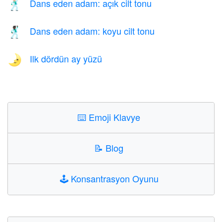
Dans eden adam: açık cilt tonu
🕺🏻
Dans eden adam: koyu cilt tonu
🕺🏿
Ilk dördün ay yüzü
🌛
⌨️
Emoji Klavye
📝
Blog
🕹️
Konsantrasyon Oyunu