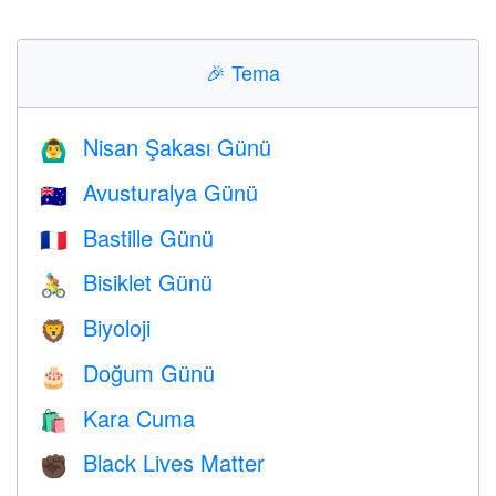
🎉
Tema
Nisan Şakası Günü
🙆‍♂️
Avusturalya Günü
🇦🇺
Bastille Günü
🇫🇷
Bisiklet Günü
🚴
Biyoloji
🦁
Doğum Günü
🎂
Kara Cuma
🛍
Black Lives Matter
✊🏿