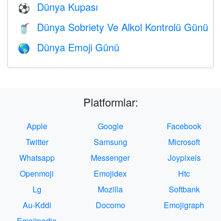
Dünya Kupası
⚽
Dünya Sobriety Ve Alkol Kontrolü Günü
🥤
Dünya Emoji Günü
🌎
Platformlar:
Apple
Google
Facebook
Twitter
Samsung
Microsoft
Whatsapp
Messenger
Joypixels
Openmoji
Emojidex
Htc
Lg
Mozilla
Softbank
Au-Kddi
Docomo
Emojigraph
Emojipedia