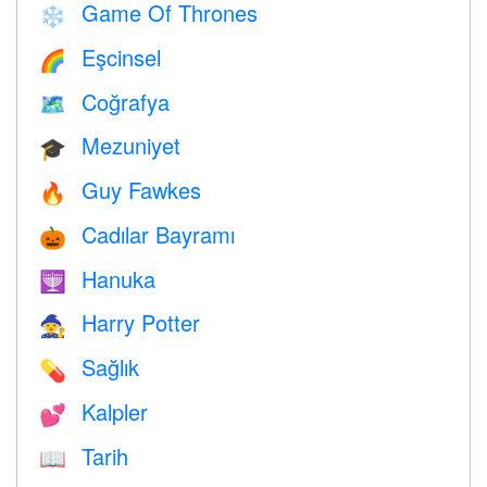
Game Of Thrones
❄️
Eşcinsel
🌈
Coğrafya
🗺
Mezuniyet
🎓
Guy Fawkes
🔥
Cadılar Bayramı
🎃
Hanuka
🕎
Harry Potter
🧙
Sağlık
💊
Kalpler
💕
Tarih
📖