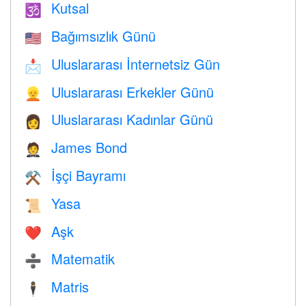
Kutsal
🕉
Bağımsızlık Günü
🇺🇸
Uluslararası İnternetsiz Gün
📩
Uluslararası Erkekler Günü
👱
Uluslararası Kadınlar Günü
👩
James Bond
🤵
İşçi Bayramı
⚒️
Yasa
📜
Aşk
❤️️
Matematik
➗
Matris
🕴️