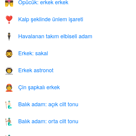
Öpücük: erkek erkek
👨‍❤️‍💋‍👨
Kalp şeklinde ünlem işareti
❣️
Havalanan takım elbiseli adam
🕴️
Erkek: sakal
🧔‍♂️
Erkek astronot
👨‍🚀
Çin şapkalı erkek
👲
Balık adam: açık cilt tonu
🧜🏻‍♂️
Balık adam: orta cilt tonu
🧜🏽‍♂️