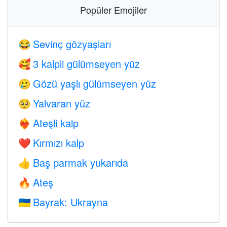
Popüler Emojiler
Sevinç gözyaşları
😂
3 kalpli gülümseyen yüz
🥰
Gözü yaşlı gülümseyen yüz
🥲
Yalvaran yüz
🥺
Ateşli kalp
❤️‍🔥
Kırmızı kalp
❤️
Baş parmak yukarıda
👍
Ateş
🔥
Bayrak: Ukrayna
🇺🇦