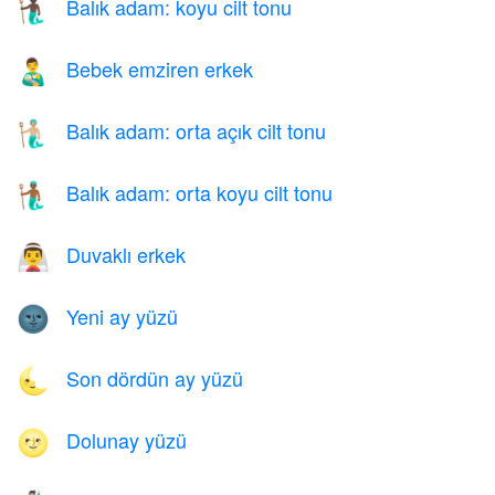
Balık adam: koyu cilt tonu
🧜🏿‍♂️
Bebek emziren erkek
👨‍🍼
Balık adam: orta açık cilt tonu
🧜🏼‍♂️
Balık adam: orta koyu cilt tonu
🧜🏾‍♂️
Duvaklı erkek
👰‍♂️
Yeni ay yüzü
🌚
Son dördün ay yüzü
🌜
Dolunay yüzü
🌝