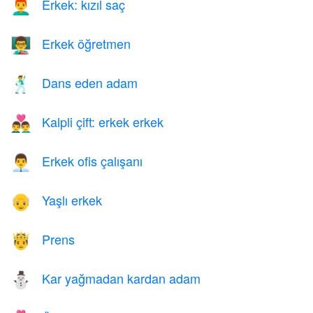
Erkek: kızıl saç
👨‍🦰
Erkek öğretmen
👨‍🏫
Dans eden adam
🕺
Kalpli çift: erkek erkek
👨‍❤️‍👨
Erkek ofis çalışanı
👨‍💼
Yaşlı erkek
👴
Prens
🤴
Kar yağmadan kardan adam
⛄