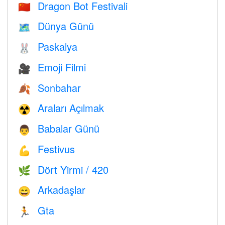
Dragon Bot Festivali
🇨🇳
Dünya Günü
🗺️
Paskalya
🐰
Emoji Filmi
🎥
Sonbahar
🍂
Araları Açılmak
☢️
Babalar Günü
👨
Festivus
💪
Dört Yirmi / 420
🌿
Arkadaşlar
😄
Gta
🏃