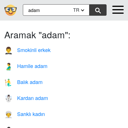
TR
Aramak "adam":
Smokinli erkek
🤵‍♂️
Hamile adam
🫃
Balık adam
🧜‍♂️
Kardan adam
☃️
Sarıklı kadın
👳‍♀️