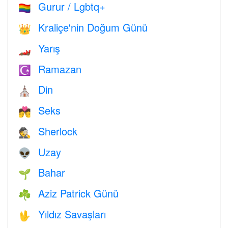
Gurur / Lgbtq+
🏳️‍🌈
Kraliçe'nin Doğum Günü
👑
Yarış
🏎
Ramazan
☪️
Din
⛪️
Seks
💏
Sherlock
🕵️
Uzay
👽
Bahar
🌱
Aziz Patrick Günü
☘️
Yıldız Savaşları
🖖