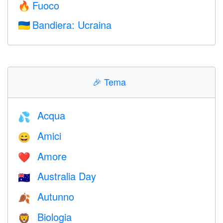
Fuoco
🔥
Bandiera: Ucraina
🇺🇦
🎉
Tema
Acqua
💦
Amici
😄
Amore
❤️️
Australia Day
🇦🇺
Autunno
🍂
Biologia
🦁