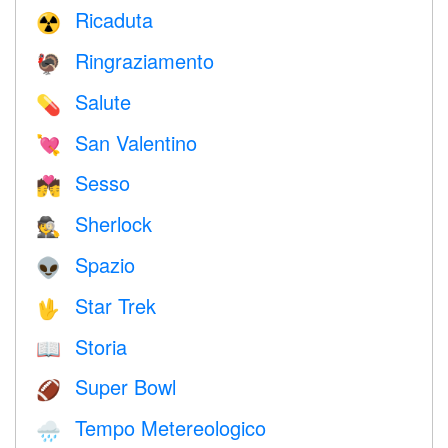
Ricaduta
☢️
Ringraziamento
🦃
Salute
💊
San Valentino
💘
Sesso
💏
Sherlock
🕵️
Spazio
👽
Star Trek
🖖
Storia
📖
Super Bowl
🏈
Tempo Metereologico
🌧