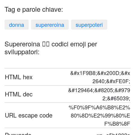
Tag e parole chiave:
donna
supereroina
superpoteri
Supereroina 🦸‍♀️ codici emoji per
sviluppatori:
&#x1F9B8;&#x200D;&#x
HTML hex
2640;&#xFE0F;
&#129464;&#8205;&#979
HTML dec
2;&#65039;
%F0%9F%A6%B8%E2%
URL escape code
80%8D%E2%99%80%E
F%B8%8F
Punycode