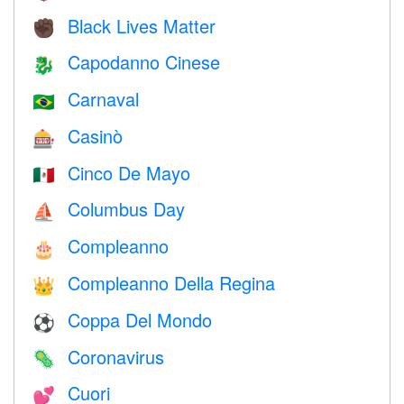
Black Lives Matter
✊🏿
Capodanno Cinese
🐉
Carnaval
🇧🇷
Casinò
🎰
Cinco De Mayo
🇲🇽
Columbus Day
⛵️
Compleanno
🎂
Compleanno Della Regina
👑
Coppa Del Mondo
⚽
Coronavirus
🦠
Cuori
💕