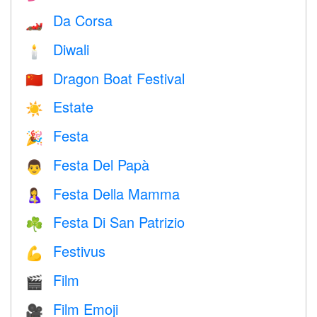
Da Corsa
🏎
Diwali
🕯
Dragon Boat Festival
🇨🇳
Estate
☀️
Festa
🎉
Festa Del Papà
👨
Festa Della Mamma
🤱
Festa Di San Patrizio
☘️
Festivus
💪
Film
🎬
Film Emoji
🎥