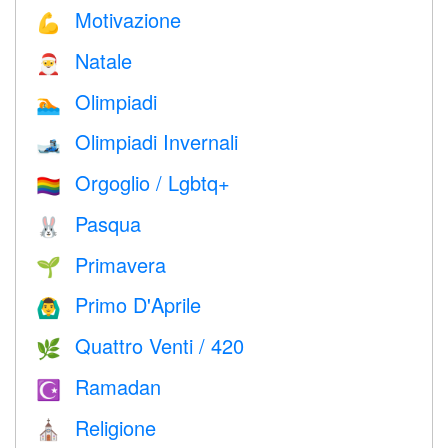
Motivazione
💪
Natale
🎅
Olimpiadi
🏊
Olimpiadi Invernali
🎿
Orgoglio / Lgbtq+
🏳️‍🌈
Pasqua
🐰
Primavera
🌱
Primo D'Aprile
🙆‍♂️
Quattro Venti / 420
🌿
Ramadan
☪️
Religione
⛪️