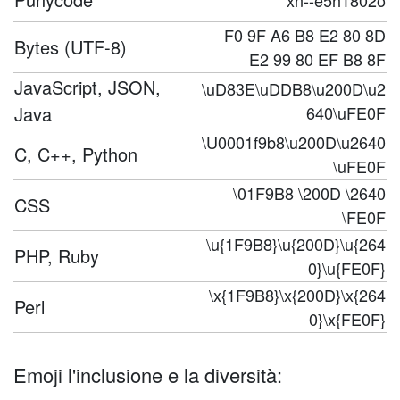
xn--e5h1802o
F0 9F A6 B8 E2 80 8D
Bytes (UTF-8)
E2 99 80 EF B8 8F
JavaScript, JSON,
\uD83E\uDDB8\u200D\u2
Java
640\uFE0F
\U0001f9b8\u200D\u2640
C, C++, Python
\uFE0F
\01F9B8 \200D \2640
CSS
\FE0F
\u{1F9B8}\u{200D}\u{264
PHP, Ruby
0}\u{FE0F}
\x{1F9B8}\x{200D}\x{264
Perl
0}\x{FE0F}
Emoji l'inclusione e la diversità: