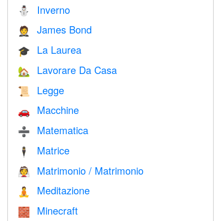
Inverno
⛄
James Bond
🤵
La Laurea
🎓
Lavorare Da Casa
🏡
Legge
📜
Macchine
🚗
Matematica
➗
Matrice
🕴️
Matrimonio / Matrimonio
👰
Meditazione
🧘
Minecraft
🧱