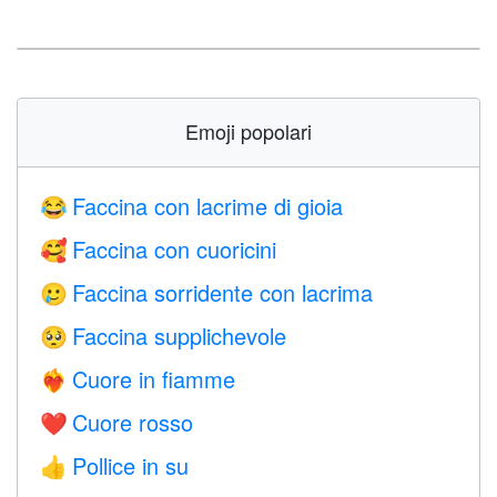
Emoji popolari
Faccina con lacrime di gioia
😂
Faccina con cuoricini
🥰
Faccina sorridente con lacrima
🥲
Faccina supplichevole
🥺
Cuore in fiamme
❤️‍🔥
Cuore rosso
❤️
Pollice in su
👍