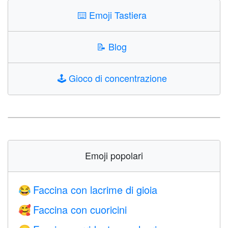
⌨️
Emoji Tastiera
📝
Blog
🕹️
Gioco di concentrazione
Emoji popolari
Faccina con lacrime di gioia
😂
Faccina con cuoricini
🥰