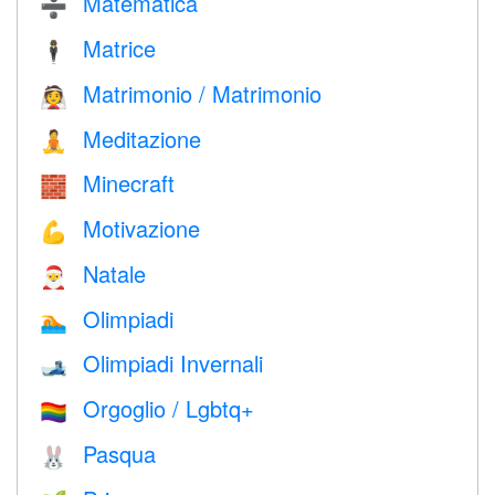
Matematica
➗
Matrice
🕴️
Matrimonio / Matrimonio
👰
Meditazione
🧘
Minecraft
🧱
Motivazione
💪
Natale
🎅
Olimpiadi
🏊
Olimpiadi Invernali
🎿
Orgoglio / Lgbtq+
🏳️‍🌈
Pasqua
🐰