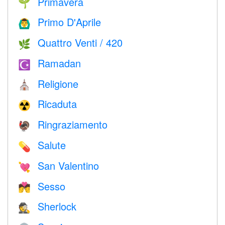
Primavera
🌱
Primo D'Aprile
🙆‍♂️
Quattro Venti / 420
🌿
Ramadan
☪️
Religione
⛪️
Ricaduta
☢️
Ringraziamento
🦃
Salute
💊
San Valentino
💘
Sesso
💏
Sherlock
🕵️