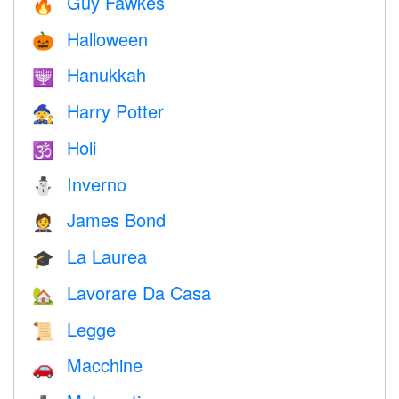
Guy Fawkes
🔥
Halloween
🎃
Hanukkah
🕎
Harry Potter
🧙
Holi
🕉
Inverno
⛄
James Bond
🤵
La Laurea
🎓
Lavorare Da Casa
🏡
Legge
📜
Macchine
🚗