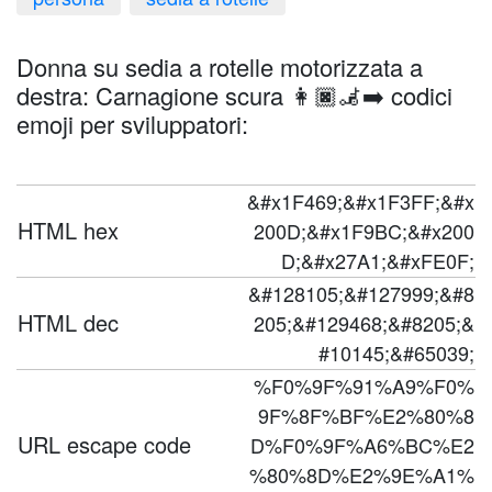
Donna su sedia a rotelle motorizzata a
destra: Carnagione scura 👩🏿‍🦼‍➡️ codici
emoji per sviluppatori:
&#x1F469;&#x1F3FF;&#x
HTML hex
200D;&#x1F9BC;&#x200
D;&#x27A1;&#xFE0F;
&#128105;&#127999;&#8
HTML dec
205;&#129468;&#8205;&
#10145;&#65039;
%F0%9F%91%A9%F0%
9F%8F%BF%E2%80%8
URL escape code
D%F0%9F%A6%BC%E2
%80%8D%E2%9E%A1%