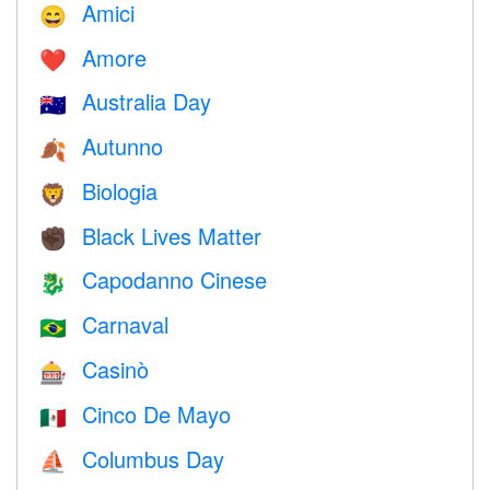
Amici
😄
Amore
❤️️
Australia Day
🇦🇺
Autunno
🍂
Biologia
🦁
Black Lives Matter
✊🏿
Capodanno Cinese
🐉
Carnaval
🇧🇷
Casinò
🎰
Cinco De Mayo
🇲🇽
Columbus Day
⛵️