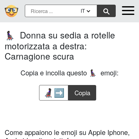
IT
Donna su sedia a rotelle
👩🏿‍🦼‍➡️
motorizzata a destra:
Carnagione scura
Copia e incolla questo
emoji:
👩🏿‍🦼‍➡️
Copia
Come appaiono le emoji su Apple Iphone,