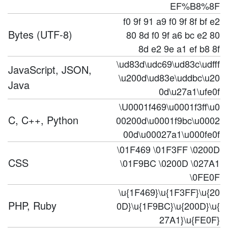
EF%B8%8F
f0 9f 91 a9 f0 9f 8f bf e2
Bytes (UTF-8)
80 8d f0 9f a6 bc e2 80
8d e2 9e a1 ef b8 8f
\ud83d\udc69\ud83c\udfff
JavaScript, JSON,
\u200d\ud83e\uddbc\u20
Java
0d\u27a1\ufe0f
\U0001f469\u0001f3ff\u0
C, C++, Python
00200d\u0001f9bc\u0002
00d\u00027a1\u000fe0f
\01F469 \01F3FF \0200D
CSS
\01F9BC \0200D \027A1
\0FE0F
\u{1F469}\u{1F3FF}\u{20
PHP, Ruby
0D}\u{1F9BC}\u{200D}\u{
27A1}\u{FE0F}