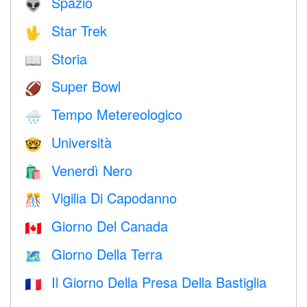
Spazio
👽
Star Trek
🖖
Storia
📖
Super Bowl
🏈
Tempo Metereologico
🌧
Università
🤓
Venerdì Nero
🛍
Vigilia Di Capodanno
🎊
Giorno Del Canada
🇨🇦
Giorno Della Terra
🗺️
Il Giorno Della Presa Della Bastiglia
🇫🇷