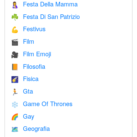
Festa Della Mamma
🤱
Festa Di San Patrizio
☘️
Festivus
💪
Film
🎬
Film Emoji
🎥
Filosofia
📙
Fisica
🌠
Gta
🏃
Game Of Thrones
❄️
Gay
🌈
Geografia
🗺