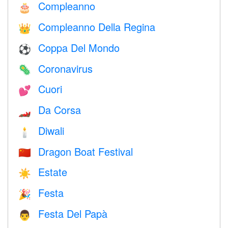
Compleanno
🎂
Compleanno Della Regina
👑
Coppa Del Mondo
⚽
Coronavirus
🦠
Cuori
💕
Da Corsa
🏎
Diwali
🕯
Dragon Boat Festival
🇨🇳
Estate
☀️
Festa
🎉
Festa Del Papà
👨