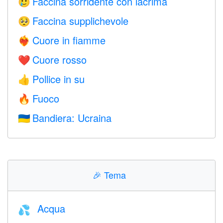
Faccina sorridente con lacrima
🥲
Faccina supplichevole
🥺
Cuore in fiamme
❤️‍🔥
Cuore rosso
❤️
Pollice in su
👍
Fuoco
🔥
Bandiera: Ucraina
🇺🇦
🎉
Tema
Acqua
💦