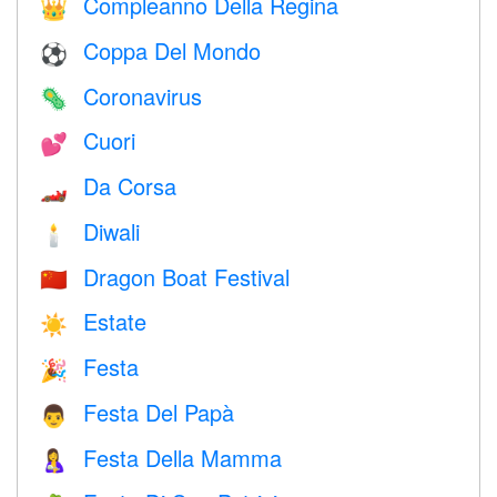
Compleanno Della Regina
👑
Coppa Del Mondo
⚽
Coronavirus
🦠
Cuori
💕
Da Corsa
🏎
Diwali
🕯
Dragon Boat Festival
🇨🇳
Estate
☀️
Festa
🎉
Festa Del Papà
👨
Festa Della Mamma
🤱