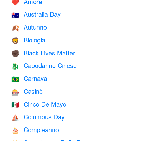
Amore
❤️️
Australia Day
🇦🇺
Autunno
🍂
Biologia
🦁
Black Lives Matter
✊🏿
Capodanno Cinese
🐉
Carnaval
🇧🇷
Casinò
🎰
Cinco De Mayo
🇲🇽
Columbus Day
⛵️
Compleanno
🎂