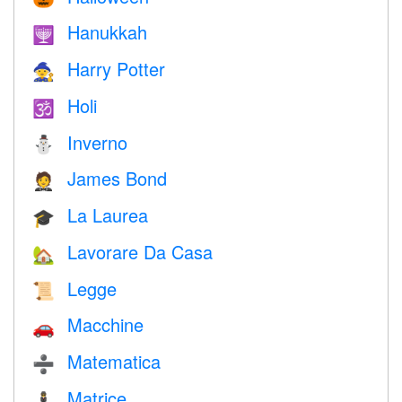
Hanukkah
🕎
Harry Potter
🧙
Holi
🕉
Inverno
⛄
James Bond
🤵
La Laurea
🎓
Lavorare Da Casa
🏡
Legge
📜
Macchine
🚗
Matematica
➗
Matrice
🕴️