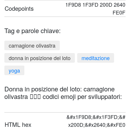
1F9D8 1F3FD 200D 2640
Codepoints
FE0F
Tag e parole chiave:
carnagione olivastra
donna in posizione del loto
meditazione
yoga
Donna in posizione del loto: carnagione
olivastra 🧘🏽‍♀️ codici emoji per sviluppatori:
&#x1F9D8;&#x1F3FD;&#
HTML hex
x200D;&#x2640;&#xFE0