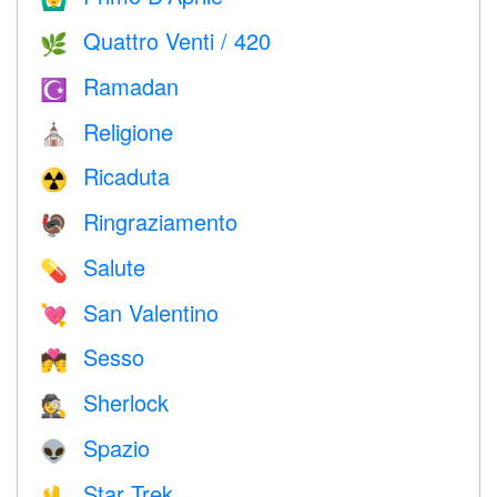
Quattro Venti / 420
🌿
Ramadan
☪️
Religione
⛪️
Ricaduta
☢️
Ringraziamento
🦃
Salute
💊
San Valentino
💘
Sesso
💏
Sherlock
🕵️
Spazio
👽
Star Trek
🖖