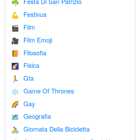
Festa Di San Patrizio
☘️
Festivus
💪
Film
🎬
Film Emoji
🎥
Filosofia
📙
Fisica
🌠
Gta
🏃
Game Of Thrones
❄️
Gay
🌈
Geografia
🗺
Giornata Della Bicicletta
🚴