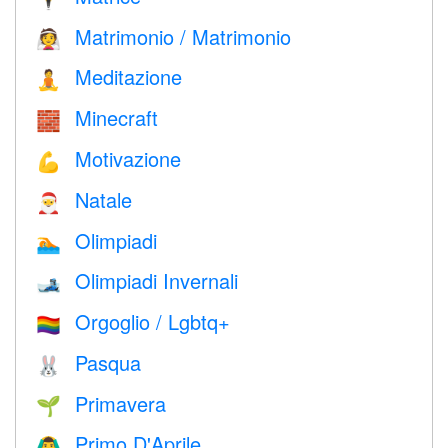
Matrimonio / Matrimonio
👰
Meditazione
🧘
Minecraft
🧱
Motivazione
💪
Natale
🎅
Olimpiadi
🏊
Olimpiadi Invernali
🎿
Orgoglio / Lgbtq+
🏳️‍🌈
Pasqua
🐰
Primavera
🌱
Primo D'Aprile
🙆‍♂️