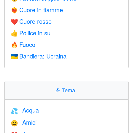
Cuore in fiamme
❤️‍🔥
Cuore rosso
❤️
Pollice in su
👍
Fuoco
🔥
Bandiera: Ucraina
🇺🇦
🎉
Tema
Acqua
💦
Amici
😄