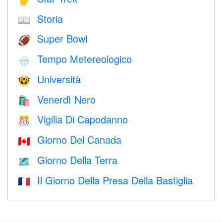
Storia
📖
Super Bowl
🏈
Tempo Metereologico
🌧
Università
🤓
Venerdì Nero
🛍
Vigilia Di Capodanno
🎊
Giorno Del Canada
🇨🇦
Giorno Della Terra
🗺️
Il Giorno Della Presa Della Bastiglia
🇫🇷