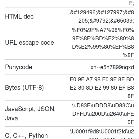
F;
&#129496;&#127997;&#8
HTML dec
205;&#9792;&#65039;
%F0%9F%A7%98%F0%
9F%8F%BD%E2%80%8
URL escape code
D%E2%99%80%EF%B8
%8F
Punycode
xn--e5h7899nqxd
F0 9F A7 98 F0 9F 8F BD
Bytes (UTF-8)
E2 80 8D E2 99 80 EF B8
8F
\uD83E\uDDD8\uD83C\u
JavaScript, JSON,
DFFD\u200D\u2640\uFE
Java
0F
\U0001f9d8\U0001f3fd\u2
C, C++, Python