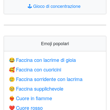
🕹️
Gioco di concentrazione
Emoji popolari
Faccina con lacrime di gioia
😂
Faccina con cuoricini
🥰
Faccina sorridente con lacrima
🥲
Faccina supplichevole
🥺
Cuore in fiamme
❤️‍🔥
Cuore rosso
❤️