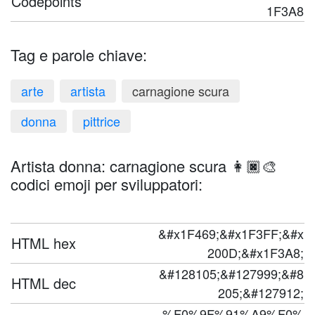
Codepoints
1F3A8
Tag e parole chiave:
arte
artista
carnagione scura
donna
pittrice
Artista donna: carnagione scura 👩🏿‍🎨
codici emoji per sviluppatori:
&#x1F469;&#x1F3FF;&#x
HTML hex
200D;&#x1F3A8;
&#128105;&#127999;&#8
HTML dec
205;&#127912;
%F0%9F%91%A9%F0%