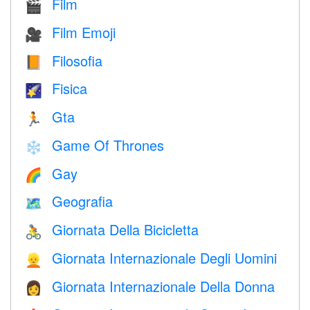
Film
🎬
Film Emoji
🎥
Filosofia
📙
Fisica
🌠
Gta
🏃
Game Of Thrones
❄️
Gay
🌈
Geografia
🗺
Giornata Della Bicicletta
🚴
Giornata Internazionale Degli Uomini
👱
Giornata Internazionale Della Donna
👩