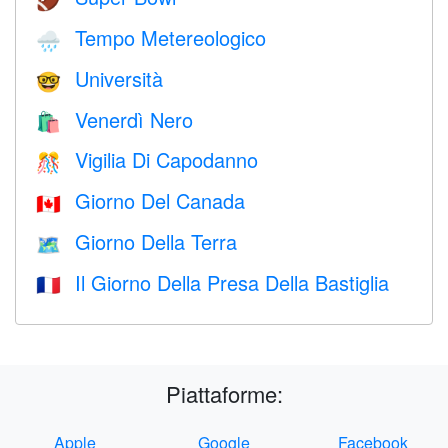
🏈
Tempo Metereologico
🌧
Università
🤓
Venerdì Nero
🛍
Vigilia Di Capodanno
🎊
Giorno Del Canada
🇨🇦
Giorno Della Terra
🗺️
Il Giorno Della Presa Della Bastiglia
🇫🇷
Piattaforme:
Apple
Google
Facebook