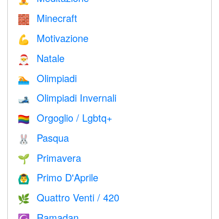
Minecraft
🧱
Motivazione
💪
Natale
🎅
Olimpiadi
🏊
Olimpiadi Invernali
🎿
Orgoglio / Lgbtq+
🏳️‍🌈
Pasqua
🐰
Primavera
🌱
Primo D'Aprile
🙆‍♂️
Quattro Venti / 420
🌿
Ramadan
☪️