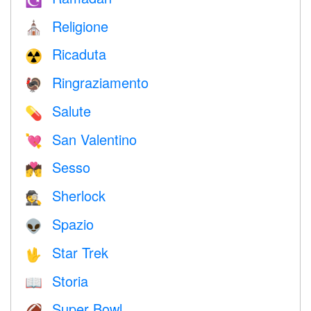
Religione
⛪️
Ricaduta
☢️
Ringraziamento
🦃
Salute
💊
San Valentino
💘
Sesso
💏
Sherlock
🕵️
Spazio
👽
Star Trek
🖖
Storia
📖
Super Bowl