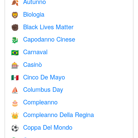
Autunno
🍂
Biologia
🦁
Black Lives Matter
✊🏿
Capodanno Cinese
🐉
Carnaval
🇧🇷
Casinò
🎰
Cinco De Mayo
🇲🇽
Columbus Day
⛵️
Compleanno
🎂
Compleanno Della Regina
👑
Coppa Del Mondo
⚽