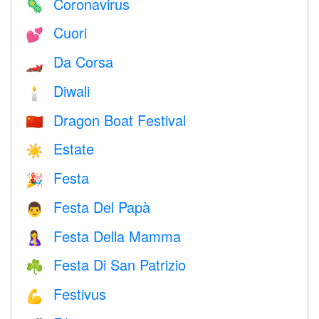
Coronavirus
🦠
Cuori
💕
Da Corsa
🏎
Diwali
🕯
Dragon Boat Festival
🇨🇳
Estate
☀️
Festa
🎉
Festa Del Papà
👨
Festa Della Mamma
🤱
Festa Di San Patrizio
☘️
Festivus
💪