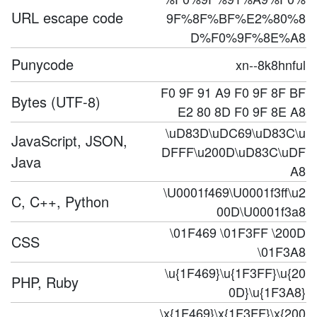
URL escape code
9F%8F%BF%E2%80%8
D%F0%9F%8E%A8
Punycode
xn--8k8hnful
F0 9F 91 A9 F0 9F 8F BF
Bytes (UTF-8)
E2 80 8D F0 9F 8E A8
\uD83D\uDC69\uD83C\u
JavaScript, JSON,
DFFF\u200D\uD83C\uDF
Java
A8
\U0001f469\U0001f3ff\u2
C, C++, Python
00D\U0001f3a8
\01F469 \01F3FF \200D
CSS
\01F3A8
\u{1F469}\u{1F3FF}\u{20
PHP, Ruby
0D}\u{1F3A8}
\x{1F469}\x{1F3FF}\x{200