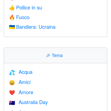
Pollice in su
👍
Fuoco
🔥
Bandiera: Ucraina
🇺🇦
🎉
Tema
Acqua
💦
Amici
😄
Amore
❤️️
Australia Day
🇦🇺