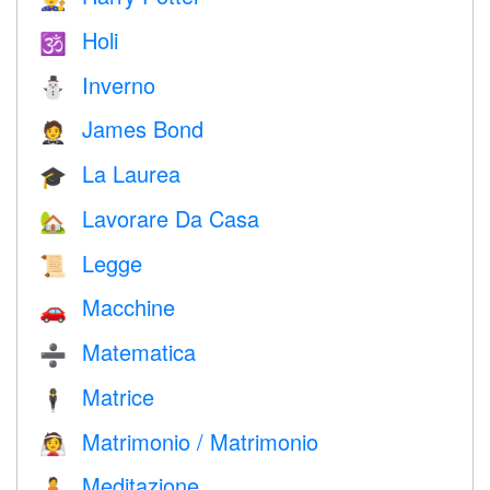
Holi
🕉
Inverno
⛄
James Bond
🤵
La Laurea
🎓
Lavorare Da Casa
🏡
Legge
📜
Macchine
🚗
Matematica
➗
Matrice
🕴️
Matrimonio / Matrimonio
👰
Meditazione
🧘