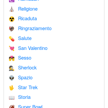
Religione
⛪️
Ricaduta
☢️
Ringraziamento
🦃
Salute
💊
San Valentino
💘
Sesso
💏
Sherlock
🕵️
Spazio
👽
Star Trek
🖖
Storia
📖
Super Bowl
🏈