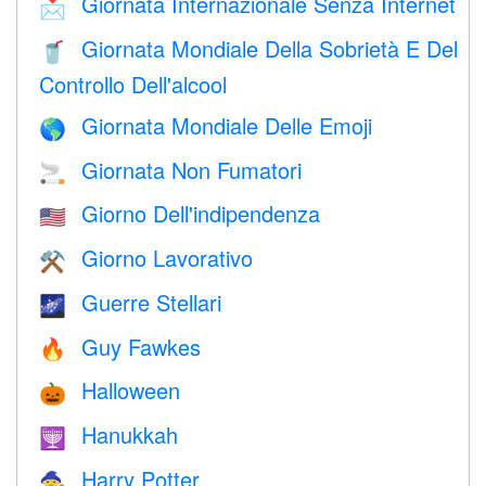
Giornata Internazionale Senza Internet
📩
Giornata Mondiale Della Sobrietà E Del
🥤
Controllo Dell'alcool
Giornata Mondiale Delle Emoji
🌎
Giornata Non Fumatori
🚬
Giorno Dell'indipendenza
🇺🇸
Giorno Lavorativo
⚒️
Guerre Stellari
🌌
Guy Fawkes
🔥
Halloween
🎃
Hanukkah
🕎
Harry Potter
🧙