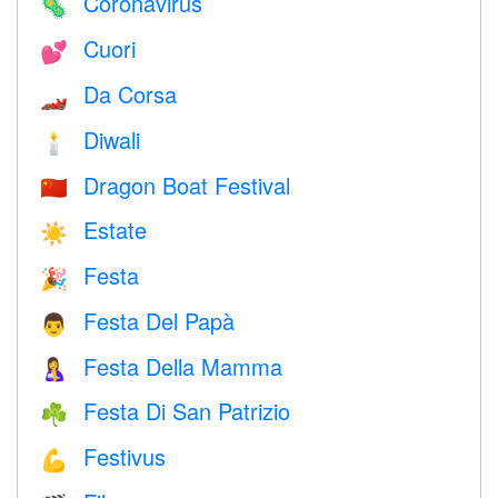
Coronavirus
🦠
Cuori
💕
Da Corsa
🏎
Diwali
🕯
Dragon Boat Festival
🇨🇳
Estate
☀️
Festa
🎉
Festa Del Papà
👨
Festa Della Mamma
🤱
Festa Di San Patrizio
☘️
Festivus
💪