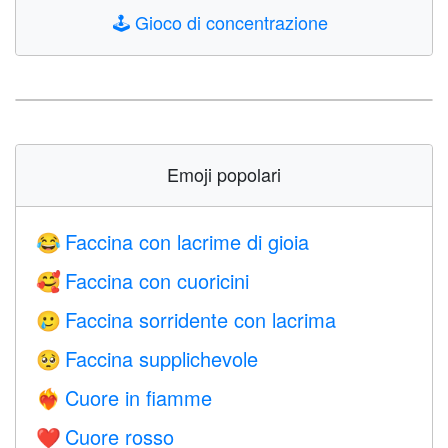
🕹️
Gioco di concentrazione
Emoji popolari
Faccina con lacrime di gioia
😂
Faccina con cuoricini
🥰
Faccina sorridente con lacrima
🥲
Faccina supplichevole
🥺
Cuore in fiamme
❤️‍🔥
Cuore rosso
❤️