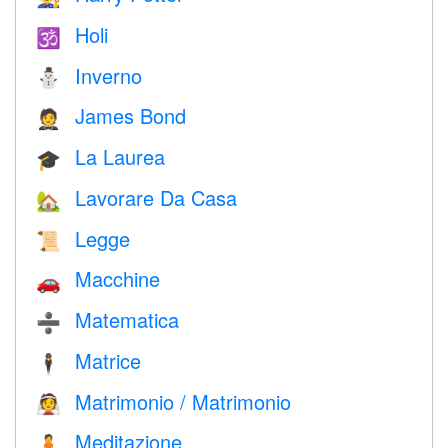
Holi
🕉
Inverno
⛄
James Bond
🤵
La Laurea
🎓
Lavorare Da Casa
🏡
Legge
📜
Macchine
🚗
Matematica
➗
Matrice
🕴️
Matrimonio / Matrimonio
👰
Meditazione
🧘