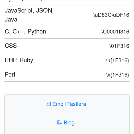
JavaScript, JSON,
\uD83C\uDF16
Java
C, C++, Python
\U0001f316
CSS
\01F316
PHP, Ruby
\u{1F316}
Perl
\x{1F316}
⌨️
Emoji Tastiera
📝
Blog