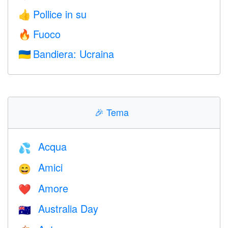
Pollice in su
👍
Fuoco
🔥
Bandiera: Ucraina
🇺🇦
🎉
Tema
Acqua
💦
Amici
😄
Amore
❤️️
Australia Day
🇦🇺