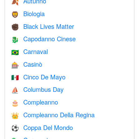
Autunno
🍂
Biologia
🦁
Black Lives Matter
✊🏿
Capodanno Cinese
🐉
Carnaval
🇧🇷
Casinò
🎰
Cinco De Mayo
🇲🇽
Columbus Day
⛵️
Compleanno
🎂
Compleanno Della Regina
👑
Coppa Del Mondo
⚽