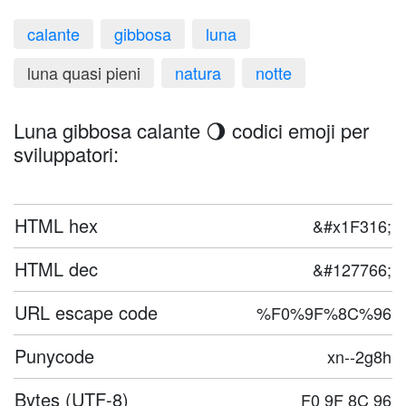
calante
gibbosa
luna
luna quasi pieni
natura
notte
Luna gibbosa calante 🌖 codici emoji per
sviluppatori:
HTML hex
&#x1F316;
HTML dec
&#127766;
URL escape code
%F0%9F%8C%96
Punycode
xn--2g8h
Bytes (UTF-8)
F0 9F 8C 96