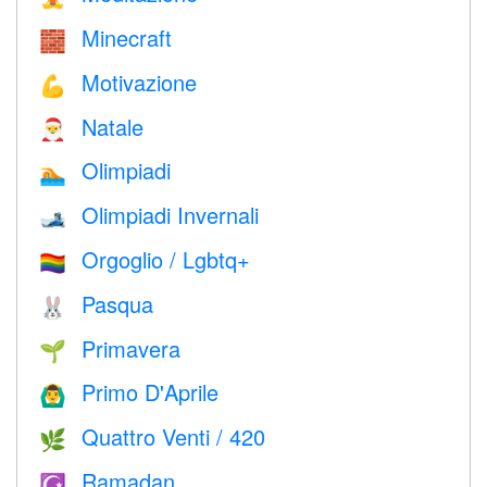
Minecraft
🧱
Motivazione
💪
Natale
🎅
Olimpiadi
🏊
Olimpiadi Invernali
🎿
Orgoglio / Lgbtq+
🏳️‍🌈
Pasqua
🐰
Primavera
🌱
Primo D'Aprile
🙆‍♂️
Quattro Venti / 420
🌿
Ramadan
☪️