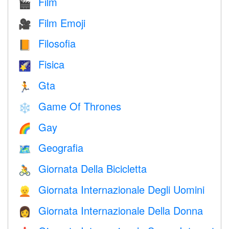
Film
🎬
Film Emoji
🎥
Filosofia
📙
Fisica
🌠
Gta
🏃
Game Of Thrones
❄️
Gay
🌈
Geografia
🗺
Giornata Della Bicicletta
🚴
Giornata Internazionale Degli Uomini
👱
Giornata Internazionale Della Donna
👩