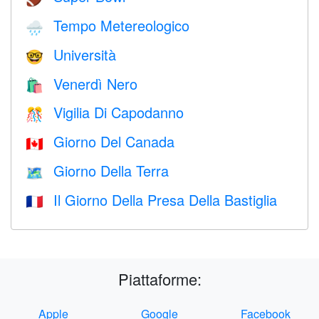
Tempo Metereologico
🌧
Università
🤓
Venerdì Nero
🛍
Vigilia Di Capodanno
🎊
Giorno Del Canada
🇨🇦
Giorno Della Terra
🗺️
Il Giorno Della Presa Della Bastiglia
🇫🇷
Piattaforme:
Apple
Google
Facebook