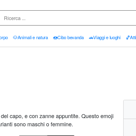
orpo
🐶
Animali e natura
🍩
Cibo bevanda
🚗
Viaggi e luoghi
🏀
Att
del capo, e con zanne appuntite. Questo emoji
 varianti sono maschi o femmine.