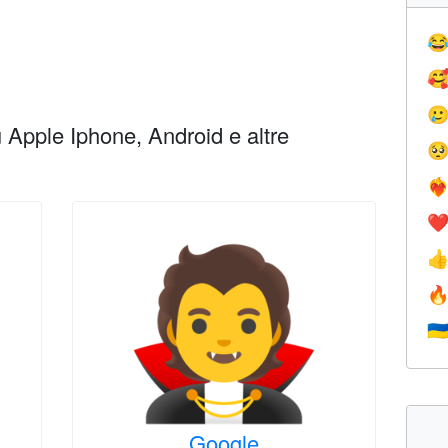



Apple Iphone, Android e altre

❤️‍
❤


🇺
Google