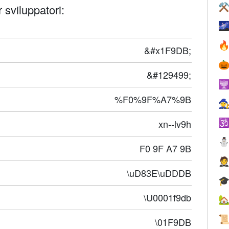
⚒
 sviluppatori:


&#x1F9DB;

&#129499;

%F0%9F%A7%9B

xn--lv9h

F0 9F A7 9B

\uD83E\uDDDB

\U0001f9db


\01F9DB