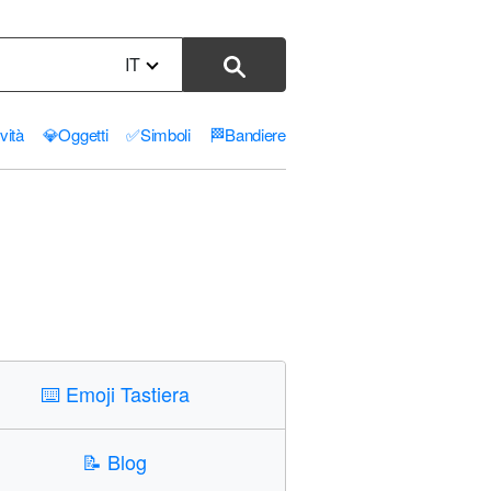
IT
ività
💎
Oggetti
✅
Simboli
🏁
Bandiere
⌨️
Emoji Tastiera
📝
Blog