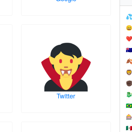


❤️
🇦


✊
Twitter

🇧

🇲