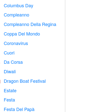
Columbus Day
️
Compleanno

Compleanno Della Regina

Coppa Del Mondo
⚽
Coronavirus

Cuori

Da Corsa

Diwali

Dragon Boat Festival

Estate
️
Festa

Festa Del Papà
