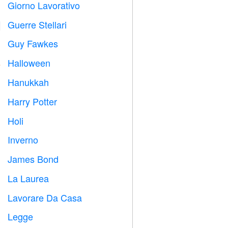
Giorno Lavorativo
️
Guerre Stellari

Guy Fawkes

Halloween

Hanukkah

Harry Potter

Holi

Inverno
⛄
James Bond

La Laurea

Lavorare Da Casa

Legge
