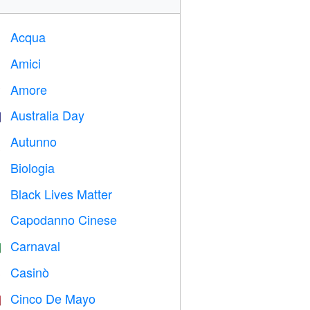
Acqua

Amici

Amore
️
Australia Day

Autunno

Biologia

Black Lives Matter

Capodanno Cinese

Carnaval

Casinò

Cinco De Mayo
