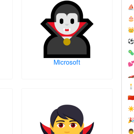
⛵



Microsoft



🇨
☀

