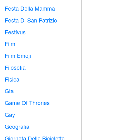
Festa Della Mamma

Festa Di San Patrizio
️
Festivus

Film

Film Emoji

Filosofia

Fisica

Gta

Game Of Thrones
️
Gay

Geografia

Giornata Della Bicicletta
