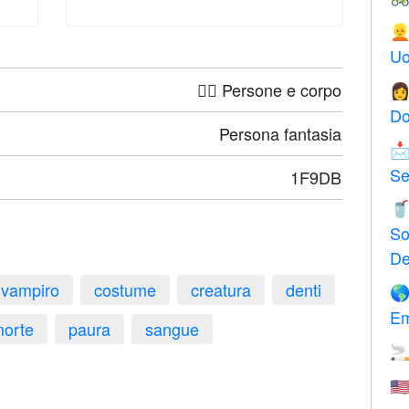

Uo
🤦‍♀️ Persone e corpo

Do
Persona fantasia

Se
1F9DB

So
De
vampiro
costume
creatura
denti

Em
orte
paura
sangue

🇺