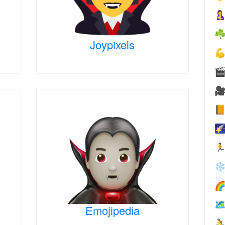

☘
Joypixels






❄


Emojipedia
