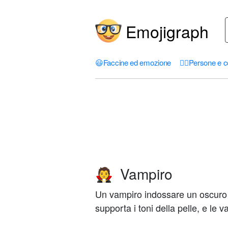
Emojigraph
😃
Faccine ed emozione
🤦‍♀️
Persone e c
Vampiro
🧛
Un vampiro indossare un oscuro 
supporta i toni della pelle, e le