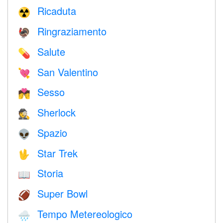
Ricaduta
☢️
Ringraziamento
🦃
Salute
💊
San Valentino
💘
Sesso
💏
Sherlock
🕵️
Spazio
👽
Star Trek
🖖
Storia
📖
Super Bowl
🏈
Tempo Metereologico
🌧