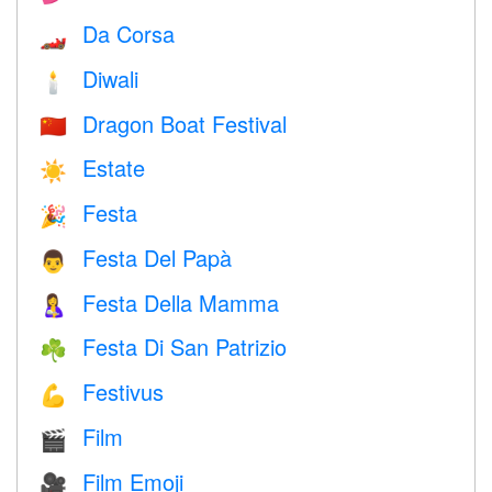
Da Corsa
🏎
Diwali
🕯
Dragon Boat Festival
🇨🇳
Estate
☀️
Festa
🎉
Festa Del Papà
👨
Festa Della Mamma
🤱
Festa Di San Patrizio
☘️
Festivus
💪
Film
🎬
Film Emoji
🎥