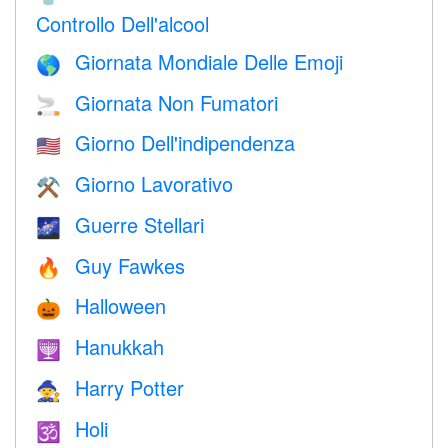
Controllo Dell'alcool
Giornata Mondiale Delle Emoji
🌎
Giornata Non Fumatori
🚬
Giorno Dell'indipendenza
🇺🇸
Giorno Lavorativo
⚒️
Guerre Stellari
🌌
Guy Fawkes
🔥
Halloween
🎃
Hanukkah
🕎
Harry Potter
🧙
Holi
🕉