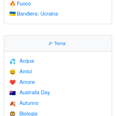
Fuoco
🔥
Bandiera: Ucraina
🇺🇦
🎉
Tema
Acqua
💦
Amici
😄
Amore
❤️️
Australia Day
🇦🇺
Autunno
🍂
Biologia
🦁