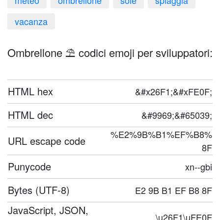
meteo
ombrellone
sole
spiaggia
vacanza
Ombrellone ⛱️ codici emoji per sviluppatori:
HTML hex
&#x26F1;&#xFE0F;
HTML dec
&#9969;&#65039;
%E2%9B%B1%EF%B8%
URL escape code
8F
Punycode
xn--gbi
Bytes (UTF-8)
E2 9B B1 EF B8 8F
JavaScript, JSON,
\u26F1\uFE0F