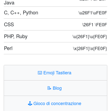
Java
C, C++, Python
\u26F1\uFE0F
CSS
\26F1 \FE0F
PHP, Ruby
\u{26F1}\u{FE0F}
Perl
\x{26F1}\x{FE0F}
⌨️
Emoji Tastiera
📝
Blog
🕹️
Gioco di concentrazione