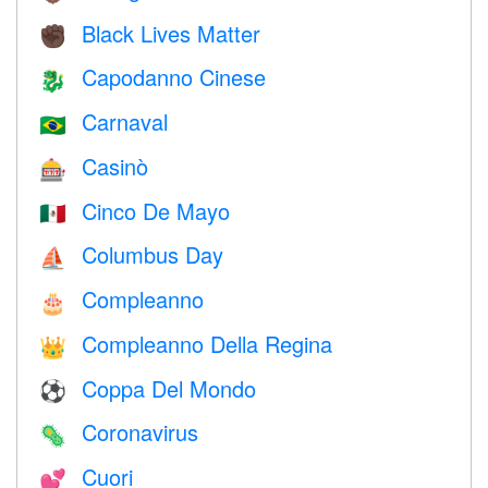
Black Lives Matter
✊🏿
Capodanno Cinese
🐉
Carnaval
🇧🇷
Casinò
🎰
Cinco De Mayo
🇲🇽
Columbus Day
⛵️
Compleanno
🎂
Compleanno Della Regina
👑
Coppa Del Mondo
⚽
Coronavirus
🦠
Cuori
💕