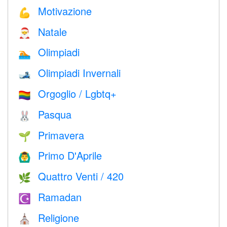
Motivazione
💪
Natale
🎅
Olimpiadi
🏊
Olimpiadi Invernali
🎿
Orgoglio / Lgbtq+
🏳️‍🌈
Pasqua
🐰
Primavera
🌱
Primo D'Aprile
🙆‍♂️
Quattro Venti / 420
🌿
Ramadan
☪️
Religione
⛪️