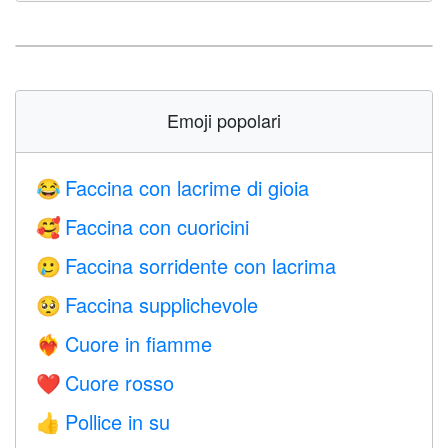
Emoji popolari
Faccina con lacrime di gioia
😂
Faccina con cuoricini
🥰
Faccina sorridente con lacrima
🥲
Faccina supplichevole
🥺
Cuore in fiamme
❤️‍🔥
Cuore rosso
❤️
Pollice in su
👍