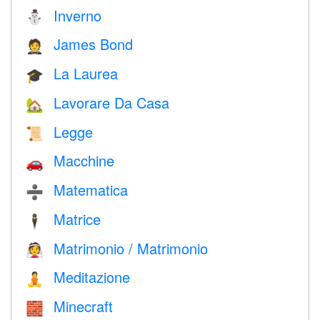
Inverno
⛄
James Bond
🤵
La Laurea
🎓
Lavorare Da Casa
🏡
Legge
📜
Macchine
🚗
Matematica
➗
Matrice
🕴️
Matrimonio / Matrimonio
👰
Meditazione
🧘
Minecraft
🧱